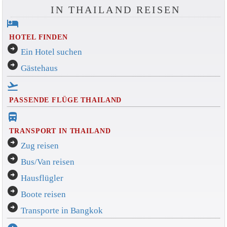
IN THAILAND REISEN
hotel
HOTEL FINDEN
arrow_circle_right
Ein Hotel suchen
arrow_circle_right
Gästehaus
flight_takeoff
PASSENDE FLÜGE THAILAND
directions_bus_filled
TRANSPORT IN THAILAND
arrow_circle_right
Zug reisen
arrow_circle_right
Bus/Van reisen
arrow_circle_right
Hausflügler
arrow_circle_right
Boote reisen
arrow_circle_right
Transporte in Bangkok