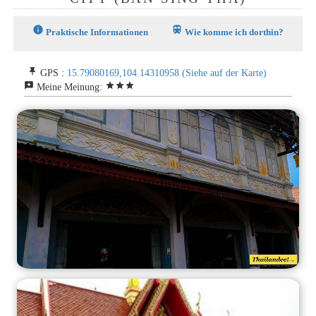
info
train
Praktische Informationen
Wie komme ich dorthin?
push_pin
GPS :
15.79080169,104.14310958
(Siehe auf der Karte)
reviews
star
star
star
Meine Meinung: