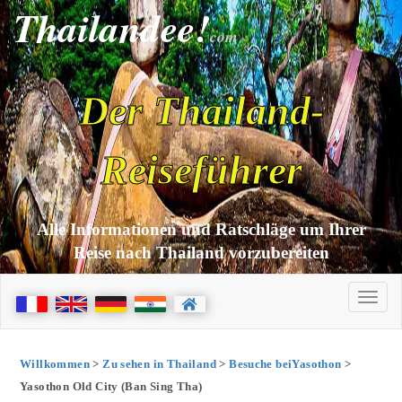
Thailandee!
com
Der Thailand-
Reiseführer
Alle Informationen und Ratschläge um Ihrer
Reise nach Thailand vorzubereiten
Willkommen
>
Zu sehen in Thailand
>
Besuche beiYasothon
>
Yasothon Old City (Ban Sing Tha)