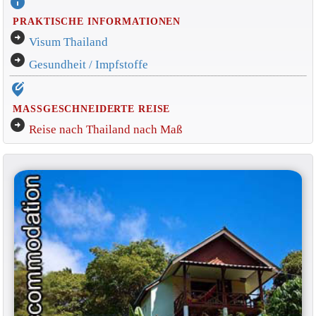
info
PRAKTISCHE INFORMATIONEN
arrow_circle_right
Visum Thailand
arrow_circle_right
Gesundheit / Impfstoffe
edit_location_alt
MASSGESCHNEIDERTE REISE
arrow_circle_right
Reise nach Thailand nach Maß