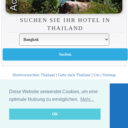
SUCHEN SIE IHR HOTEL IN
THAILAND
Hotelverzeichnis Thailand
|
Gehe nach Thailand
|
Um
|
Sitemap
Website © Thailandee.com - 2026
Diese Website verwendet Cookies, um eine
optimale Nutzung zu ermöglichen.
Mehr...
OK