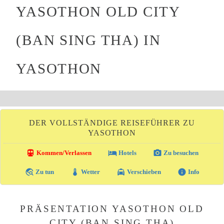
YASOTHON OLD CITY
(BAN SING THA) IN
YASOTHON
DER VOLLSTÄNDIGE REISEFÜHRER ZU
YASOTHON
directions_transit
local_hotel
photo_camera
Kommen/Verlassen
Hotels
Zu besuchen
travel_explore
thermostat
local_taxi
info
Zu tun
Wetter
Verschieben
Info
PRÄSENTATION YASOTHON OLD
CITY (BAN SING THA)