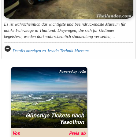
Es ist wahrscheinlich das wichtigste und beeindruckendste Museum für
antike Fahrzeuge in Thailand. Diejenigen, die sich für Oldtimer
begeistern, werden dort wahrscheinlich stundenlang verweilen,...
arrow_circle_right
Details anzeigen zu Jesada Technik Museum