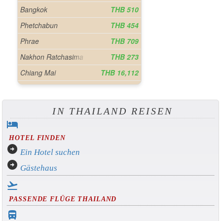
IN THAILAND REISEN
hotel
HOTEL FINDEN
arrow_circle_right
Ein Hotel suchen
arrow_circle_right
Gästehaus
flight_takeoff
PASSENDE FLÜGE THAILAND
directions_bus_filled