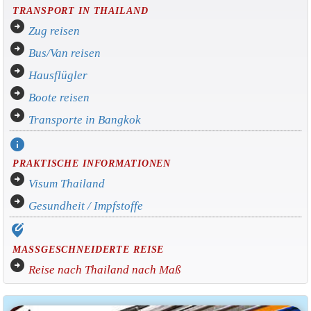
TRANSPORT IN THAILAND
arrow_circle_right
Zug reisen
arrow_circle_right
Bus/Van reisen
arrow_circle_right
Hausflügler
arrow_circle_right
Boote reisen
arrow_circle_right
Transporte in Bangkok
info
PRAKTISCHE INFORMATIONEN
arrow_circle_right
Visum Thailand
arrow_circle_right
Gesundheit / Impfstoffe
edit_location_alt
MASSGESCHNEIDERTE REISE
arrow_circle_right
Reise nach Thailand nach Maß