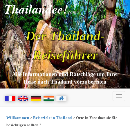
Thailandee!
com
Der Thailand-
Reiseführer
Alle Informationen und Ratschläge um Ihrer
Reise nach Thailand vorzubereiten
Willkommen
>
Reiseziele in Thailand
> Orte in Yasothon sie Sie
besichtigen sollten ?