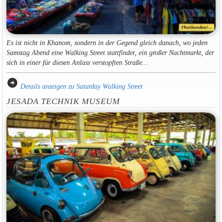
Es ist nicht in Khanom, sondern in der Gegend gleich danach, wo jeden
Samstag Abend eine Walking Street stattfindet, ein großer Nachtmarkt, der
sich in einer für diesen Anlass verstopften Straße...
arrow_circle_right
Details anzeigen zu Saturday Walking Street
JESADA TECHNIK MUSEUM