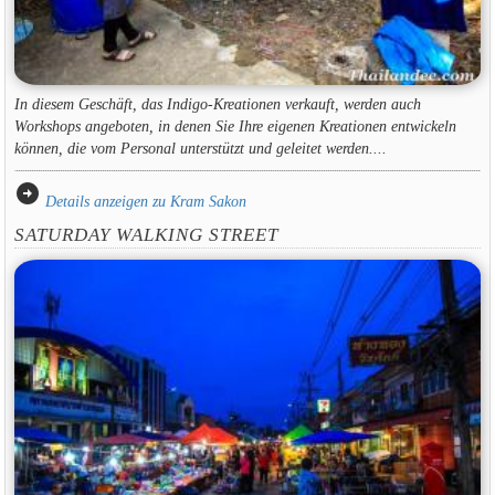
In diesem Geschäft, das Indigo-Kreationen verkauft, werden auch
Workshops angeboten, in denen Sie Ihre eigenen Kreationen entwickeln
können, die vom Personal unterstützt und geleitet werden....
arrow_circle_right
Details anzeigen zu Kram Sakon
SATURDAY WALKING STREET