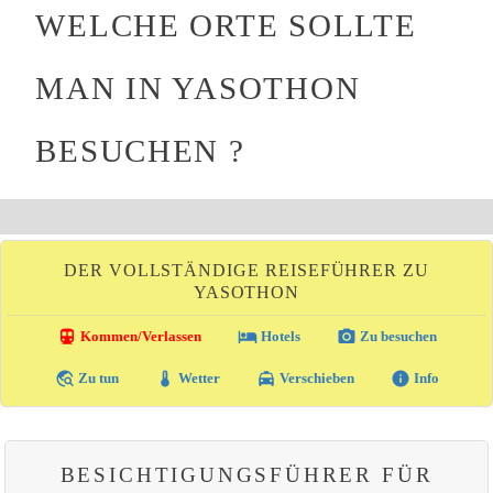
WELCHE ORTE SOLLTE
MAN IN YASOTHON
BESUCHEN ?
DER VOLLSTÄNDIGE REISEFÜHRER ZU
YASOTHON
directions_transit
local_hotel
photo_camera
Kommen/Verlassen
Hotels
Zu besuchen
travel_explore
thermostat
local_taxi
info
Zu tun
Wetter
Verschieben
Info
BESICHTIGUNGSFÜHRER FÜR