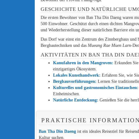
GESCHICHTE UND NATÜRLICHE U
Die ersten Bewohner von Ban Tha Din Daeng waren mus
500 Einwohner. Geschützt durch einen dichten Mangro
und Wiederherstellung dieser natürlichen Barriere ein u
Das Dorf war einst ein Zentrum des Zinnbergbaus und b
Bergbautechniken und das
Mueang Rae Muen Larn
-De
AKTIVITÄTEN IN BAN THA DIN DA
Kanufahren in den Mangroven:
Erkunden Sie 
einzigartiges Ökosystem.
Lokales Kunsthandwerk:
Erfahren Sie, wie S
Bergbauvorführungen:
Lernen Sie traditionel
Kulturelles und gastronomisches Eintauchen:
Einheimischen.
Natürliche Entdeckung:
Genießen Sie die herrl
PRAKTISCHE INFORMATIO
Ban Tha Din Daeng
ist ein ideales Reiseziel für Reise
Kultur suchen.