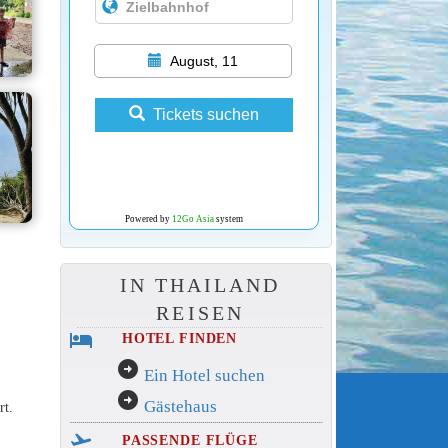
August, 11
Tickets suchen
Powered by
12Go Asia
system
IN THAILAND
REISEN
hotel
HOTEL FINDEN
arrow_circle_right
Ein Hotel suchen
arrow_circle_right
Gästehaus
rt.
flight_takeoff
PASSENDE FLÜGE