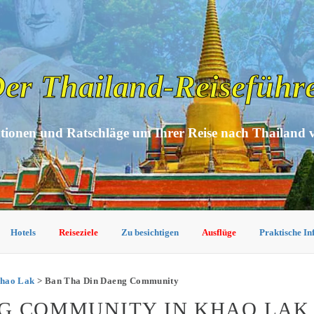
er Thailand-Reiseführ
tionen und Ratschläge um Ihrer Reise nach Thailand 
Hotels
Reiseziele
Zu besichtigen
Ausflüge
Praktische I
Khao Lak
> Ban Tha Din Daeng Community
NG COMMUNITY IN KHAO LAK