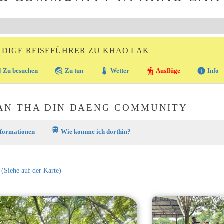
DIGE REISEFÜHRER ZU KHAO LAK
ra
travel_explore
thermostat
hiking
info
Zu besuchen
Zu tun
Wetter
Ausflüge
Info
AN THA DIN DAENG COMMUNITY
train
nformationen
Wie komme ich dorthin?
(Siehe auf der Karte)