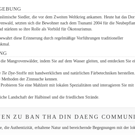
MGEBUNG
limische Siedler, die vor dem Zweiten Weltkrieg ankamen. Heute hat das Dor
venwald, setzten sich die Bewohner nach dem Tsunami 2004 für die Neubepfla
nd stärkten so ihre Rolle als Vorbild für Ökotourismus.
ewahrt diese Erinnerung durch regelmäßige Vorführungen traditioneller
nkmal.
ENG
die Mangrovenwälder, indem Sie auf dem Wasser gleiten, und entdecken Sie e
ie
Tie Dye
-Stoffe mit handwerklichen und natürlichen Färbetechniken herstellen
le Methoden der Zinnsuche kennen.
Probieren Sie eine Mahlzeit mit lokalen Spezialitäten und interagieren Sie mit
iche Landschaft der Halbinsel und die friedlichen Strände.
NEN ZU BAN THA DIN DAENG COMMUN
nde, die Authentizität, erhaltene Natur und bereichernde Begegnungen mit der lo