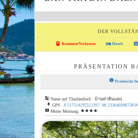
DER VOLLSTÄN
directions_transit
local_hotel
photo_came
Kommen/Verlassen
Hotels
PRÄSENTATION B
info
Praktische I
g_translate
Name auf Thailändisch : บ้านท่าดินแดง
push_pin
GPS :
8.517514295513397, 98.23364699875859
reviews
star
star
star
star
Meine Meinung: