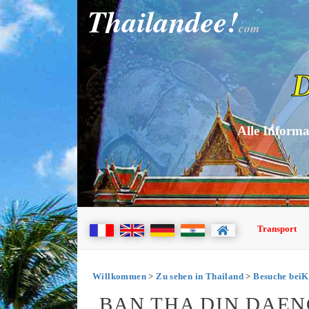
Thailandee!
com
D
Alle Informa
Transport
Willkommen
>
Zu sehen in Thailand
>
Besuche bei
BAN THA DIN DAE