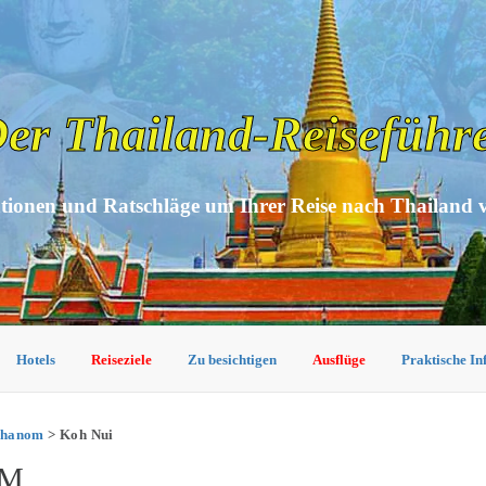
er Thailand-Reiseführ
tionen und Ratschläge um Ihrer Reise nach Thailand 
Hotels
Reiseziele
Zu besichtigen
Ausflüge
Praktische I
Khanom
> Koh Nui
OM