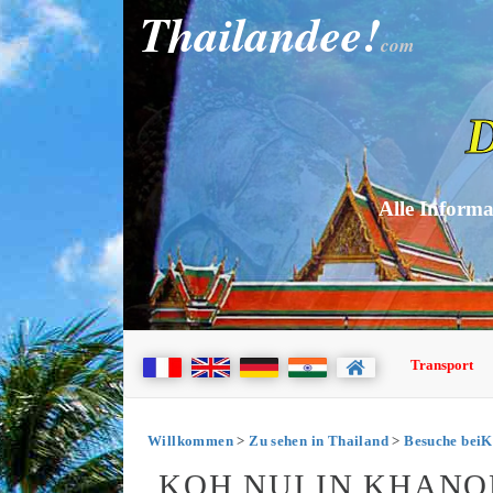
Thailandee!
com
D
Alle Informa
Transport
Willkommen
>
Zu sehen in Thailand
>
Besuche bei
KOH NUI IN KHAN