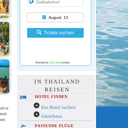
August, 13
Tickets suchen
Powered by
12Go Asia
system
IN THAILAND
REISEN
hotel
HOTEL FINDEN
arrow_circle_right
Ein Hotel suchen
nd er
arrow_circle_right
Mönch
Gästehaus
mann
flight_takeoff
PASSENDE FLÜGE