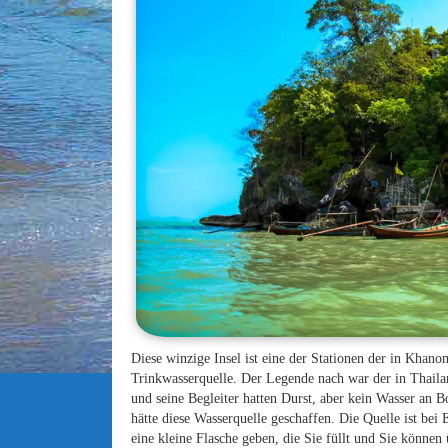
Diese winzige Insel ist eine der Stationen der in Khano
Trinkwasserquelle. Der Legende nach war der in Thail
und seine Begleiter hatten Durst, aber kein Wasser an B
hätte diese Wasserquelle geschaffen. Die Quelle ist be
eine kleine Flasche geben, die Sie füllt und Sie können 