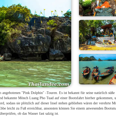
m angebotenen "Pink Dolphin" -Touren. Es ist bekannt für seine natürlich süße
and bekannte Mönch Luang Pho Tuad auf einer Bootsfahrt hierher gekommen, u
ord, sodass sie plötzlich auf dieser Insel stehen geblieben wären der verehrte 
i Ebbe leicht zu Fuß erreichbar, ansonsten können Sie einem anwesenden Boots
überprüfen, ob das Wasser fast salzig ist.