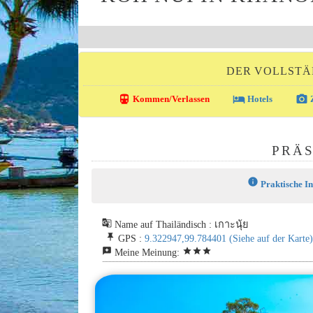
DER VOLLSTÄ
directions_transit
local_hotel
photo_camera
Kommen/Verlassen
Hotels
Z
PRÄS
info
Praktische I
g_translate
Name auf Thailändisch : เกาะนุ้ย
push_pin
GPS :
9.322947,99.784401
(Siehe auf der Karte)
reviews
star
star
star
Meine Meinung: