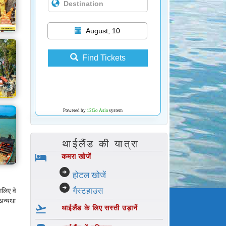
August, 10
Find Tickets
Powered by
12Go Asia
system
थाईलैंड की यात्रा
hotel
कमरा खोजें
arrow_circle_right
होटल खोजें
।
arrow_circle_right
गैस्टहाउस
सलिए वे
 अन्यथा
flight_takeoff
थाईलैंड के लिए सस्ती उड़ानें