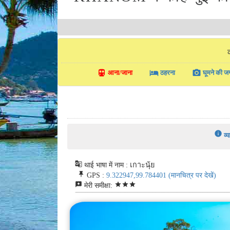
directions_transit
local_hotel
photo_camera
आना/जाना
ठहरना
घूमने की जग
info
व्
g_translate
थाई भाषा में नाम : เกาะนุ้ย
push_pin
GPS :
9.322947,99.784401
(मानचित्र पर देखें)
reviews
star
star
star
मेरी समीक्षा: