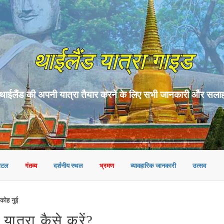
थाईलैंड यात्रा गाइड
थाईलैंड की अपनी यात्रा तैयार करने के लिए सभी जानकारी और सला
ोटल
गंतव्य
दर्शनीय स्थल
भ्रमण
व्यावहारिक जानकारी
उत्सव
कोह नुई
त्रा कैसे करें?