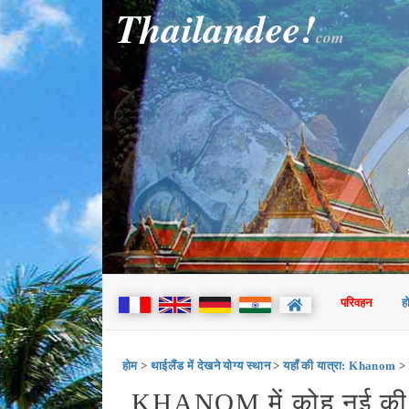
Thailandee!
com
परिवहन
ह
होम
>
थाईलैंड में देखने योग्य स्थान
>
यहाँ की यात्रा: Khanom
> 
KHANOM में कोह नुई की या