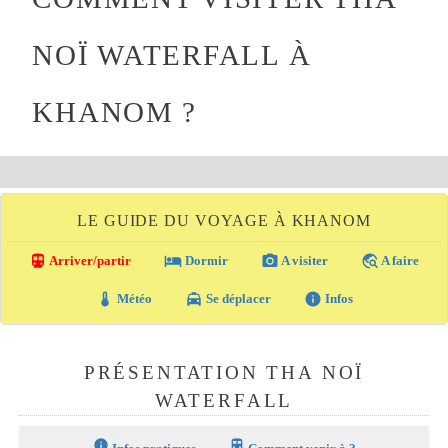
NOÏ WATERFALL À
KHANOM ?
LE GUIDE DU VOYAGE À KHANOM
directions_transit
local_hotel
photo_camera
travel_explore
Arriver/partir
Dormir
A visiter
A faire
thermostat
local_taxi
info
Météo
Se déplacer
Infos
PRÉSENTATION THA NOÏ
WATERFALL
info
train