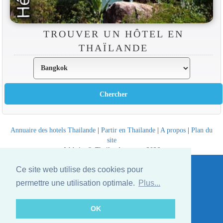
TROUVER UN HÔTEL EN
THAÏLANDE
Annuaire des hotels Thailande
|
Partir en Thailande
|
A propos
|
Plan du
site
Website © Thailandee.com - 2026
Ce site web utilise des cookies pour
permettre une utilisation optimale.
Plus...
OK