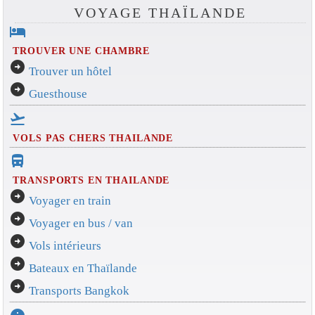
VOYAGE THAÏLANDE
hotel
TROUVER UNE CHAMBRE
arrow_circle_right
Trouver un hôtel
arrow_circle_right
Guesthouse
flight_takeoff
VOLS PAS CHERS THAILANDE
directions_bus_filled
TRANSPORTS EN THAILANDE
arrow_circle_right
Voyager en train
arrow_circle_right
Voyager en bus / van
arrow_circle_right
Vols intérieurs
arrow_circle_right
Bateaux en Thaïlande
arrow_circle_right
Transports Bangkok