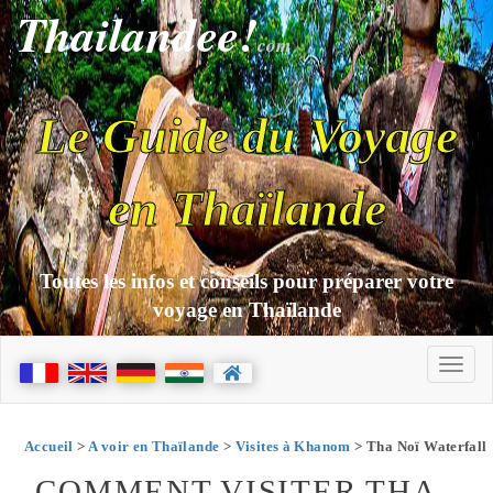
Thailandee!
com
Le Guide du Voyage
en Thaïlande
Toutes les infos et conseils pour préparer votre
voyage en Thaïlande
Accueil
>
A voir en Thaïlande
>
Visites à Khanom
> Tha Noï Waterfall
COMMENT VISITER THA