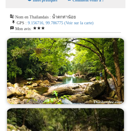
Infos pratiques
Comment venir à ?
g_translate
Nom en Thaïlandais : น้ำตกท่าน้อย
push_pin
GPS :
9.156716, 99.786775
(Voir sur la carte)
reviews
star
star
star
Mon avis: