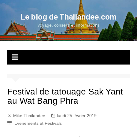
Aller
au
Le blog de Thailandee.com
contenu
voyage, conseils et informations
Festival de tatouage Sak Yant
au Wat Bang Phra
Mike Thailandee
lundi 25 février 2019
Evénements et Festivals