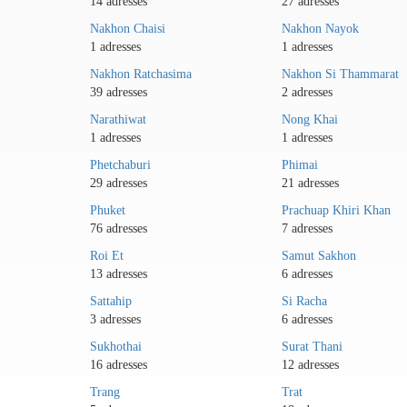
14 adresses
27 adresses
Nakhon Chaisi
Nakhon Nayok
1 adresses
1 adresses
Nakhon Ratchasima
Nakhon Si Thammarat
39 adresses
2 adresses
Narathiwat
Nong Khai
1 adresses
1 adresses
Phetchaburi
Phimai
29 adresses
21 adresses
Phuket
Prachuap Khiri Khan
76 adresses
7 adresses
Roi Et
Samut Sakhon
13 adresses
6 adresses
Sattahip
Si Racha
3 adresses
6 adresses
Sukhothai
Surat Thani
16 adresses
12 adresses
Trang
Trat