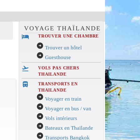
VOYAGE THAÏLANDE
hotel
TROUVER UNE CHAMBRE
arrow_circle_right
Trouver un hôtel
arrow_circle_right
Guesthouse
flight_takeoff
VOLS PAS CHERS
THAILANDE
directions_bus_filled
TRANSPORTS EN
THAILANDE
arrow_circle_right
Voyager en train
arrow_circle_right
Voyager en bus / van
arrow_circle_right
Vols intérieurs
arrow_circle_right
Bateaux en Thaïlande
arrow_circle_right
Transports Bangkok