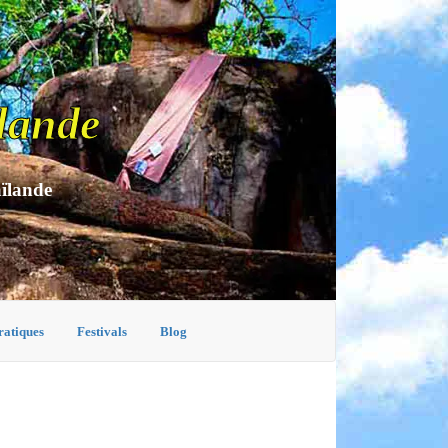
lande
aïlande
ratiques
Festivals
Blog