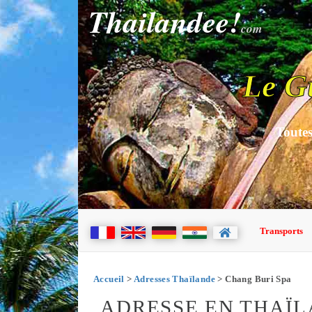
Thailandee!
com
Le G
Toutes
Transports
Accueil
>
Adresses Thaïlande
> Chang Buri Spa
ADRESSE EN THAÏL