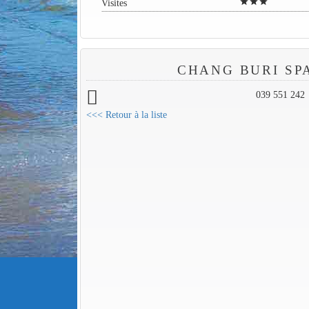
star
star
star
Visites
CHANG BURI SP
039 551 242
<<< Retour à la liste