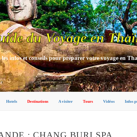
uide du Voyage en Thaï
 les infos et conseils pour préparer votre voyage en Th
Hotels
Destinations
A visiter
Tours
Vidéos
Infos p
ANDE : CHANG BURI SPA