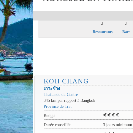
Restaurants
Bars
KOH CHANG
เกาะช้าง
Thaïlande du Centre
345 km par rapport à Bangkok
Province de Trat
euro
euro
euro
euro
Budget
Durée conseillée
3 jours minimum