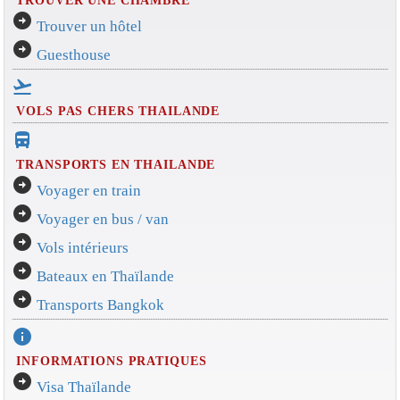
arrow_circle_right
Trouver un hôtel
arrow_circle_right
Guesthouse
flight_takeoff
VOLS PAS CHERS THAILANDE
directions_bus_filled
TRANSPORTS EN THAILANDE
arrow_circle_right
Voyager en train
arrow_circle_right
Voyager en bus / van
arrow_circle_right
Vols intérieurs
arrow_circle_right
Bateaux en Thaïlande
arrow_circle_right
Transports Bangkok
info
INFORMATIONS PRATIQUES
arrow_circle_right
Visa Thaïlande