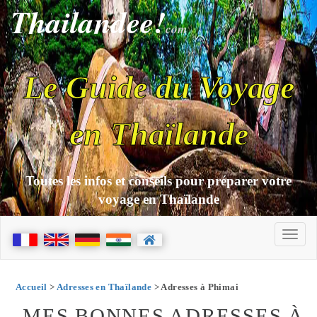
Thailandee!
com
Le Guide du Voyage
en Thaïlande
Toutes les infos et conseils pour préparer votre
voyage en Thaïlande
Accueil
>
Adresses en Thaïlande
> Adresses à Phimai
MES BONNES ADRESSES À