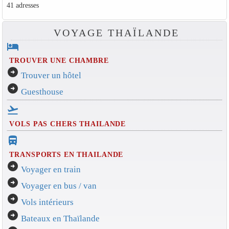
41 adresses
VOYAGE THAÏLANDE
hotel
TROUVER UNE CHAMBRE
arrow_circle_right
Trouver un hôtel
arrow_circle_right
Guesthouse
flight_takeoff
VOLS PAS CHERS THAILANDE
directions_bus_filled
TRANSPORTS EN THAILANDE
arrow_circle_right
Voyager en train
arrow_circle_right
Voyager en bus / van
arrow_circle_right
Vols intérieurs
arrow_circle_right
Bateaux en Thaïlande