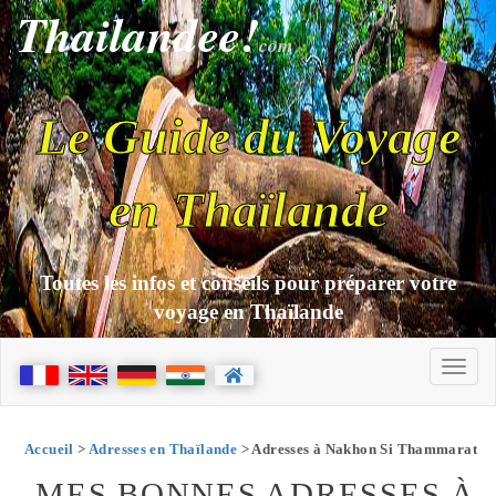
Thailandee!
com
Le Guide du Voyage
en Thaïlande
Toutes les infos et conseils pour préparer votre
voyage en Thaïlande
Accueil
>
Adresses en Thaïlande
> Adresses à Nakhon Si Thammarat
MES BONNES ADRESSES À