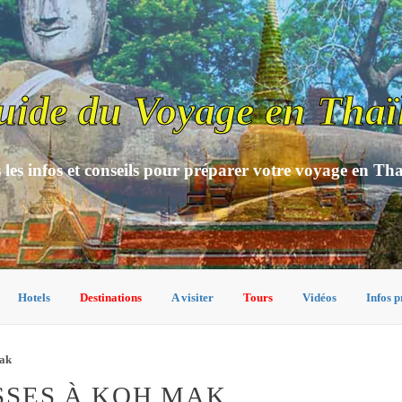
uide du Voyage en Thaï
 les infos et conseils pour préparer votre voyage en Th
Hotels
Destinations
A visiter
Tours
Vidéos
Infos p
ak
SSES À KOH MAK