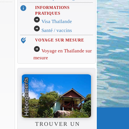
info
INFORMATIONS
PRATIQUES
arrow_circle_right
Visa Thaïlande
arrow_circle_right
Santé / vaccins
edit_location_alt
VOYAGE SUR MESURE
arrow_circle_right
Voyage en Thaïlande sur
mesure
TROUVER UN