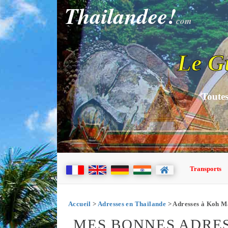
Thailandee!
com
Le G
Toutes
Transports
Accueil
>
Adresses en Thaïlande
> Adresses à Koh M
MES BONNES ADRE