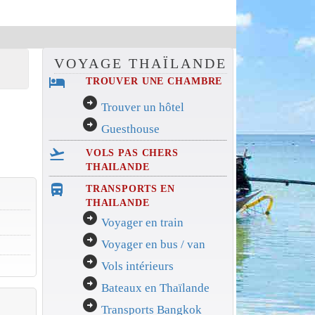
VOYAGE THAÏLANDE
hotel
TROUVER UNE CHAMBRE
arrow_circle_right
Trouver un hôtel
arrow_circle_right
Guesthouse
flight_takeoff
VOLS PAS CHERS
THAILANDE
directions_bus_filled
TRANSPORTS EN
THAILANDE
arrow_circle_right
Voyager en train
arrow_circle_right
Voyager en bus / van
arrow_circle_right
Vols intérieurs
arrow_circle_right
Bateaux en Thaïlande
arrow_circle_right
Transports Bangkok