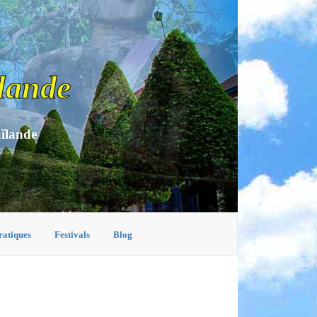
lande
aïlande
ratiques
Festivals
Blog