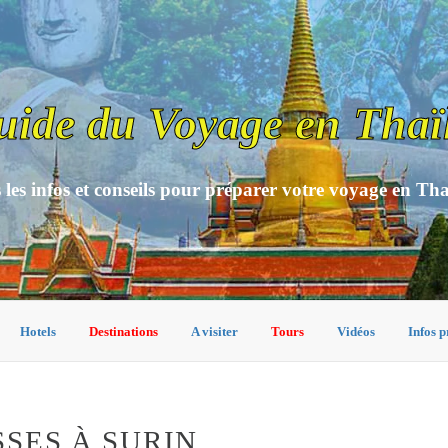
uide du Voyage en Thaï
 les infos et conseils pour préparer votre voyage en Th
Hotels
Destinations
A visiter
Tours
Vidéos
Infos p
SES À SURIN