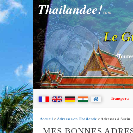
Thailandee!
com
Le G
Toutes
Transports
Accueil
>
Adresses en Thaïlande
> Adresses à Surin
MES BONNES ADRES