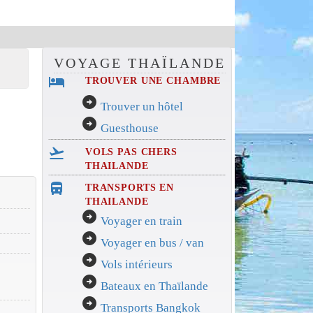
VOYAGE THAÏLANDE
hotel
TROUVER UNE CHAMBRE
arrow_circle_right
Trouver un hôtel
arrow_circle_right
Guesthouse
flight_takeoff
VOLS PAS CHERS
THAILANDE
directions_bus_filled
TRANSPORTS EN
THAILANDE
arrow_circle_right
Voyager en train
arrow_circle_right
Voyager en bus / van
arrow_circle_right
Vols intérieurs
arrow_circle_right
Bateaux en Thaïlande
arrow_circle_right
Transports Bangkok