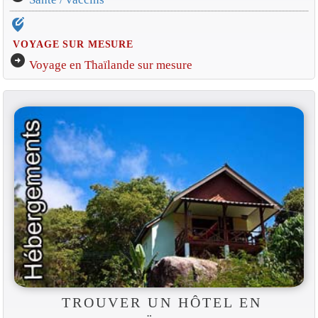
edit_location_alt
VOYAGE SUR MESURE
arrow_circle_right
Voyage en Thaïlande sur mesure
TROUVER UN HÔTEL EN