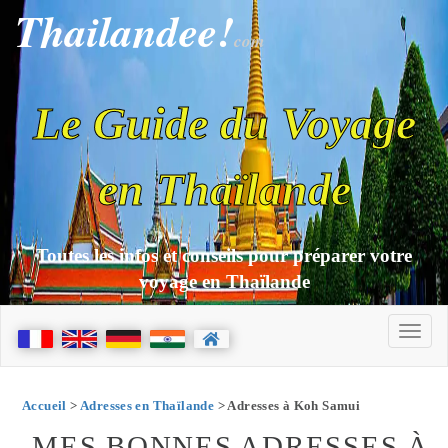
Thailandee!
com
Le Guide du Voyage
en Thaïlande
Toutes les infos et conseils pour préparer votre
voyage en Thaïlande
Accueil
>
Adresses en Thaïlande
> Adresses à Koh Samui
MES BONNES ADRESSES À