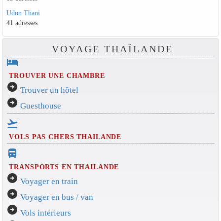
Udon Thani
41 adresses
VOYAGE THAÏLANDE
hotel
TROUVER UNE CHAMBRE
arrow_circle_right
Trouver un hôtel
arrow_circle_right
Guesthouse
flight_takeoff
VOLS PAS CHERS THAILANDE
directions_bus_filled
TRANSPORTS EN THAILANDE
arrow_circle_right
Voyager en train
arrow_circle_right
Voyager en bus / van
arrow_circle_right
Vols intérieurs