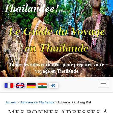
Thailandee!
com
Le Guide du Voyage
en Thaïlande
Toutes les infos et conseils pour préparer votre
voyage en Thaïlande
Accueil
>
Adresses en Thaïlande
> Adresses à Chiang Rai
MES BONNES ADRESSES À