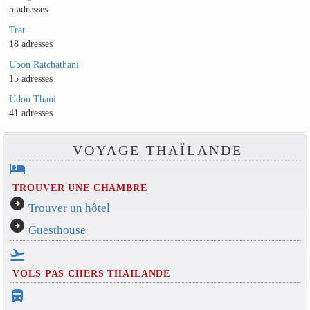
5 adresses
Trat
18 adresses
Ubon Ratchathani
15 adresses
Udon Thani
41 adresses
VOYAGE THAÏLANDE
hotel
TROUVER UNE CHAMBRE
arrow_circle_right
Trouver un hôtel
arrow_circle_right
Guesthouse
flight_takeoff
VOLS PAS CHERS THAILANDE
directions_bus_filled