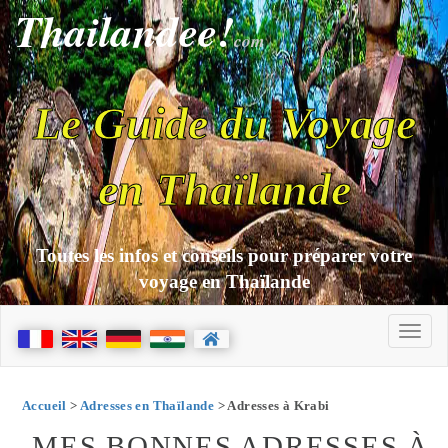
Thailandee!
com
Le Guide du Voyage
en Thaïlande
Toutes les infos et conseils pour préparer votre
voyage en Thaïlande
Accueil
>
Adresses en Thaïlande
> Adresses à Krabi
MES BONNES ADRESSES À