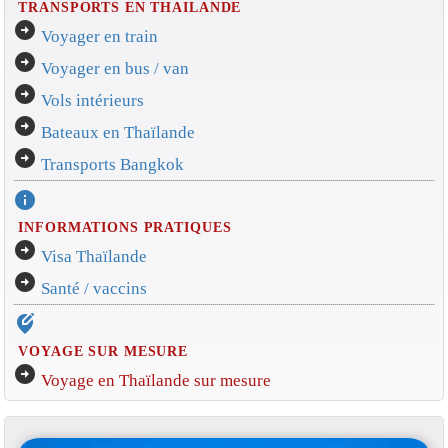
TRANSPORTS EN THAILANDE
arrow_circle_right
Voyager en train
arrow_circle_right
Voyager en bus / van
arrow_circle_right
Vols intérieurs
arrow_circle_right
Bateaux en Thaïlande
arrow_circle_right
Transports Bangkok
info
INFORMATIONS PRATIQUES
arrow_circle_right
Visa Thaïlande
arrow_circle_right
Santé / vaccins
edit_location_alt
VOYAGE SUR MESURE
arrow_circle_right
Voyage en Thaïlande sur mesure