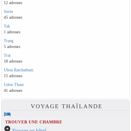
12 adresses
Surin
45 adresses
Tak
1 adresses
Trang
5 adresses
Trat
18 adresses
Ubon Ratchathani
15 adresses
Udon Thani
41 adresses
VOYAGE THAÏLANDE
hotel
TROUVER UNE CHAMBRE
arrow_circle_right
Trouver un hôtel