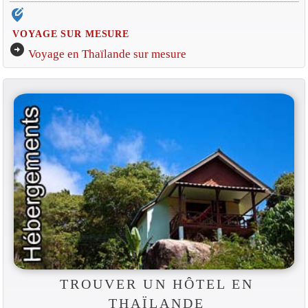
edit_location_alt
VOYAGE SUR MESURE
arrow_circle_right
Voyage en Thaïlande sur mesure
TROUVER UN HÔTEL EN
THAÏLANDE