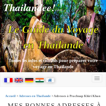
Thailandee!
com
Le Guide du Voyage
en Thaïlande
Toutes les infos et conseils pour préparer votre
voyage en Thaïlande
Accueil
>
Adresses en Thaïlande
> Adresses à Prachuap Khiri Khan
MES BONNES ADRESSES À