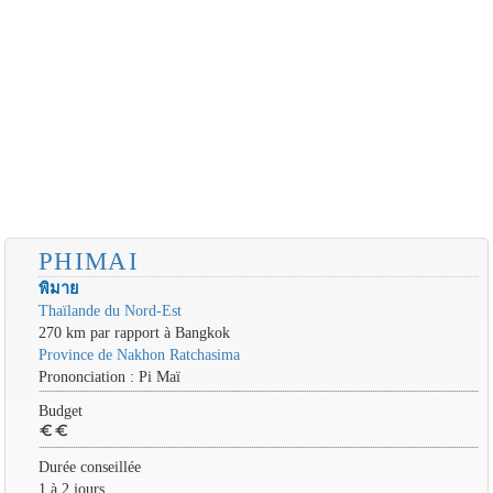
PHIMAI
พิมาย
Thaïlande du Nord-Est
270 km par rapport à Bangkok
Province de Nakhon Ratchasima
Prononciation : Pi Maï
Budget
euro
euro
Durée conseillée
1 à 2 jours