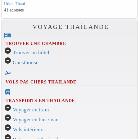
Udon Thani
41 adresses
VOYAGE THAÏLANDE
hotel
TROUVER UNE CHAMBRE
arrow_circle_right
Trouver un hôtel
arrow_circle_right
Guesthouse
flight_takeoff
VOLS PAS CHERS THAILANDE
directions_bus_filled
TRANSPORTS EN THAILANDE
arrow_circle_right
Voyager en train
arrow_circle_right
Voyager en bus / van
arrow_circle_right
Vols intérieurs
arrow_circle_right