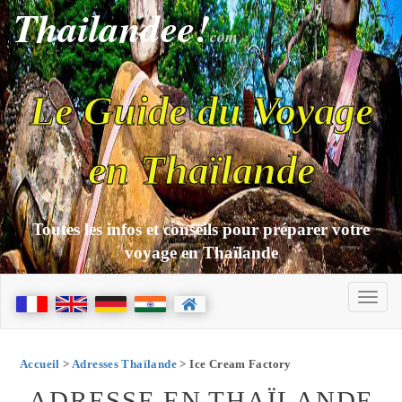
Thailandee!
com
Le Guide du Voyage
en Thaïlande
Toutes les infos et conseils pour préparer votre
voyage en Thaïlande
Accueil
>
Adresses Thaïlande
> Ice Cream Factory
ADRESSE EN THAÏLANDE