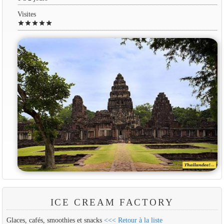
Visites
star
star
star
star
star
ICE CREAM FACTORY
Glaces, cafés, smoothies et snacks
<<< Retour à la liste