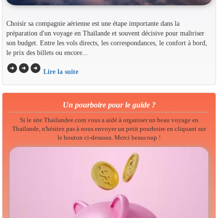
Choisir sa compagnie aérienne est une étape importante dans la
préparation d'un voyage en Thaïlande et souvent décisive pour maîtriser
son budget. Entre les vols directs, les correspondances, le confort à bord,
le prix des billets ou encore...
arrow_circle_right
arrow_circle_right
arrow_circle_right
Lire la suite
Un pourboire pour le guide ?
Si le site Thailandee.com vous a aidé à organiser un beau voyage en
Thaïlande, n'hésitez pas à nous envoyer un petit pourboire en cliquant sur
le bouton ci-dessous. Merci beaucoup !