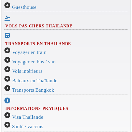
arrow_circle_right
Guesthouse
flight_takeoff
VOLS PAS CHERS THAILANDE
directions_bus_filled
TRANSPORTS EN THAILANDE
arrow_circle_right
Voyager en train
arrow_circle_right
Voyager en bus / van
arrow_circle_right
Vols intérieurs
arrow_circle_right
Bateaux en Thaïlande
arrow_circle_right
Transports Bangkok
info
INFORMATIONS PRATIQUES
arrow_circle_right
Visa Thaïlande
arrow_circle_right
Santé / vaccins