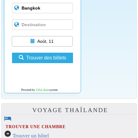
Août, 11
Trouver des billets
Powered by
12Go Asia
system
VOYAGE THAÏLANDE
hotel
TROUVER UNE CHAMBRE
arrow_circle_right
Trouver un hôtel