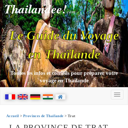
Thailandee!
com
Le Guide du Voyage
en Thaïlande
Toutes les infos et conseils pour préparer votre
voyage en Thaïlande
Accueil
>
Provinces de Thaïlande
> Trat
LA PROVINCE DE TRAT