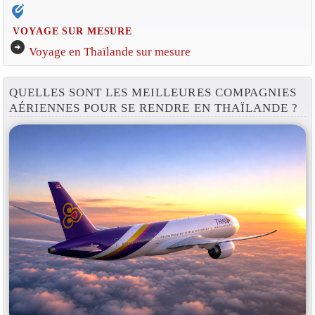
edit_location_alt
VOYAGE SUR MESURE
arrow_circle_right
Voyage en Thaïlande sur mesure
QUELLES SONT LES MEILLEURES COMPAGNIES
AÉRIENNES POUR SE RENDRE EN THAÏLANDE ?