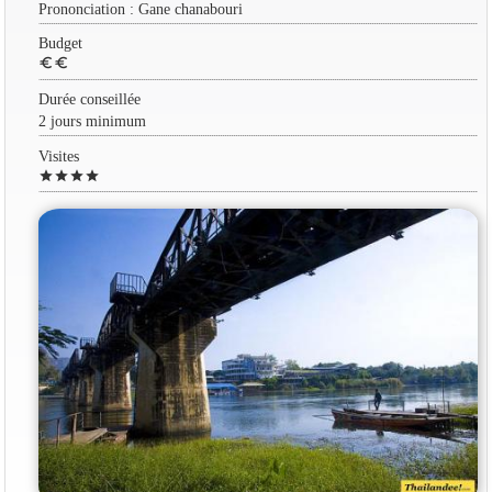
Prononciation : Gane chanabouri
Budget
euro
euro
Durée conseillée
2 jours minimum
Visites
star
star
star
star