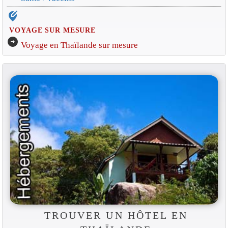
edit_location_alt
VOYAGE SUR MESURE
arrow_circle_right
Voyage en Thaïlande sur mesure
TROUVER UN HÔTEL EN