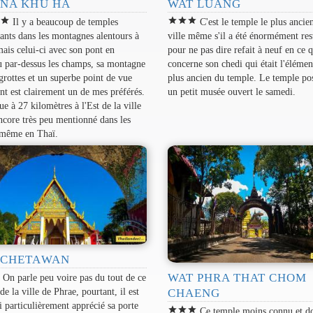
 NA KHU HA
WAT LUANG
r
star
star
star
star
Il y a beaucoup de temples
C'est le temple le plus ancien
sants dans les montagnes alentours à
ville même s'il a été énormément res
ais celui-ci avec son pont en
pour ne pas dire refait à neuf en ce q
 par-dessus les champs, sa montagne
concerne son chedi qui était l'élémen
grottes et un superbe point de vue
plus ancien du temple. Le temple po
t est clairement un de mes préférés.
un petit musée ouvert le samedi.
tue à 27 kilomètres à l'Est de la ville
encore très peu mentionné dans les
 même en Thaï.
 CHETAWAN
WAT PHRA THAT CHOM
r
On parle peu voire pas du tout de ce
de la ville de Phrae, pourtant, il est
CHAENG
'ai particulièrement apprécié sa porte
star
star
star
Ce temple moins connu et d