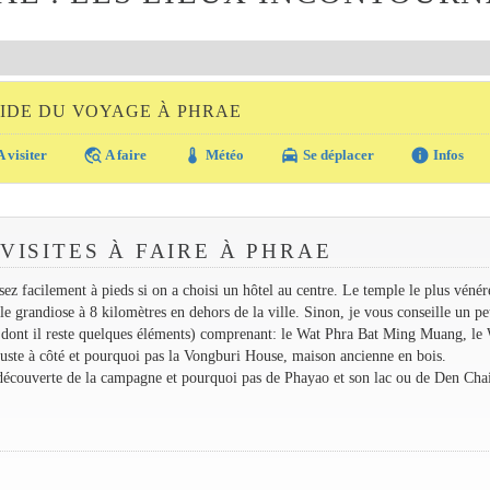
IDE DU VOYAGE À PHRAE
travel_explore
thermostat
local_taxi
info
 visiter
A faire
Météo
Se déplacer
Infos
VISITES À FAIRE À PHRAE
ez facilement à pieds si on a choisi un hôtel au centre. Le temple le plus vénér
 grandiose à 8 kilomètres en dehors de la ville. Sinon, je vous conseille un pet
rts dont il reste quelques éléments) comprenant: le Wat Phra Bat Ming Muang, le
uste à côté et pourquoi pas la Vongburi House, maison ancienne en bois.
 découverte de la campagne et pourquoi pas de Phayao et son lac ou de Den Chai