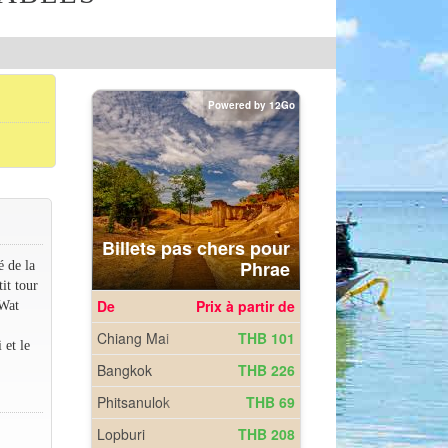
é de la
it tour
 Wat
 et le