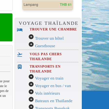
VOYAGE THAÏLANDE
hotel
TROUVER UNE CHAMBRE
arrow_circle_right
Trouver un hôtel
arrow_circle_right
Guesthouse
flight_takeoff
VOLS PAS CHERS
THAILANDE
directions_bus_filled
TRANSPORTS EN
THAILANDE
arrow_circle_right
Voyager en train
que pour
arrow_circle_right
Voyager en bus / van
te le
mpes de
arrow_circle_right
Vols intérieurs
nt un
arrow_circle_right
Bateaux en Thaïlande
arrow_circle_right
Transports Bangkok