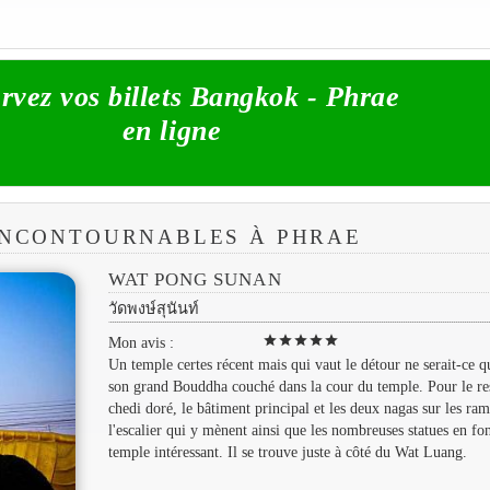
rvez vos billets Bangkok - Phrae
en ligne
 INCONTOURNABLES À PHRAE
WAT PONG SUNAN
วัดพงษ์สุนันท์
star
star
star
star
star
Mon avis :
Un temple certes récent mais qui vaut le détour ne serait-ce 
son grand Bouddha couché dans la cour du temple. Pour le res
chedi doré, le bâtiment principal et les deux nagas sur les ra
l'escalier qui y mènent ainsi que les nombreuses statues en fo
temple intéressant. Il se trouve juste à côté du Wat Luang.