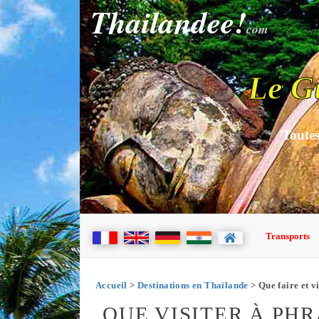
Thailandee!
com
Le G
Toutes
Transports
Accueil
>
Destinations en Thaïlande
> Que faire et v
QUE VISITER À PH