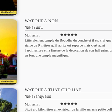
WAT PHRA NON
วัดพระนอน
star
star
star
star
star
Mon avis :
Littéralement temple du Bouddha du couché et il est vrai que 
statue de 9 mètres qu'il abrite est superbe mais c'est aussi
l'architecture et la finesse de la décoration de son hall princip
en font une temple magnifique.
WAT PHRA THAT CHO HAE
วัดพระธาตุช่อแฮ
star
star
star
star
star
Mon avis :
Situé à 8 kilomètres à l'extérieur de la ville sur une petite coll