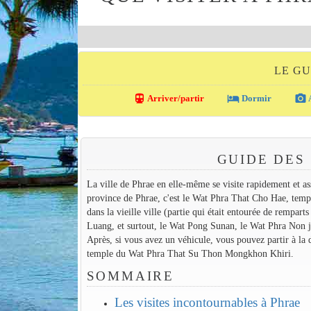
LE GU
directions_transit
local_hotel
photo_camera
Arriver/partir
Dormir
A
GUIDE DES 
La ville de Phrae en elle-même se visite rapidement et ass
province de Phrae, c'est le Wat Phra That Cho Hae, temple
dans la vieille ville (partie qui était entourée de rempa
Luang, et surtout, le Wat Pong Sunan, le Wat Phra Non j
Après, si vous avez un véhicule, vous pouvez partir à la
temple du Wat Phra That Su Thon Mongkhon Khiri.
SOMMAIRE
Les visites incontournables à Phrae