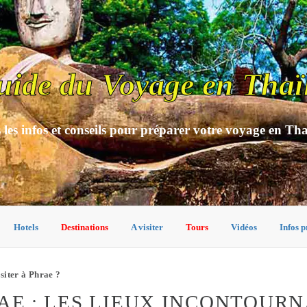
uide du Voyage en Thaï
 les infos et conseils pour préparer votre voyage en Th
Hotels
Destinations
A visiter
Tours
Vidéos
Infos p
isiter à Phrae ?
RAE : LES LIEUX INCONTOUR