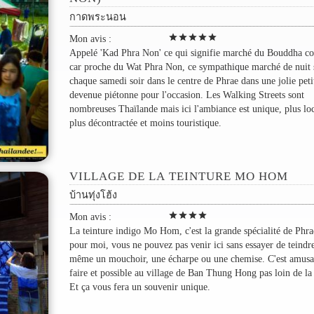
กาดพระนอน
star
star
star
star
star
Mon avis :
Appelé 'Kad Phra Non' ce qui signifie marché du Bouddha c
car proche du Wat Phra Non, ce sympathique marché de nuit s
chaque samedi soir dans le centre de Phrae dans une jolie peti
devenue piétonne pour l'occasion. Les Walking Streets sont
nombreuses Thaïlande mais ici l'ambiance est unique, plus loc
plus décontractée et moins touristique.
VILLAGE DE LA TEINTURE MO HOM
บ้านทุ่งโฮ้ง
star
star
star
star
Mon avis :
La teinture indigo Mo Hom, c'est la grande spécialité de Phra
pour moi, vous ne pouvez pas venir ici sans essayer de teindr
même un mouchoir, une écharpe ou une chemise. C'est amusa
faire et possible au village de Ban Thung Hong pas loin de la 
Et ça vous fera un souvenir unique.