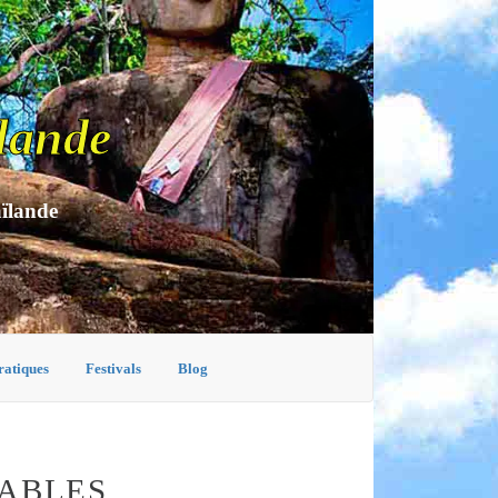
lande
aïlande
ratiques
Festivals
Blog
NABLES