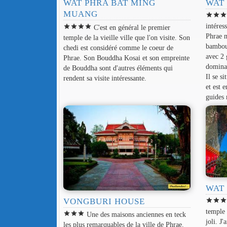
WAT
WAT PHRA BAT MING
MUANG
star
star
sta
intéres
star
star
star
star
C'est en général le premier
Phrae m
temple de la vieille ville que l'on visite. Son
bambou
chedi est considéré comme le coeur de
avec 2 
Phrae. Son Bouddha Kosai et son empreinte
dominan
de Bouddha sont d'autres éléments qui
Il se si
rendent sa visite intéressante.
et est 
guides
WAT
VONGBURI HOUSE
star
star
sta
temple 
star
star
star
Une des maisons anciennes en teck
joli. J
les plus remarquables de la ville de Phrae.