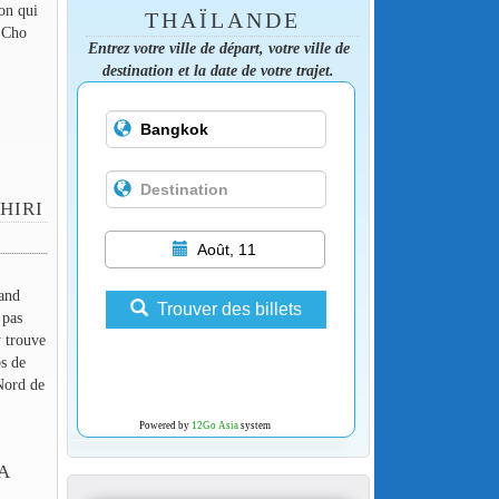
ton qui
THAÏLANDE
t Cho
Entrez votre ville de départ, votre ville de
destination et la date de votre trajet.
HIRI
Août, 11
rand
Trouver des billets
 pas
y trouve
ps de
Nord de
Powered by
12Go Asia
system
A