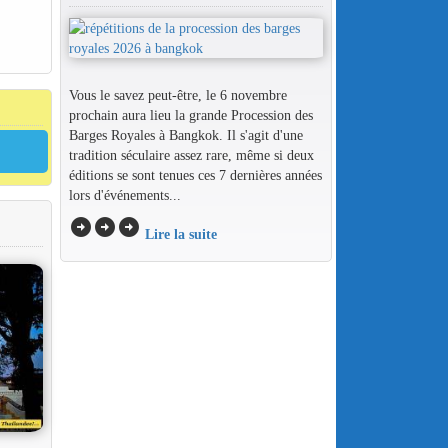
Vous le savez peut-être, le 6 novembre
prochain aura lieu la grande Procession des
Barges Royales à Bangkok. Il s'agit d'une
tradition séculaire assez rare, même si deux
éditions se sont tenues ces 7 dernières années
lors d'événements...
arrow_circle_right
arrow_circle_right
arrow_circle_right
Lire la suite