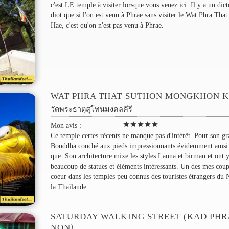
c'est LE temple à visiter lorsque vous venez ici. Il y a un dic
diot que si l'on est venu à Phrae sans visiter le Wat Phra Tha
Hae, c'est qu'on n'est pas venu à Phrae.
WAT PHRA THAT SUTHON MONGKHON K
วัดพระธาตุสุโทนมงคลคีรี
star
star
star
star
star
Mon avis :
Ce temple certes récents ne manque pas d'intérêt. Pour son g
Bouddha couché aux pieds impressionnants évidemment amsi
que. Son architecture mixe les styles Lanna et birman et ont 
beaucoup de statues et éléments intéressants. Un des mes cou
coeur dans les temples peu connus des touristes étrangers du 
la Thaïlande.
SATURDAY WALKING STREET (KAD PHR
NON)