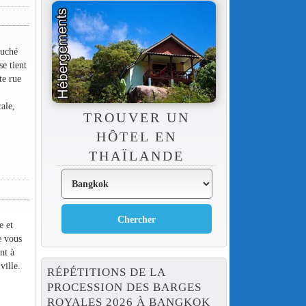
ouché
e tient
te rue
ale,
TROUVER UN
HÔTEL EN
THAÏLANDE
e et
e vous
nt à
ville.
RÉPÉTITIONS DE LA
PROCESSION DES BARGES
ROYALES 2026 À BANGKOK