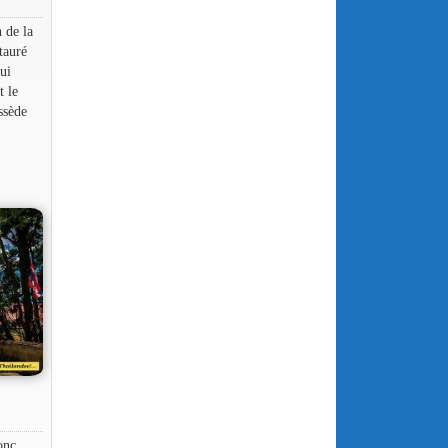
 de la
tauré
ui
t le
ssède
onc