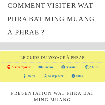
COMMENT VISITER WAT
PHRA BAT MING MUANG
À PHRAE ?
LE GUIDE DU VOYAGE À PHRAE
directions_transit
local_hotel
photo_camera
travel_explore
Arriver/partir
Dormir
A visiter
A faire
thermostat
local_taxi
info
Météo
Se déplacer
Infos
PRÉSENTATION WAT PHRA BAT
MING MUANG