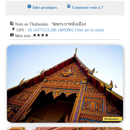
info
train
Infos pratiques
Comment venir à ?
g_translate
Nom en Thaïlandais : วัดพระบาทมิ่งเมือง
push_pin
GPS :
18.14375153,100.14050962
(Voir sur la carte)
reviews
star
star
star
star
Mon avis: