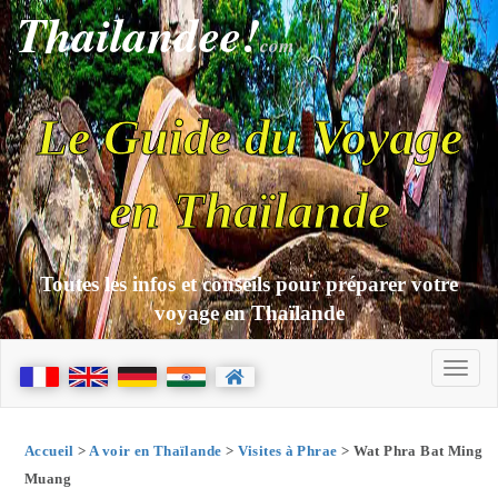
Thailandee!
com
Le Guide du Voyage
en Thaïlande
Toutes les infos et conseils pour préparer votre
voyage en Thaïlande
Accueil
>
A voir en Thaïlande
>
Visites à Phrae
> Wat Phra Bat Ming
Muang