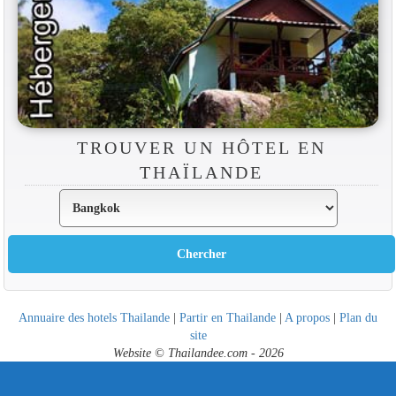
TROUVER UN HÔTEL EN
THAÏLANDE
Annuaire des hotels Thailande
|
Partir en Thailande
|
A propos
|
Plan du
site
Website © Thailandee.com - 2026