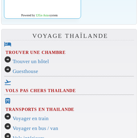
Powered by
12Go Asia
system
VOYAGE THAÏLANDE
hotel
TROUVER UNE CHAMBRE
arrow_circle_right
Trouver un hôtel
arrow_circle_right
Guesthouse
flight_takeoff
VOLS PAS CHERS THAILANDE
directions_bus_filled
TRANSPORTS EN THAILANDE
arrow_circle_right
Voyager en train
arrow_circle_right
Voyager en bus / van
arrow_circle_right