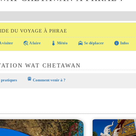
IDE DU VOYAGE À PHRAE
travel_explore
thermostat
local_taxi
info
 visiter
A faire
Météo
Se déplacer
Infos
TATION WAT CHETAWAN
train
 pratiques
Comment venir à ?