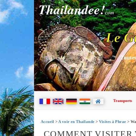
Thailandee!
com
Le G
Toutes
Transports
Accueil
>
A voir en Thaïlande
>
Visites à Phrae
> Wa
COMMENT VISITER 