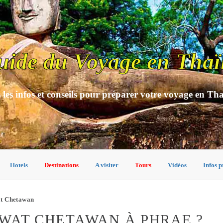
uide du Voyage en Thaï
 les infos et conseils pour préparer votre voyage en Th
Hotels
Destinations
A visiter
Tours
Vidéos
Infos p
t Chetawan
WAT CHETAWAN À PHRAE ?