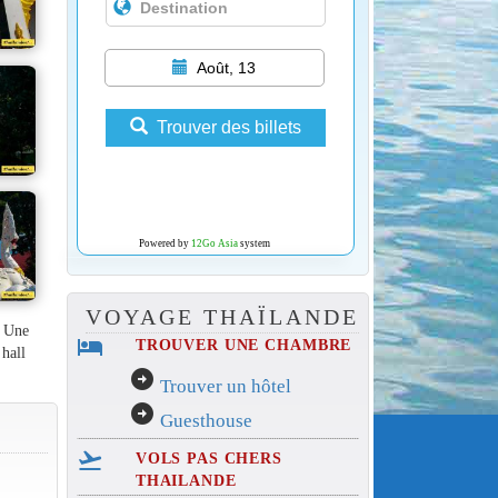
Août, 13
Trouver des billets
Powered by
12Go Asia
system
VOYAGE THAÏLANDE
. Une
hotel
TROUVER UNE CHAMBRE
 hall
arrow_circle_right
Trouver un hôtel
arrow_circle_right
Guesthouse
flight_takeoff
VOLS PAS CHERS
THAILANDE