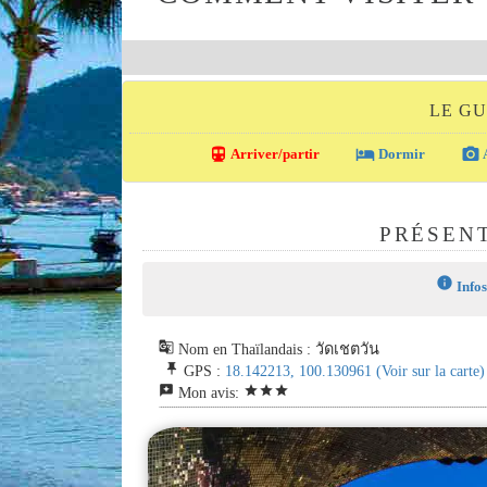
LE GU
directions_transit
local_hotel
photo_camera
Arriver/partir
Dormir
A
PRÉSEN
info
Infos
g_translate
Nom en Thaïlandais : วัดเชตวัน
push_pin
GPS :
18.142213, 100.130961
(Voir sur la carte)
reviews
star
star
star
Mon avis: