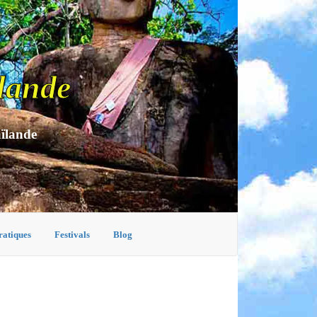
lande
aïlande
ratiques
Festivals
Blog