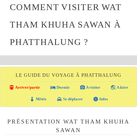
COMMENT VISITER WAT
THAM KHUHA SAWAN À
PHATTHALUNG ?
LE GUIDE DU VOYAGE À PHATTHALUNG
directions_transit
local_hotel
photo_camera
travel_explore
Arriver/partir
Dormir
A visiter
A faire
thermostat
local_taxi
info
Météo
Se déplacer
Infos
PRÉSENTATION WAT THAM KHUHA
SAWAN