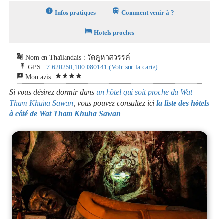
info
train
Infos pratiques
Comment venir à ?
hotel
Hotels proches
g_translate
Nom en Thaïlandais : วัดคูหาสวรรค์
push_pin
GPS :
7.620260,100.080141
(Voir sur la carte)
reviews
star
star
star
star
Mon avis:
Si vous désirez dormir dans
un hôtel qui soit proche du Wat
Tham Khuha Sawan
, vous pouvez consultez ici
la liste des hôtels
à côté de Wat Tham Khuha Sawan