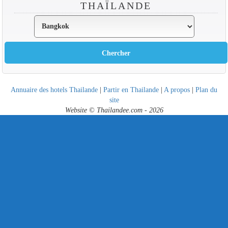
THAÏLANDE
Annuaire des hotels Thailande
|
Partir en Thailande
|
A propos
|
Plan du
site
Website © Thailandee.com - 2026