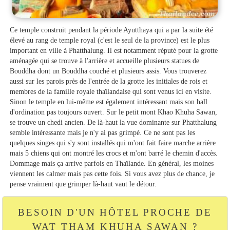
Ce temple construit pendant la période Ayutthaya qui a par la suite été
élevé au rang de temple royal (c'est le seul de la province) est le plus
important en ville à Phatthalung. Il est notamment réputé pour la grotte
aménagée qui se trouve à l'arrière et accueille plusieurs statues de
Bouddha dont un Bouddha couché et plusieurs assis. Vous trouverez
aussi sur les parois près de l'entrée de la grotte les initiales de rois et
membres de la famille royale thaïlandaise qui sont venus ici en visite.
Sinon le temple en lui-même est également intéressant mais son hall
d'ordination pas toujours ouvert. Sur le petit mont Khao Khuha Sawan,
se trouve un chedi ancien. De là-haut la vue dominante sur Phatthalung
semble intéressante mais je n'y ai pas grimpé. Ce ne sont pas les
quelques singes qui s'y sont installés qui m'ont fait faire marche arrière
mais 5 chiens qui ont montré les crocs et m'ont barré le chemin d'accès.
Dommage mais ça arrive parfois en Thaïlande. En général, les moines
viennent les calmer mais pas cette fois. Si vous avez plus de chance, je
pense vraiment que grimper là-haut vaut le détour.
BESOIN D'UN HÔTEL PROCHE DE
WAT THAM KHUHA SAWAN ?