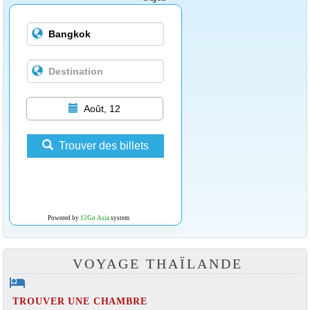
Août, 12
Trouver des billets
Powered by
12Go Asia
system
VOYAGE THAÏLANDE
hotel
TROUVER UNE CHAMBRE