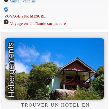
Santé / vaccins
edit_location_alt
VOYAGE SUR MESURE
arrow_circle_right
Voyage en Thaïlande sur mesure
TROUVER UN HÔTEL EN