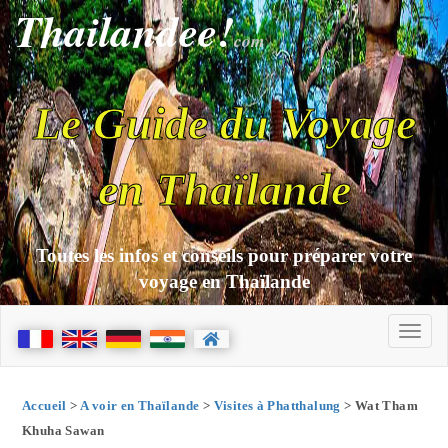
Thailandee!
com
Le Guide du Voyage
en Thaïlande
Toutes les infos et conseils pour préparer votre
voyage en Thaïlande
Accueil
>
A voir en Thaïlande
>
Visites à Phatthalung
> Wat Tham
Khuha Sawan