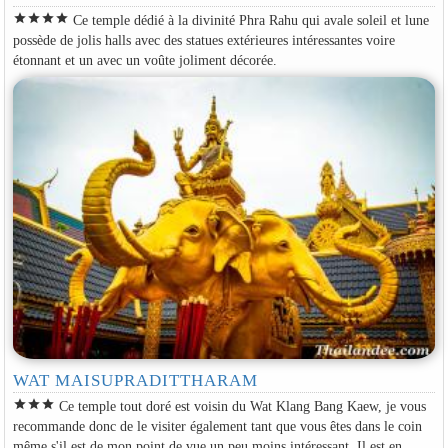
star
star
star
star
Ce temple dédié à la divinité Phra Rahu qui avale soleil et lune
possède de jolis halls avec des statues extérieures intéressantes voire
étonnant et un avec un voûte joliment décorée.
WAT MAISUPRADITTHARAM
star
star
star
Ce temple tout doré est voisin du Wat Klang Bang Kaew, je vous
recommande donc de le visiter également tant que vous êtes dans le coin
même s'il est de mon point de vue un peu moins intéressant. Il est en