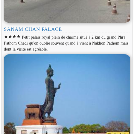
SANAM CHAN PALACE
star
star
star
star
Petit palais royal plein de charme situé à 2 km du grand Phra
Pathom Chedi qu'on oublie souvent quand à vient à Nakhon Pathom mais
dont la visite est agréable.