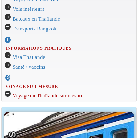
arrow_circle_right
Vols intérieurs
arrow_circle_right
Bateaux en Thaïlande
arrow_circle_right
Transports Bangkok
info
INFORMATIONS PRATIQUES
arrow_circle_right
Visa Thaïlande
arrow_circle_right
Santé / vaccins
edit_location_alt
VOYAGE SUR MESURE
arrow_circle_right
Voyage en Thaïlande sur mesure