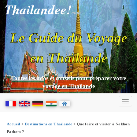
Thailandee!
com
Le Guide du Voyage
en Thaïlande
Toutes les infos et conseils pour préparer votre
voyage en Thaïlande
Accueil
>
Destinations en Thaïlande
> Que faire et visiter à Nakhon
Pathom ?