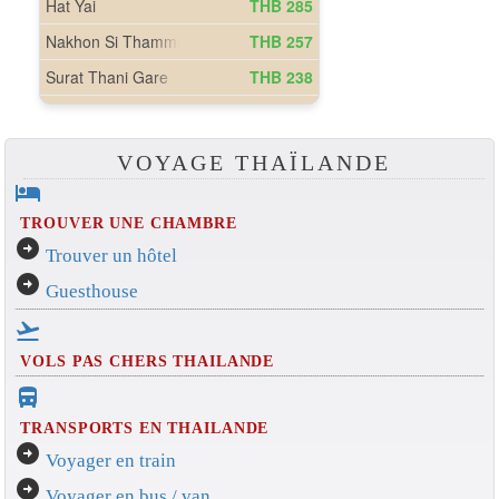
VOYAGE THAÏLANDE
hotel
TROUVER UNE CHAMBRE
arrow_circle_right
Trouver un hôtel
arrow_circle_right
Guesthouse
flight_takeoff
VOLS PAS CHERS THAILANDE
directions_bus_filled
TRANSPORTS EN THAILANDE
arrow_circle_right
Voyager en train
arrow_circle_right
Voyager en bus / van