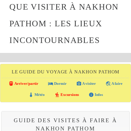
QUE VISITER À NAKHON
PATHOM : LES LIEUX
INCONTOURNABLES
LE GUIDE DU VOYAGE À NAKHON PATHOM
directions_transit
local_hotel
photo_camera
travel_explore
Arriver/partir
Dormir
A visiter
A faire
thermostat
hiking
info
Météo
Excursions
Infos
GUIDE DES VISITES À FAIRE À
NAKHON PATHOM