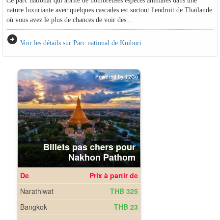
Ce parc national qui abrite de nombreuses espèces animales dans une
nature luxuriante avec quelques cascades est surtout l'endroit de Thaïlande
où vous avez le plus de chances de voir des...
arrow_circle_right
Voir les détails sur Parc national de Kuiburi