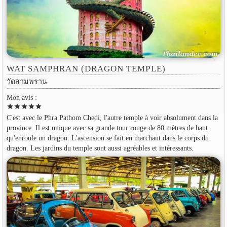
WAT SAMPHRAN (DRAGON TEMPLE)
วัดสามพราน
Mon avis :
star
star
star
star
star
C'est avec le Phra Pathom Chedi, l'autre temple à voir absolument dans la
province. Il est unique avec sa grande tour rouge de 80 mètres de haut
qu'enroule un dragon. L'ascension se fait en marchant dans le corps du
dragon. Les jardins du temple sont aussi agréables et intéressants.