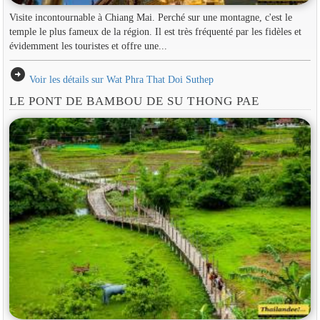
Visite incontournable à Chiang Mai. Perché sur une montagne, c'est le
temple le plus fameux de la région. Il est très fréquenté par les fidèles et
évidemment les touristes et offre une...
arrow_circle_right
Voir les détails sur Wat Phra That Doi Suthep
LE PONT DE BAMBOU DE SU THONG PAE