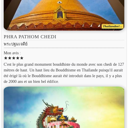
PHRA PATHOM CHEDI
พระปฐมเจดีย์
Mon avis :
star
star
star
star
star
C'est le plus grand monument bouddhiste du monde avec son chedi de 127
mètres de haut. Un haut lieu du Bouddhisme en Thaïlande puisqu'il aurait
été érigé là où le Bouddhisme aurait été introduit dans le pays, il y a plus
de 2000 ans et un bien bel édifice.