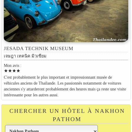
JESADA TECHNIK MUSEUM
เจษฎา เทคนิค มิวเซียม
Mon avis :
star
star
star
star
C'est probablement le plus important et impressionnant musée de
véhicules anciens de Thaïlande. Les passionnés notamment de voitures
anciennes s'y attarderont probablement des heures mais ça reste une visite
intéressante pour les autres aussi.
CHERCHER UN HÔTEL À NAKHON
PATHOM