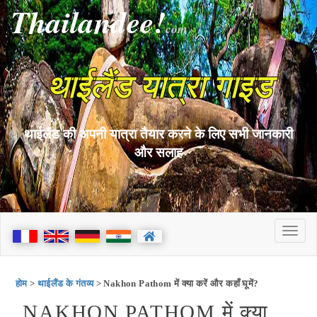
Thailandee!
com
थाईलैंड यात्रा गाइड
थाईलैंड की अपनी यात्रा तैयार करने के लिए सभी जानकारी
और सलाह
होम
>
थाईलैंड के गंतव्य
> Nakhon Pathom में क्या करें और कहाँ घूमें?
NAKHON PATHOM में क्या