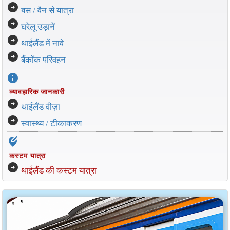
arrow_circle_right
बस / वैन से यात्रा
arrow_circle_right
घरेलू उड़ानें
arrow_circle_right
थाईलैंड में नावे
arrow_circle_right
बैंकॉक परिवहन
info
व्यावहारिक जानकारी
arrow_circle_right
थाईलैंड वीज़ा
arrow_circle_right
स्वास्थ्य / टीकाकरण
edit_location_alt
कस्टम यात्रा
arrow_circle_right
थाईलैंड की कस्टम यात्रा