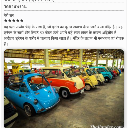
วัดสามพราน
मेरी राय :
star
star
star
star
star
यह फ्रा पाथोम चेदी के साथ है, जो प्रांत का दूसरा अवश्य देखा जाने वाला मंदिर है। यह
ड्रैगन के चारों ओर लिपटे 80 मीटर ऊंचे अपने बड़े लाल टॉवर के कारण अद्वितीय है।
आरोहण ड्रैगन के शरीर में चलकर किया जाता है। मंदिर के उद्यान भी मनभावन एवं रोचक
हैं।