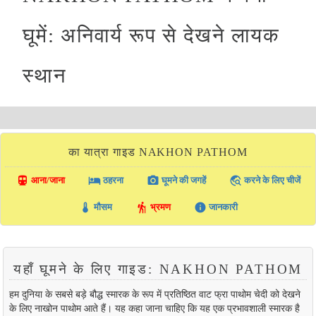
घूमें: अनिवार्य रूप से देखने लायक
स्थान
का यात्रा गाइड NAKHON PATHOM
directions_transit
local_hotel
photo_camera
travel_explore
आना/जाना
ठहरना
घूमने की जगहें
करने के लिए चीजें
thermostat
hiking
info
मौसम
भ्रमण
जानकारी
यहाँ घूमने के लिए गाइड: NAKHON PATHOM
हम दुनिया के सबसे बड़े बौद्ध स्मारक के रूप में प्रतिष्ठित वाट फ्रा पाथोम चेदी को देखने
के लिए नाखोन पाथोम आते हैं। यह कहा जाना चाहिए कि यह एक प्रभावशाली स्मारक है