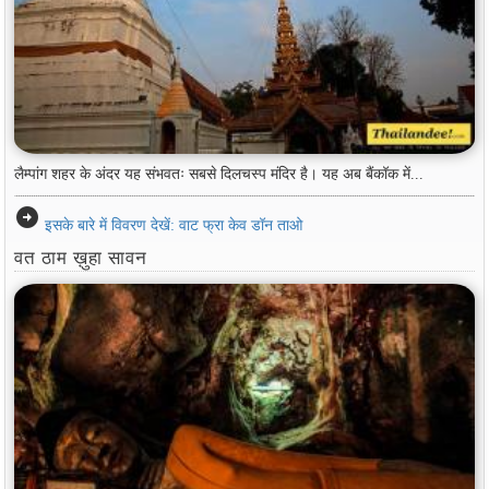
लैम्पांग शहर के अंदर यह संभवतः सबसे दिलचस्प मंदिर है। यह अब बैंकॉक में...
arrow_circle_right
इसके बारे में विवरण देखें: वाट फ्रा केव डॉन ताओ
वत ठाम ख़ुहा सावन