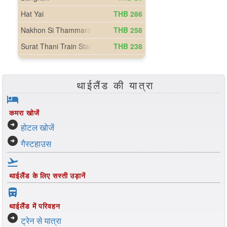
थाईलैंड की यात्रा
hotel
कमरा खोजें
arrow_circle_right
होटल खोजें
arrow_circle_right
गैस्टहाउस
flight_takeoff
थाईलैंड के लिए सस्ती उड़ानें
directions_bus_filled
थाईलैंड में परिवहन
arrow_circle_right
ट्रेन से यात्रा