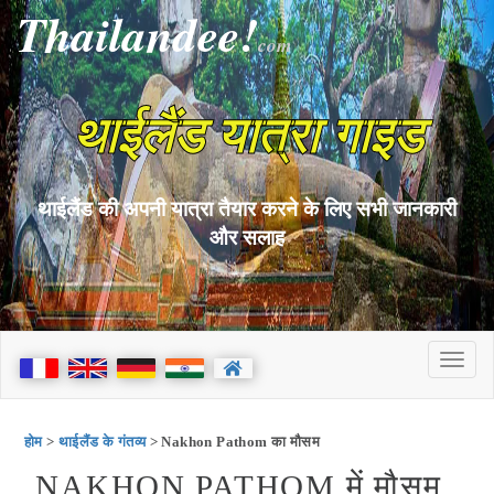
Thailandee!
com
थाईलैंड यात्रा गाइड
थाईलैंड की अपनी यात्रा तैयार करने के लिए सभी जानकारी
और सलाह
होम
>
थाईलैंड के गंतव्य
> Nakhon Pathom का मौसम
NAKHON PATHOM में मौसम