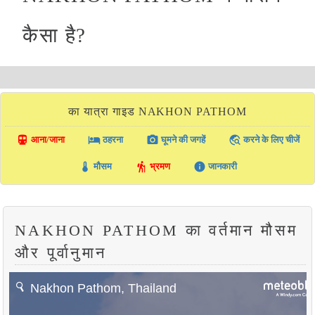
कैसा है?
का यात्रा गाइड NAKHON PATHOM
directions_transit
local_hotel
photo_camera
travel_explore
आना/जाना
ठहरना
घूमने की जगहें
करने के लिए चीजें
thermostat
hiking
info
मौसम
भ्रमण
जानकारी
NAKHON PATHOM का वर्तमान मौसम
और पूर्वानुमान