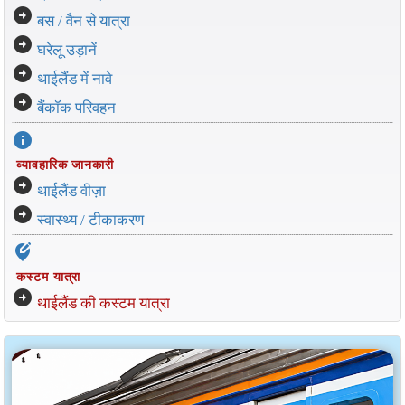
arrow_circle_right
बस / वैन से यात्रा
arrow_circle_right
घरेलू उड़ानें
arrow_circle_right
थाईलैंड में नावे
arrow_circle_right
बैंकॉक परिवहन
info
व्यावहारिक जानकारी
arrow_circle_right
थाईलैंड वीज़ा
arrow_circle_right
स्वास्थ्य / टीकाकरण
edit_location_alt
कस्टम यात्रा
arrow_circle_right
थाईलैंड की कस्टम यात्रा