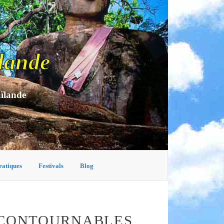
lande
aïlande
ratiques
Festivals
Blog
INCONTOURNABLES