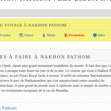
DU VOYAGE À NAKHON PATHOM
travel_explore
thermostat
hiking
info
A visiter
A faire
Météo
Excursions
Infos
TES À FAIRE À NAKHON PATHOM
Chedi, réputé plus grand monument bouddhiste du monde. Il faut dire que c'e
x à presque toute heure du jour et de la nuit. Le visiteur qui vient à Nakhon
Palace, un joli Palais Royal facile à trouver. Il suffit de remonter Ratchadomno
 trouve le parc de Putthamonthon qui s'est autoproclamé centre mondial du
archant, le plus grand du monde mais il renferme aussi le temple de marbre a
ent les événements marquants de la vie du Bouddha.
on Pathom