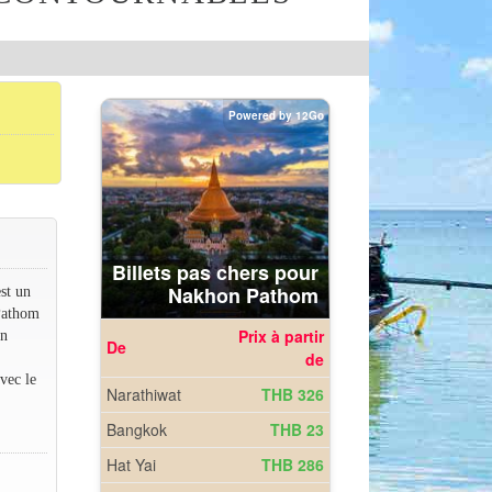
st un
 Pathom
en
vec le