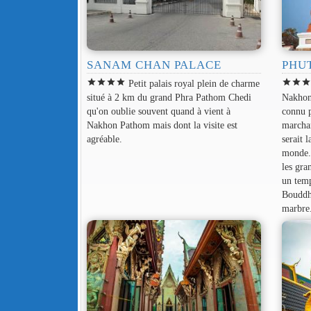
SANAM CHAN PALACE
PHU
star
star
star
star
star
star
sta
Petit palais royal plein de charme
situé à 2 km du grand Phra Pathom Chedi
Nakhon
qu'on oublie souvent quand à vient à
connu p
Nakhon Pathom mais dont la visite est
marchan
agréable.
serait 
monde.
les gra
un temp
Bouddh
marbre