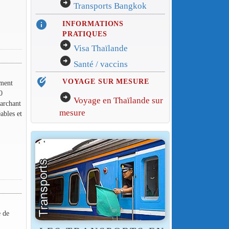
arrow_circle_right
Transports Bangkok
info
INFORMATIONS
PRATIQUES
arrow_circle_right
Visa Thaïlande
arrow_circle_right
Santé / vaccins
edit_location_alt
VOYAGE SUR MESURE
ument
0
arrow_circle_right
Voyage en Thaïlande sur
marchant
mesure
ables et
e de