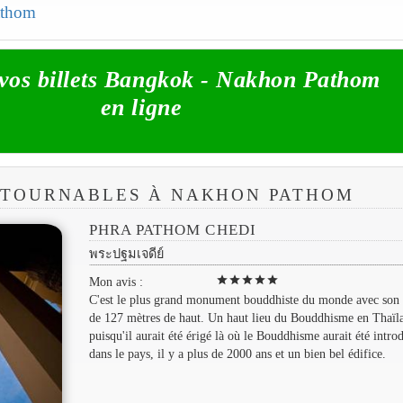
Pathom
vos billets Bangkok - Nakhon Pathom
en ligne
ONTOURNABLES À NAKHON PATHOM
PHRA PATHOM CHEDI
พระปฐมเจดีย์
star
star
star
star
star
Mon avis :
C'est le plus grand monument bouddhiste du monde avec son 
de 127 mètres de haut. Un haut lieu du Bouddhisme en Thaïl
puisqu'il aurait été érigé là où le Bouddhisme aurait été introd
dans le pays, il y a plus de 2000 ans et un bien bel édifice.