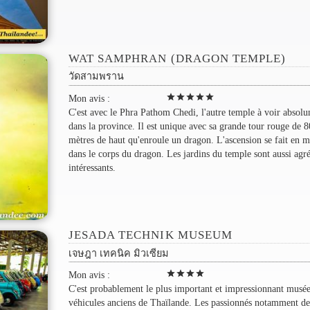
WAT SAMPHRAN (DRAGON TEMPLE)
วัดสามพราน
star
star
star
star
star
Mon avis :
C'est avec le Phra Pathom Chedi, l'autre temple à voir absol
dans la province. Il est unique avec sa grande tour rouge de 8
mètres de haut qu'enroule un dragon. L'ascension se fait en 
dans le corps du dragon. Les jardins du temple sont aussi agré
intéressants.
JESADA TECHNIK MUSEUM
เจษฎา เทคนิค มิวเซียม
star
star
star
star
Mon avis :
C'est probablement le plus important et impressionnant musé
véhicules anciens de Thaïlande. Les passionnés notamment de