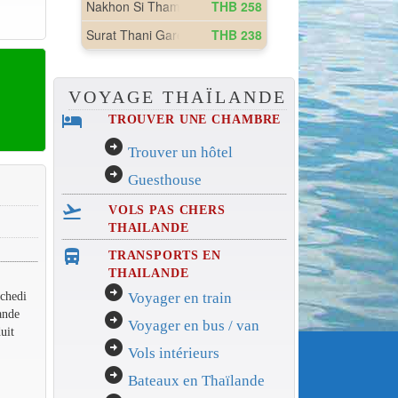
VOYAGE THAÏLANDE
hotel
TROUVER UNE CHAMBRE
arrow_circle_right
Trouver un hôtel
arrow_circle_right
Guesthouse
flight_takeoff
VOLS PAS CHERS
THAILANDE
directions_bus_filled
TRANSPORTS EN
THAILANDE
arrow_circle_right
chedi
Voyager en train
ande
arrow_circle_right
Voyager en bus / van
uit
arrow_circle_right
Vols intérieurs
arrow_circle_right
Bateaux en Thaïlande