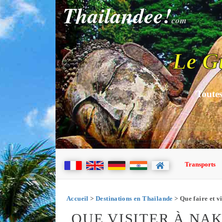
Thailandee!
com
Le G
Toutes
Transports
Accueil
>
Destinations en Thaïlande
> Que faire et v
QUE VISITER À NA