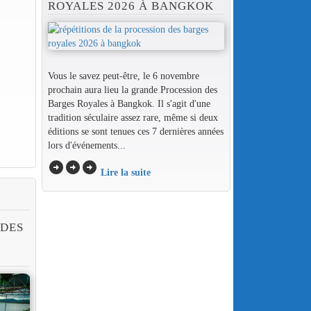
ROYALES 2026 À BANGKOK
Vous le savez peut-être, le 6 novembre
prochain aura lieu la grande Procession des
Barges Royales à Bangkok. Il s'agit d'une
tradition séculaire assez rare, même si deux
éditions se sont tenues ces 7 dernières années
lors d'événements...
arrow_circle_right
arrow_circle_right
arrow_circle_right
Lire la suite
DES