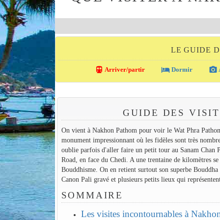
LE GUIDE 
directions_transit
local_hotel
photo_camera
Arriver/partir
Dormir
GUIDE DES VISI
On vient à Nakhon Pathom pour voir le Wat Phra Pathom 
monument impressionnant où les fidèles sont très nombreu
oublie parfois d'aller faire un petit tour au Sanam Chan 
Road, en face du Chedi. A une trentaine de kilomètres se
Bouddhisme. On en retient surtout son superbe Bouddha m
Canon Pali gravé et plusieurs petits lieux qui représent
SOMMAIRE
Les visites incontournables à Nakh