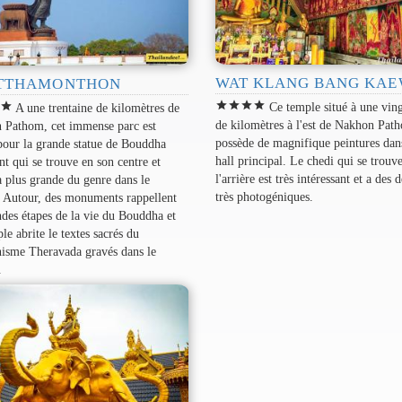
WAT KLANG BANG KA
TTHAMONTHON
star
star
star
star
r
star
Ce temple situé à une ving
A une trentaine de kilomètres de
de kilomètres à l'est de Nakhon Pat
 Pathom, cet immense parc est
possède de magnifique peintures dan
our la grande statue de Bouddha
hall principal. Le chedi qui se trouve
t qui se trouve en son centre et
l'arrière est très intéressant et a des d
la plus grande du genre dans le
très photogéniques.
 Autour, des monuments rappellent
ndes étapes de la vie du Bouddha et
le abrite le textes sacrés du
isme Theravada gravés dans le
.