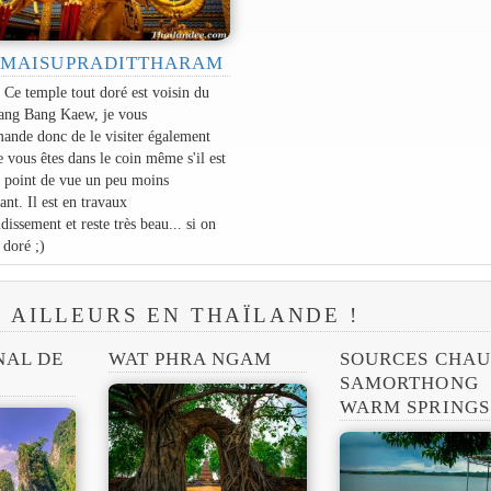
 MAISUPRADITTHARAM
r
Ce temple tout doré est voisin du
ang Bang Kaew, je vous
ande donc de le visiter également
e vous êtes dans le coin même s'il est
 point de vue un peu moins
sant. Il est en travaux
dissement et reste très beau... si on
 doré ;)
R AILLEURS EN THAÏLANDE !
NAL DE
WAT PHRA NGAM
SOURCES CHAU
SAMORTHONG
WARM SPRINGS