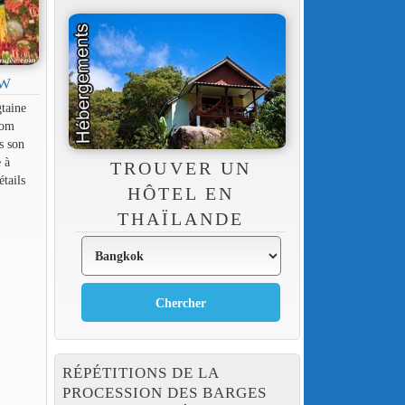
EW
taine
hom
s son
 à
TROUVER UN
étails
HÔTEL EN
THAÏLANDE
RÉPÉTITIONS DE LA
PROCESSION DES BARGES