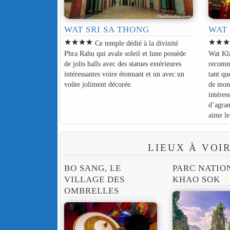
WAT SRI SA THONG
WAT
star
star
star
star
star
star
sta
Ce temple dédié à la divinité
Phra Rahu qui avale soleil et lune possède
Wat Kl
de jolis halls avec des statues extérieures
recomm
intéressantes voire étonnant et un avec un
tant qu
voûte joliment décorée.
de mon
intéres
d’agran
aime le
LIEUX À VOI
BO SANG, LE
PARC NATIO
VILLAGE DES
KHAO SOK
OMBRELLES