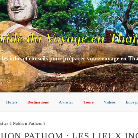
uide du Voyage en Thaï
 les infos et conseils pour préparer votre voyage en Th
Hotels
Destinations
A visiter
Tours
Vidéos
Infos p
isiter à Nakhon Pathom ?
KHON PATHOM : LES LIEUX 