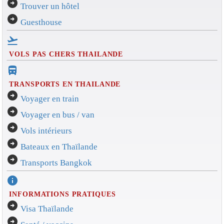
arrow_circle_right
Trouver un hôtel
arrow_circle_right
Guesthouse
flight_takeoff
VOLS PAS CHERS THAILANDE
directions_bus_filled
TRANSPORTS EN THAILANDE
arrow_circle_right
Voyager en train
arrow_circle_right
Voyager en bus / van
arrow_circle_right
Vols intérieurs
arrow_circle_right
Bateaux en Thaïlande
arrow_circle_right
Transports Bangkok
info
INFORMATIONS PRATIQUES
arrow_circle_right
Visa Thaïlande
arrow_circle_right