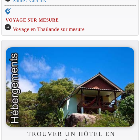
Santé / vaccins
edit_location_alt
VOYAGE SUR MESURE
arrow_circle_right
Voyage en Thaïlande sur mesure
TROUVER UN HÔTEL EN