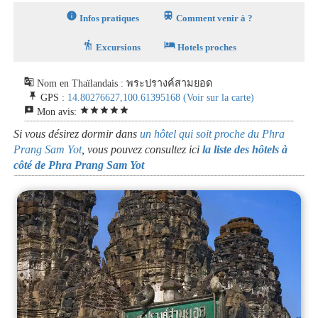
info
train
Infos pratiques
Comment venir à ?
hiking
hotel
Excursions
Hotels proches
g_translate
Nom en Thaïlandais : พระปรางค์สามยอด
push_pin
GPS :
14.80276627,100.61395168
(Voir sur la carte)
reviews
star
star
star
star
star
Mon avis:
Si vous désirez dormir dans
un hôtel qui soit proche du Phra
Prang Sam Yot
, vous pouvez consultez ici
la liste des hôtels à
côté de Phra Prang Sam Yot