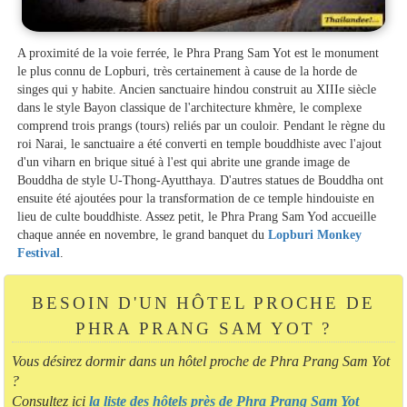
A proximité de la voie ferrée, le Phra Prang Sam Yot est le monument
le plus connu de Lopburi, très certainement à cause de la horde de
singes qui y habite. Ancien sanctuaire hindou construit au XIIIe siècle
dans le style Bayon classique de l'architecture khmère, le complexe
comprend trois prangs (tours) reliés par un couloir. Pendant le règne du
roi Narai, le sanctuaire a été converti en temple bouddhiste avec l'ajout
d'un viharn en brique situé à l'est qui abrite une grande image de
Bouddha de style U-Thong-Ayutthaya. D'autres statues de Bouddha ont
ensuite été ajoutées pour la transformation de ce temple hindouiste en
lieu de culte bouddhiste. Assez petit, le Phra Prang Sam Yod accueille
chaque année en novembre, le grand banquet du
Lopburi Monkey
Festival
.
BESOIN D'UN HÔTEL PROCHE DE
PHRA PRANG SAM YOT ?
Vous désirez dormir dans un hôtel proche de Phra Prang Sam Yot
?
Consultez ici
la liste des hôtels près de Phra Prang Sam Yot