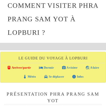
COMMENT VISITER PHRA
PRANG SAM YOT À
LOPBURI ?
LE GUIDE DU VOYAGE À LOPBURI
directions_transit
local_hotel
photo_camera
travel_explore
Arriver/partir
Dormir
A visiter
A faire
thermostat
local_taxi
info
Météo
Se déplacer
Infos
PRÉSENTATION PHRA PRANG SAM
YOT