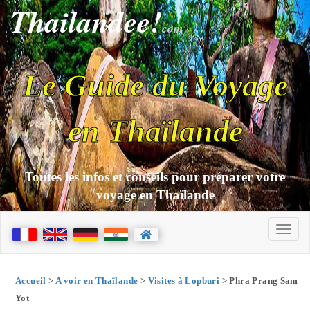
Thailandee!
com
Le Guide du Voyage
en Thaïlande
Toutes les infos et conseils pour préparer votre
voyage en Thaïlande
Accueil
>
A voir en Thaïlande
>
Visites à Lopburi
> Phra Prang Sam
Yot