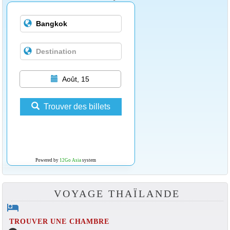
Août, 15
Trouver des billets
Powered by
12Go Asia
system
VOYAGE THAÏLANDE
hotel
TROUVER UNE CHAMBRE