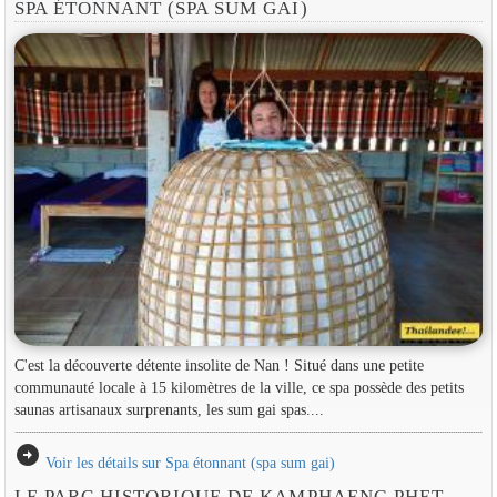
SPA ÉTONNANT (SPA SUM GAI)
C'est la découverte détente insolite de Nan ! Situé dans une petite
communauté locale à 15 kilomètres de la ville, ce spa possède des petits
saunas artisanaux surprenants, les sum gai spas....
arrow_circle_right
Voir les détails sur Spa étonnant (spa sum gai)
LE PARC HISTORIQUE DE KAMPHAENG PHET