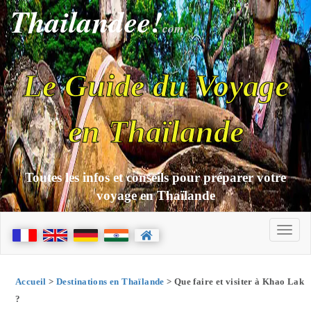
Thailandee!
com
Le Guide du Voyage
en Thaïlande
Toutes les infos et conseils pour préparer votre
voyage en Thaïlande
Accueil
>
Destinations en Thaïlande
> Que faire et visiter à Khao Lak
?