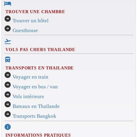
hotel
TROUVER UNE CHAMBRE
arrow_circle_right
Trouver un hôtel
arrow_circle_right
Guesthouse
flight_takeoff
VOLS PAS CHERS THAILANDE
directions_bus_filled
TRANSPORTS EN THAILANDE
arrow_circle_right
Voyager en train
arrow_circle_right
Voyager en bus / van
arrow_circle_right
Vols intérieurs
arrow_circle_right
Bateaux en Thaïlande
arrow_circle_right
Transports Bangkok
info
INFORMATIONS PRATIQUES