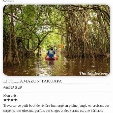
confort
LITTLE AMAZON TAKUAPA
คลองสังเน่ห์
Mon avis :
star
star
star
star
Traverser ce petit bout de rivière immergé en pleine jungle en croisant des
serpents, des oiseaux, parfois des singes et des varans est une véritable