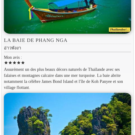
LA BAIE DE PHANG NGA
อ่าวพังงา
Mon avis :
star
star
star
star
star
Assurément un des plus beaux décors naturels de Thaïlande avec ses
falaises et montagnes calcaire dans une mer turquoise. La baie abrite
notamment la célèbre James Bond Island et l'île de Koh Panyee et son
village flottant.