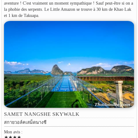
aventure ! C'est vraiment un moment sympathique ! Sauf peut-être si on a
la phobie des serpents. Le Little Amazon se trouve à 30 km de Khao Lak
et 1 km de Takuapa.
SAMET NANGSHE SKYWALK
สกายวอล์คเสม็ดนางชี
Mon avis :
star
star
star
star