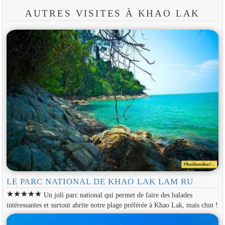
AUTRES VISITES À KHAO LAK
LE PARC NATIONAL DE KHAO LAK LAM RU
star
star
star
star
star
Un joli parc national qui permet de faire des balades
intéressantes et surtout abrite notre plage préférée à Khao Lak, mais chut !