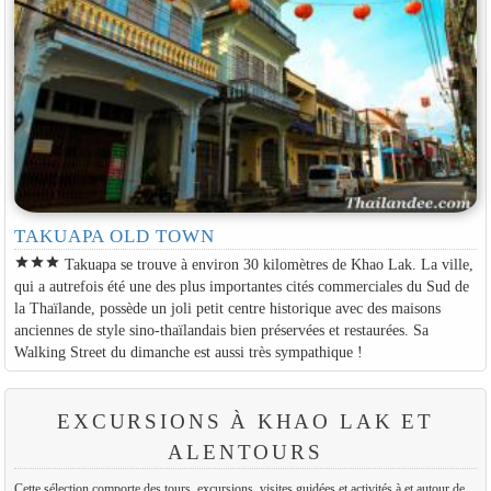
TAKUAPA OLD TOWN
star
star
star
Takuapa se trouve à environ 30 kilomètres de Khao Lak. La ville,
qui a autrefois été une des plus importantes cités commerciales du Sud de
la Thaïlande, possède un joli petit centre historique avec des maisons
anciennes de style sino-thaïlandais bien préservées et restaurées. Sa
Walking Street du dimanche est aussi très sympathique !
EXCURSIONS À KHAO LAK ET
ALENTOURS
Cette sélection comporte des tours, excursions, visites guidées et activités à et autour de