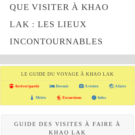
QUE VISITER À KHAO
LAK : LES LIEUX
INCONTOURNABLES
LE GUIDE DU VOYAGE À KHAO LAK
directions_transit
local_hotel
photo_camera
travel_explore
Arriver/partir
Dormir
A visiter
A faire
thermostat
hiking
info
Météo
Excursions
Infos
GUIDE DES VISITES À FAIRE À
KHAO LAK