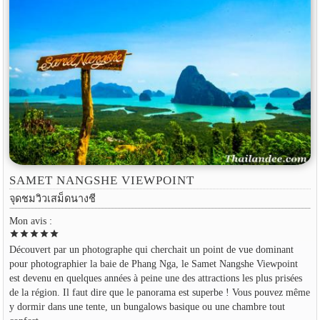
SAMET NANGSHE VIEWPOINT
จุดชมวิวเสม็ดนางชี
Mon avis :
star
star
star
star
star
Découvert par un photographe qui cherchait un point de vue dominant
pour photographier la baie de Phang Nga, le Samet Nangshe Viewpoint
est devenu en quelques années à peine une des attractions les plus prisées
de la région. Il faut dire que le panorama est superbe ! Vous pouvez même
y dormir dans une tente, un bungalows basique ou une chambre tout