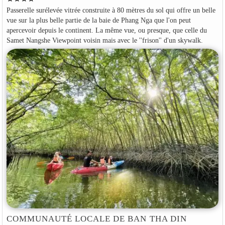
Passerelle surélevée vitrée construite à 80 mètres du sol qui offre un belle
vue sur la plus belle partie de la baie de Phang Nga que l'on peut
apercevoir depuis le continent. La même vue, ou presque, que celle du
Samet Nangshe Viewpoint voisin mais avec le ''frison'' d'un skywalk.
COMMUNAUTÉ LOCALE DE BAN THA DIN