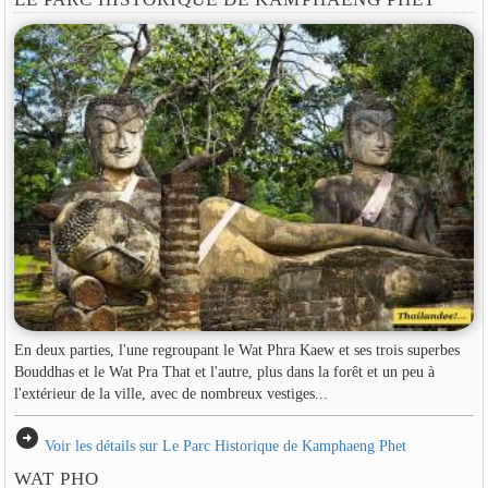
En deux parties, l'une regroupant le Wat Phra Kaew et ses trois superbes
Bouddhas et le Wat Pra That et l'autre, plus dans la forêt et un peu à
l'extérieur de la ville, avec de nombreux vestiges...
arrow_circle_right
Voir les détails sur Le Parc Historique de Kamphaeng Phet
WAT PHO