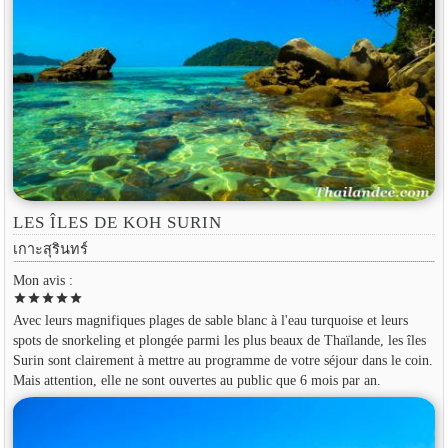
LES ÎLES DE KOH SURIN
เกาะสุรินทร์
Mon avis :
star
star
star
star
star
Avec leurs magnifiques plages de sable blanc à l'eau turquoise et leurs
spots de snorkeling et plongée parmi les plus beaux de Thaïlande, les îles
Surin sont clairement à mettre au programme de votre séjour dans le coin.
Mais attention, elle ne sont ouvertes au public que 6 mois par an.