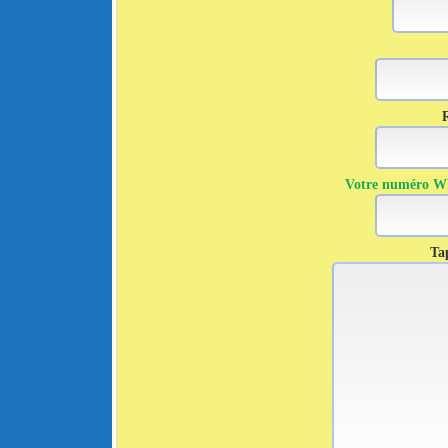
R
Votre numéro Wha
Tap