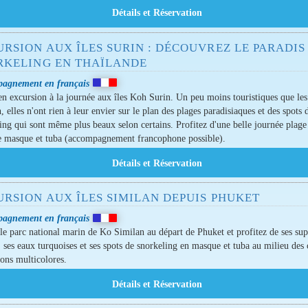
RSION AUX ÎLES SURIN : DÉCOUVREZ LE PARADIS
RKELING EN THAÏLANDE
agnement en français
en excursion à la journée aux îles Koh Surin. Un peu moins touristiques que les 
, elles n'ont rien à leur envier sur le plan des plages paradisiaques et des spots 
ing qui sont même plus beaux selon certains. Profitez d'une belle journée plage
e masque et tuba (accompagnement francophone possible).
URSION AUX ÎLES SIMILAN DEPUIS PHUKET
agnement en français
 le parc national marin de Ko Similan au départ de Phuket et profitez de ses su
, ses eaux turquoises et ses spots de snorkeling en masque et tuba au milieu des
sons multicolores.