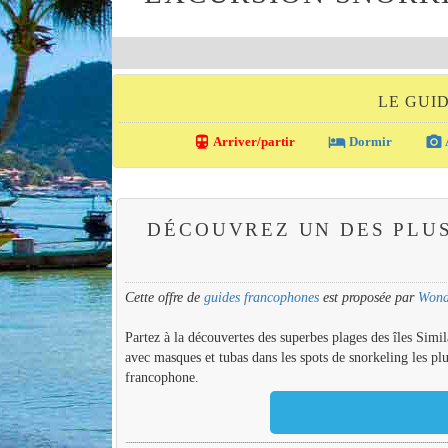
LE GUI
directions_transit
local_hotel
photo_camera
Arriver/partir
Dormir
DÉCOUVREZ UN DES PLUS
Cette offre de
guides francophones
est proposée par
Wond
Partez à la découvertes des superbes plages des îles Simil
avec masques et tubas dans les spots de snorkeling les plu
francophone.