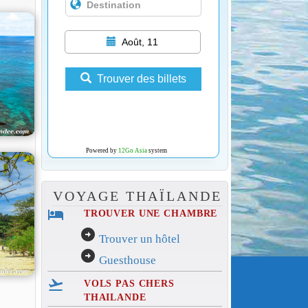
Août, 11
Trouver des billets
Powered by
12Go Asia
system
VOYAGE THAÏLANDE
hotel
TROUVER UNE CHAMBRE
arrow_circle_right
Trouver un hôtel
arrow_circle_right
Guesthouse
flight_takeoff
VOLS PAS CHERS
THAILANDE