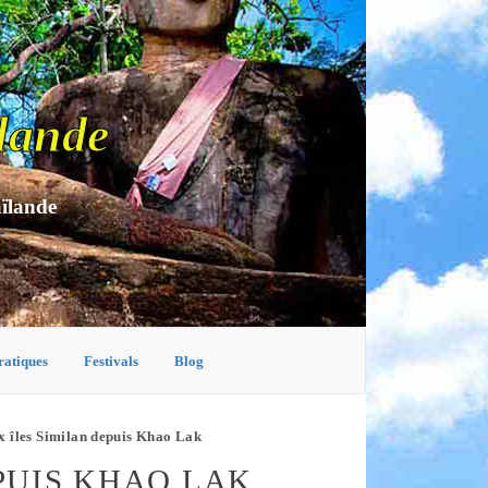
lande
aïlande
ratiques
Festivals
Blog
x îles Similan depuis Khao Lak
PUIS KHAO LAK