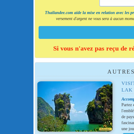
Thailandee.com aide la mise en relation avec les p
versement d'argent ne vous sera à aucun momen
Si vous n'avez pas reçu de r
AUTRES
VISI
LAK
Accomp
Partez 
l'embl
de pays
fascina
une jo