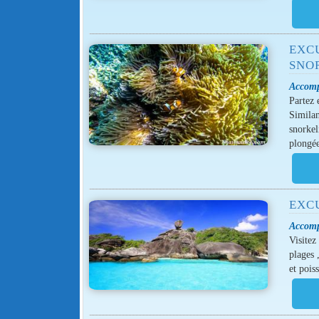
EXCU
SNO
Accomp
Partez 
Similan
snorkel
plongé
EXC
Accomp
Visitez
plages 
et pois