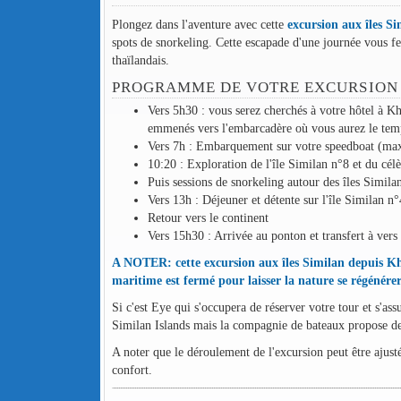
Plongez dans l'aventure avec cette
excursion aux îles Si
spots de snorkeling. Cette escapade d'une journée vous fer
thaïlandais.
PROGRAMME DE VOTRE EXCURSION A
Vers 5h30 : vous serez cherchés à votre hôtel à Kha
emmenés vers l'embarcadère où vous aurez le temp
Vers 7h : Embarquement sur votre speedboat (maxim
10:20 : Exploration de l'île Similan n°8 et du cél
Puis sessions de snorkeling autour des îles Simila
Vers 13h : Déjeuner et détente sur l'île Similan n°
Retour vers le continent
Vers 15h30 : Arrivée au ponton et transfert à vers 
A NOTER: cette excursion aux îles Similan depuis Kha
maritime est fermé pour laisser la nature se régénérer
Si c'est Eye qui s'occupera de réserver votre tour et s'ass
Similan Islands mais la compagnie de bateaux propose d
A noter que le déroulement de l'excursion peut être ajust
confort.