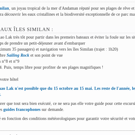
milan
, un joyau tropical de la mer d'Andaman réputé pour ses plages de rêve et
a découvrir les eaux cristallines et la biodiversité exceptionnelle de ce parc ma
UX ÎLES SIMILAN :
o Lak très tôt pour partir dans les premeirs bateaux et éviter la foule sur les si
s de prendre un petit-déjeuner avant d'embarquer
um 35 passagers) et navigation vers les îles Similan (trajet : 1h20)
èbre
Sailing Rock
et son point de vue
n n°8 et n°9
4. Puis, temps libre pour profiter de ses plages magnifiques !
votre hôtel
o Lak n'est possible que du 15 octobre au 15 mai. Les reste de l'année, le
.
urer que tout sera bien exécuté, ce ne sera pas elle votre guide pour cette excur
es
guides francophones
sur demande.
é en fonction des conditions météorologiques pour garantir votre sécurité et vot