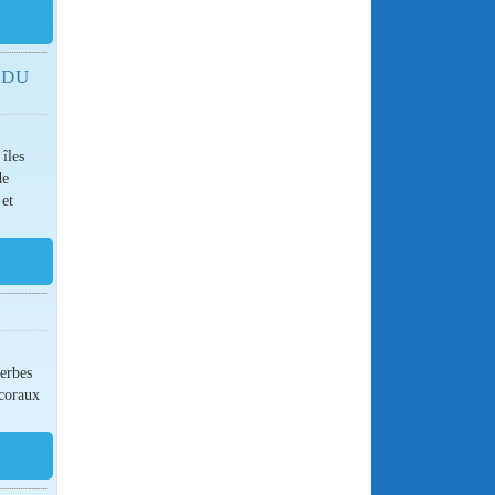
 DU
îles
de
 et
perbes
 coraux