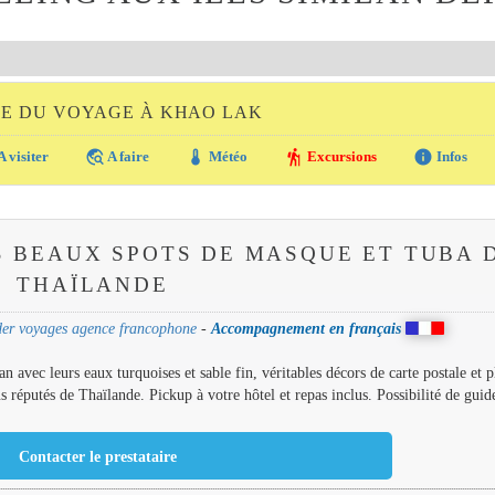
DE DU VOYAGE À KHAO LAK
travel_explore
thermostat
hiking
info
A visiter
A faire
Météo
Excursions
Infos
 BEAUX SPOTS DE MASQUE ET TUBA 
THAÏLANDE
er voyages agence francophone
-
Accompagnement en français
an avec leurs eaux turquoises et sable fin, véritables décors de carte postale et 
s réputés de Thaïlande. Pickup à votre hôtel et repas inclus. Possibilité de guid
Contacter le prestataire