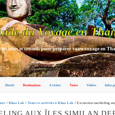
uide du Voyage en Thaï
 les infos et conseils pour préparer votre voyage en Th
Hotels
Destinations
A visiter
Tours
Vidéos
Infos p
nes
>
Khao Lak
>
Tours et activités à Khao Lak
> Excursion snorkeling au
LING AUX ÎLES SIMILAN DE