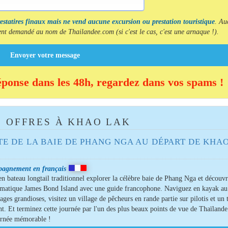
restatires finaux mais ne vend aucune excursion ou prestation touristique
. Au
t demandé au nom de Thailandee.com (si c'est le cas, c'est une arnaque !).
Envoyer votre message
éponse dans les 48h, regardez dans vos spams !
 OFFRES À KHAO LAK
TE DE LA BAIE DE PHANG NGA AU DÉPART DE KHA
agnement en français
en bateau longtail traditionnel explorer la célèbre baie de Phang Nga et découv
ématique James Bond Island avec une guide francophone. Naviguez en kayak au
ages grandioses, visitez un village de pêcheurs en rande partie sur pilotis et un
nt. Et terminez cette journée par l'un des plus beaux points de vue de Thaïland
urnée mémorable !