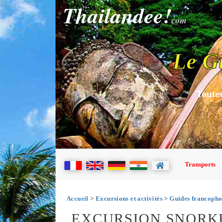
Thailandee!
com
Le G
Toutes
Transports
Accueil
>
Excursions et activités
>
Guides francopho
EXCURSION SNORKE