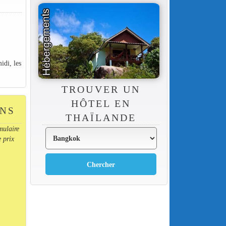
idi, les
TROUVER UN
HÔTEL EN
ONS
THAÏLANDE
mulaire
e prix