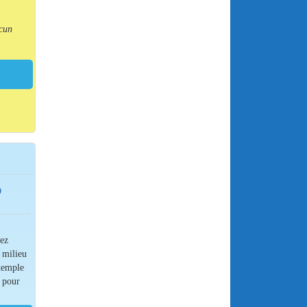
cun
O
rez
 milieu
 temple
e pour