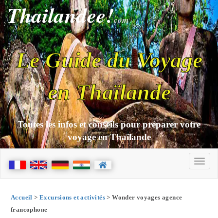
Thailandee!
com
Le Guide du Voyage
en Thaïlande
Toutes les infos et conseils pour préparer votre
voyage en Thaïlande
Accueil
>
Excursions et activités
> Wonder voyages agence
francophone