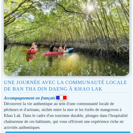
UNE JOURNÉE AVEC LA COMMUNAUTÉ LOCALE
DE BAN THA DIN DAENG À KHAO LAK
Accompagnement en français
Découvrez la vie authentique au sein d'une communauté locale de
pêcheurs et d'artisans, nichée entre la mer et les forêts de mangroves à
Khao Lak. Dans le cadre d'un tourisme durable, plongez dans l'hospitalité
chaleureuse de ces habitants, qui vous offriront une expérience riche en
activités authentiques.