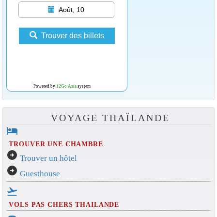
Août, 10
Trouver des billets
Powered by
12Go Asia
system
VOYAGE THAÏLANDE
hotel
TROUVER UNE CHAMBRE
arrow_circle_right
Trouver un hôtel
arrow_circle_right
Guesthouse
flight_takeoff
VOLS PAS CHERS THAILANDE