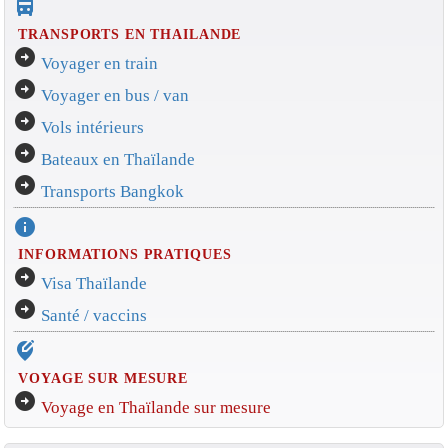
directions_bus_filled
TRANSPORTS EN THAILANDE
arrow_circle_right
Voyager en train
arrow_circle_right
Voyager en bus / van
arrow_circle_right
Vols intérieurs
arrow_circle_right
Bateaux en Thaïlande
arrow_circle_right
Transports Bangkok
info
INFORMATIONS PRATIQUES
arrow_circle_right
Visa Thaïlande
arrow_circle_right
Santé / vaccins
edit_location_alt
VOYAGE SUR MESURE
arrow_circle_right
Voyage en Thaïlande sur mesure