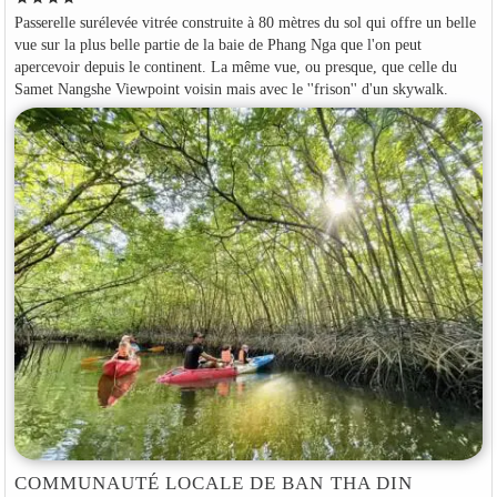
Passerelle surélevée vitrée construite à 80 mètres du sol qui offre un belle
vue sur la plus belle partie de la baie de Phang Nga que l'on peut
apercevoir depuis le continent. La même vue, ou presque, que celle du
Samet Nangshe Viewpoint voisin mais avec le ''frison'' d'un skywalk.
COMMUNAUTÉ LOCALE DE BAN THA DIN