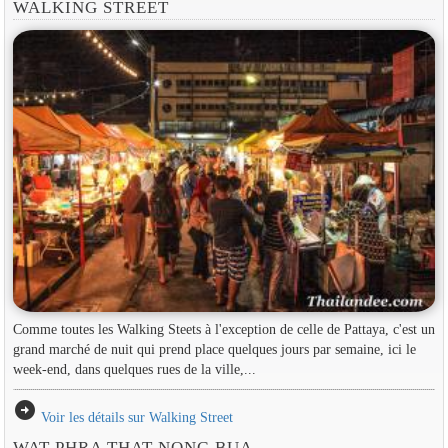
WALKING STREET
Comme toutes les Walking Steets à l'exception de celle de Pattaya, c'est un
grand marché de nuit qui prend place quelques jours par semaine, ici le
week-end, dans quelques rues de la ville,...
arrow_circle_right
Voir les détails sur Walking Street
WAT PHRA THAT NONG BUA