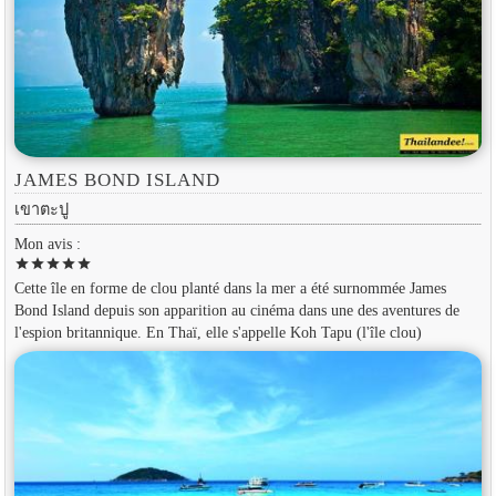
JAMES BOND ISLAND
เขาตะปู
Mon avis :
star
star
star
star
star
Cette île en forme de clou planté dans la mer a été surnommée James
Bond Island depuis son apparition au cinéma dans une des aventures de
l'espion britannique. En Thaï, elle s'appelle Koh Tapu (l'île clou)