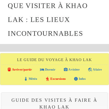
QUE VISITER À KHAO
LAK : LES LIEUX
INCONTOURNABLES
LE GUIDE DU VOYAGE À KHAO LAK
directions_transit
local_hotel
photo_camera
travel_explore
Arriver/partir
Dormir
A visiter
A faire
thermostat
hiking
info
Météo
Excursions
Infos
GUIDE DES VISITES À FAIRE À
KHAO LAK