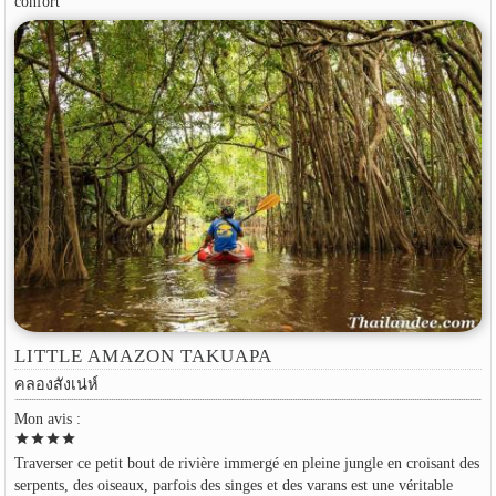
confort
LITTLE AMAZON TAKUAPA
คลองสังเน่ห์
Mon avis :
star
star
star
star
Traverser ce petit bout de rivière immergé en pleine jungle en croisant des
serpents, des oiseaux, parfois des singes et des varans est une véritable