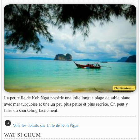
La petite île de Koh Ngaï possède une jolie longue plage de sable blanc
avec mer turquoise et une un peu plus petite et plus secrète. On peut y
faire du snorkeling facilement.
arrow_circle_right
Voir les détails sur L'île de Koh Ngai
WAT SI CHUM