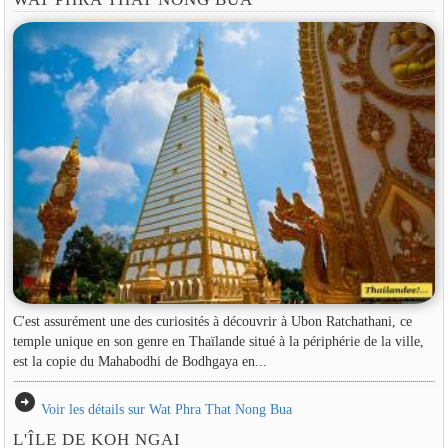
C'est assurément une des curiosités à découvrir à Ubon Ratchathani, ce
temple unique en son genre en Thaïlande situé à la périphérie de la ville,
est la copie du Mahabodhi de Bodhgaya en...
arrow_circle_right
Voir les détails sur Wat Phra That Nong Bua
L'ÎLE DE KOH NGAI