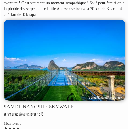
aventure ! C'est vraiment un moment sympathique ! Sauf peut-être si on a
la phobie des serpents. Le Little Amazon se trouve à 30 km de Khao Lak
et 1 km de Takuapa.
SAMET NANGSHE SKYWALK
สกายวอล์คเสม็ดนางชี
Mon avis :
star
star
star
star