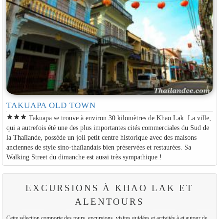
TAKUAPA OLD TOWN
star
star
star
Takuapa se trouve à environ 30 kilomètres de Khao Lak. La ville,
qui a autrefois été une des plus importantes cités commerciales du Sud de
la Thaïlande, possède un joli petit centre historique avec des maisons
anciennes de style sino-thaïlandais bien préservées et restaurées. Sa
Walking Street du dimanche est aussi très sympathique !
EXCURSIONS À KHAO LAK ET
ALENTOURS
Cette sélection comporte des tours, excursions, visites guidées et activités à et autour de