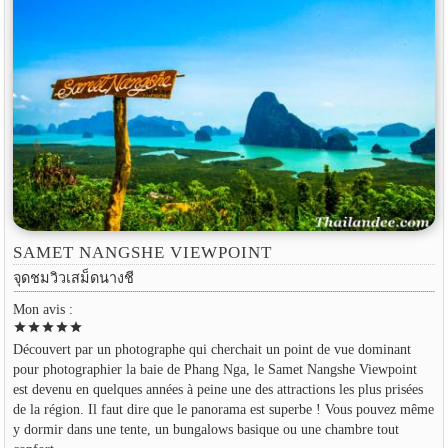
SAMET NANGSHE VIEWPOINT
จุดชมวิวเสม็ดนางชี
Mon avis :
star
star
star
star
star
Découvert par un photographe qui cherchait un point de vue dominant
pour photographier la baie de Phang Nga, le Samet Nangshe Viewpoint
est devenu en quelques années à peine une des attractions les plus prisées
de la région. Il faut dire que le panorama est superbe ! Vous pouvez même
y dormir dans une tente, un bungalows basique ou une chambre tout