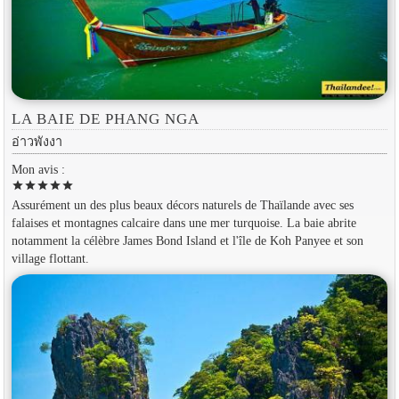
LA BAIE DE PHANG NGA
อ่าวพังงา
Mon avis :
star
star
star
star
star
Assurément un des plus beaux décors naturels de Thaïlande avec ses
falaises et montagnes calcaire dans une mer turquoise. La baie abrite
notamment la célèbre James Bond Island et l'île de Koh Panyee et son
village flottant.