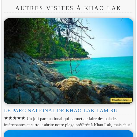
AUTRES VISITES À KHAO LAK
LE PARC NATIONAL DE KHAO LAK LAM RU
star
star
star
star
star
Un joli parc national qui permet de faire des balades
intéressantes et surtout abrite notre plage préférée à Khao Lak, mais chut !