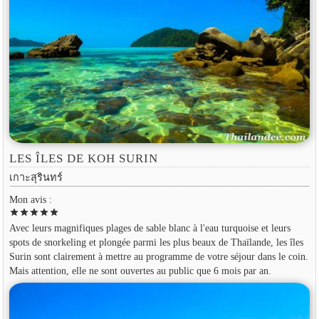
LES ÎLES DE KOH SURIN
เกาะสุรินทร์
Mon avis :
star
star
star
star
star
Avec leurs magnifiques plages de sable blanc à l'eau turquoise et leurs
spots de snorkeling et plongée parmi les plus beaux de Thaïlande, les îles
Surin sont clairement à mettre au programme de votre séjour dans le coin.
Mais attention, elle ne sont ouvertes au public que 6 mois par an.