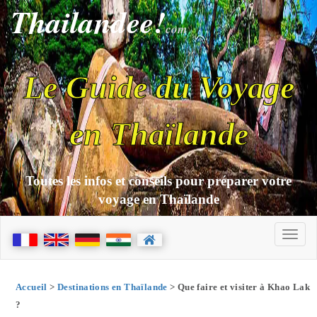
Thailandee!
com
Le Guide du Voyage
en Thaïlande
Toutes les infos et conseils pour préparer votre
voyage en Thaïlande
Accueil
>
Destinations en Thaïlande
> Que faire et visiter à Khao Lak
?