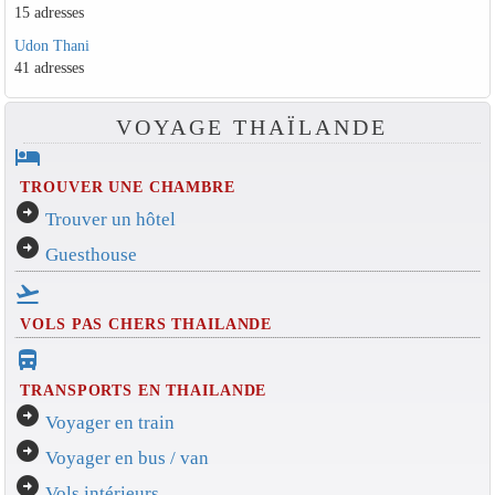
15 adresses
Udon Thani
41 adresses
VOYAGE THAÏLANDE
hotel
TROUVER UNE CHAMBRE
arrow_circle_right
Trouver un hôtel
arrow_circle_right
Guesthouse
flight_takeoff
VOLS PAS CHERS THAILANDE
directions_bus_filled
TRANSPORTS EN THAILANDE
arrow_circle_right
Voyager en train
arrow_circle_right
Voyager en bus / van
arrow_circle_right
Vols intérieurs