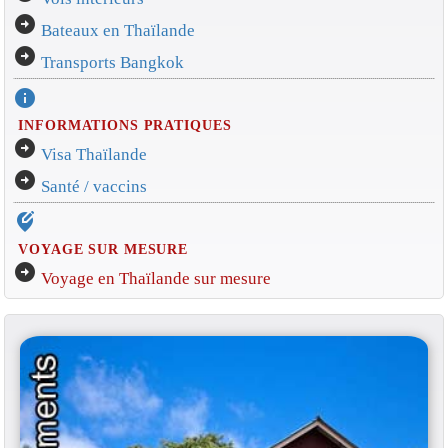
arrow_circle_right
Bateaux en Thaïlande
arrow_circle_right
Transports Bangkok
info
INFORMATIONS PRATIQUES
arrow_circle_right
Visa Thaïlande
arrow_circle_right
Santé / vaccins
edit_location_alt
VOYAGE SUR MESURE
arrow_circle_right
Voyage en Thaïlande sur mesure