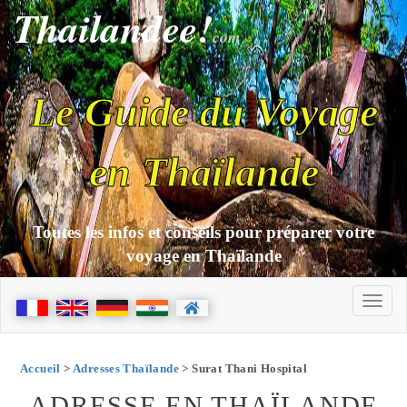
Thailandee!
com
Le Guide du Voyage
en Thaïlande
Toutes les infos et conseils pour préparer votre
voyage en Thaïlande
Accueil
>
Adresses Thaïlande
> Surat Thani Hospital
ADRESSE EN THAÏLANDE