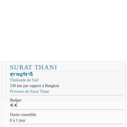
SURAT THANI
สุราษฎร์ธานี
Thaïlande du Sud
530 km par rapport à Bangkok
Province de Surat Thani
Budget
euro
euro
Durée conseillée
0 à 1 jour