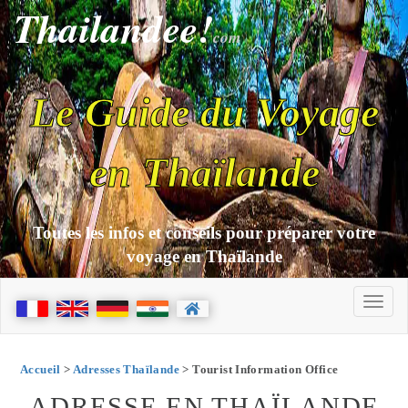
Thailandee!
com
Le Guide du Voyage
en Thaïlande
Toutes les infos et conseils pour préparer votre
voyage en Thaïlande
Accueil
>
Adresses Thaïlande
> Tourist Information Office
ADRESSE EN THAÏLANDE