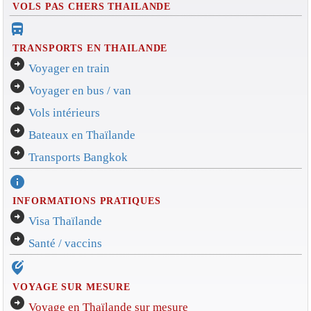
VOLS PAS CHERS THAILANDE
directions_bus_filled
TRANSPORTS EN THAILANDE
arrow_circle_right
Voyager en train
arrow_circle_right
Voyager en bus / van
arrow_circle_right
Vols intérieurs
arrow_circle_right
Bateaux en Thaïlande
arrow_circle_right
Transports Bangkok
info
INFORMATIONS PRATIQUES
arrow_circle_right
Visa Thaïlande
arrow_circle_right
Santé / vaccins
edit_location_alt
VOYAGE SUR MESURE
arrow_circle_right
Voyage en Thaïlande sur mesure