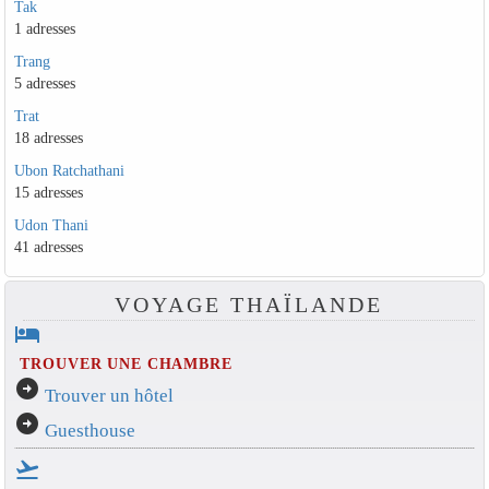
Tak
1 adresses
Trang
5 adresses
Trat
18 adresses
Ubon Ratchathani
15 adresses
Udon Thani
41 adresses
VOYAGE THAÏLANDE
hotel
TROUVER UNE CHAMBRE
arrow_circle_right
Trouver un hôtel
arrow_circle_right
Guesthouse
flight_takeoff