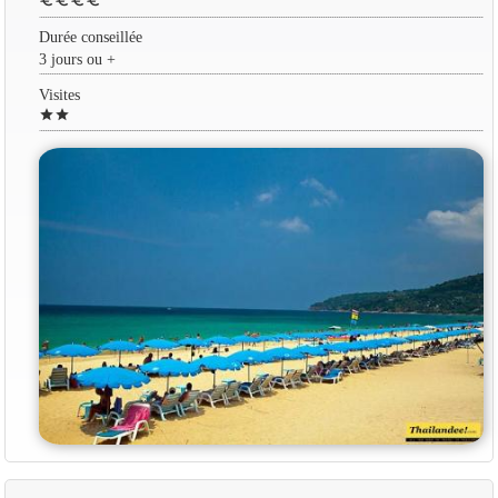
euro
euro
euro
euro
Durée conseillée
3 jours ou +
Visites
star
star