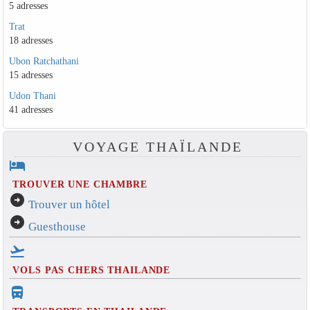
5 adresses
Trat
18 adresses
Ubon Ratchathani
15 adresses
Udon Thani
41 adresses
VOYAGE THAÏLANDE
hotel
TROUVER UNE CHAMBRE
arrow_circle_right
Trouver un hôtel
arrow_circle_right
Guesthouse
flight_takeoff
VOLS PAS CHERS THAILANDE
directions_bus_filled