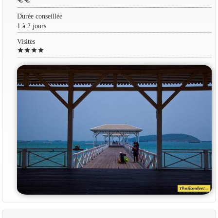
euro
euro
Durée conseillée
1 à 2 jours
Visites
star
star
star
star