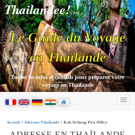
Thailandee!
com
Le Guide du Voyage
en Thaïlande
Toutes les infos et conseils pour préparer votre
voyage en Thaïlande
Accueil
>
Adresses Thaïlande
> Koh Sichang Post Office
ADRESSE EN THAÏLANDE