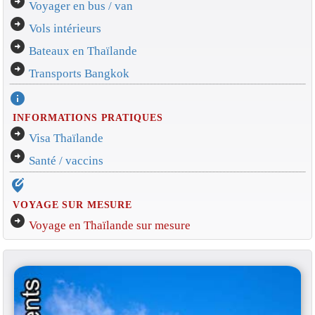
arrow_circle_right
Voyager en bus / van
arrow_circle_right
Vols intérieurs
arrow_circle_right
Bateaux en Thaïlande
arrow_circle_right
Transports Bangkok
info
INFORMATIONS PRATIQUES
arrow_circle_right
Visa Thaïlande
arrow_circle_right
Santé / vaccins
edit_location_alt
VOYAGE SUR MESURE
arrow_circle_right
Voyage en Thaïlande sur mesure