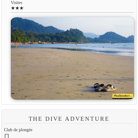
Visites
star
star
star
THE DIVE ADVENTURE
Club de plongée