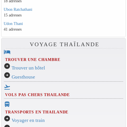
18 adresses
Ubon Ratchathani
15 adresses
Udon Thani
41 adresses
VOYAGE THAÏLANDE
hotel
TROUVER UNE CHAMBRE
arrow_circle_right
Trouver un hôtel
arrow_circle_right
Guesthouse
flight_takeoff
VOLS PAS CHERS THAILANDE
directions_bus_filled
TRANSPORTS EN THAILANDE
arrow_circle_right
Voyager en train