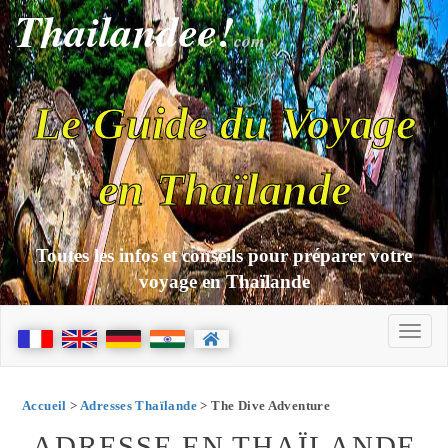
Thailandee!
com
Le Guide du Voyage
en Thaïlande
Toutes les infos et conseils pour préparer votre
voyage en Thaïlande
Accueil
>
Adresses Thaïlande
> The Dive Adventure
ADRESSE EN THAÏLANDE