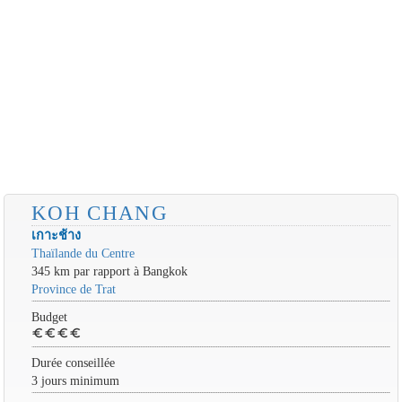
KOH CHANG
เกาะช้าง
Thaïlande du Centre
345 km par rapport à Bangkok
Province de Trat
Budget
euro
euro
euro
euro
Durée conseillée
3 jours minimum