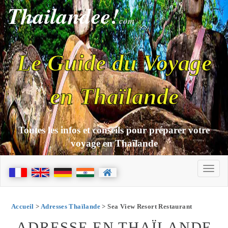
Thailandee!
com
Le Guide du Voyage
en Thaïlande
Toutes les infos et conseils pour préparer votre
voyage en Thaïlande
Accueil
>
Adresses Thaïlande
> Sea View Resort Restaurant
ADRESSE EN THAÏLANDE