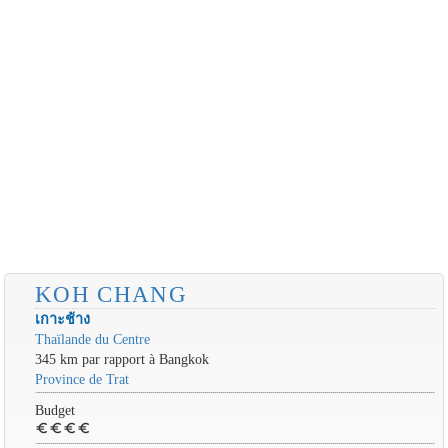
KOH CHANG
เกาะช้าง
Thaïlande du Centre
345 km par rapport à Bangkok
Province de Trat
Budget
euro
euro
euro
euro