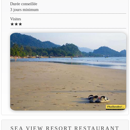
Durée conseillée
3 jours minimum
Visites
star
star
star
SEA VIEW RESORT RESTAURANT