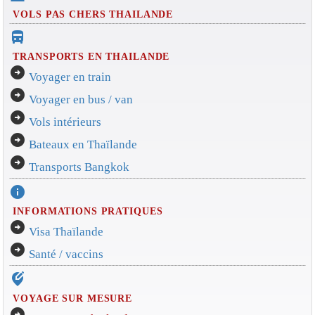
VOLS PAS CHERS THAILANDE
directions_bus_filled
TRANSPORTS EN THAILANDE
arrow_circle_right
Voyager en train
arrow_circle_right
Voyager en bus / van
arrow_circle_right
Vols intérieurs
arrow_circle_right
Bateaux en Thaïlande
arrow_circle_right
Transports Bangkok
info
INFORMATIONS PRATIQUES
arrow_circle_right
Visa Thaïlande
arrow_circle_right
Santé / vaccins
edit_location_alt
VOYAGE SUR MESURE
arrow_circle_right