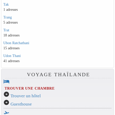
Tak
1 adresses
Trang
5 adresses
Trat
18 adresses
Ubon Ratchathani
15 adresses
Udon Thani
41 adresses
VOYAGE THAÏLANDE
hotel
TROUVER UNE CHAMBRE
arrow_circle_right
Trouver un hôtel
arrow_circle_right
Guesthouse
flight_takeoff