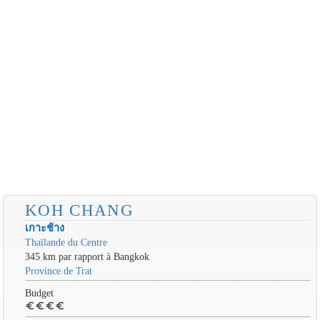
KOH CHANG
เกาะช้าง
Thaïlande du Centre
345 km par rapport à Bangkok
Province de Trat
Budget
euro
euro
euro
euro