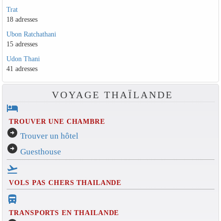
Trat
18 adresses
Ubon Ratchathani
15 adresses
Udon Thani
41 adresses
VOYAGE THAÏLANDE
hotel
TROUVER UNE CHAMBRE
arrow_circle_right
Trouver un hôtel
arrow_circle_right
Guesthouse
flight_takeoff
VOLS PAS CHERS THAILANDE
directions_bus_filled
TRANSPORTS EN THAILANDE