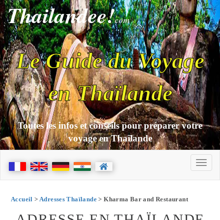
Thailandee!
com
Le Guide du Voyage
en Thaïlande
Toutes les infos et conseils pour préparer votre
voyage en Thaïlande
Accueil
>
Adresses Thaïlande
> Kharma Bar and Restaurant
ADRESSE EN THAÏLANDE