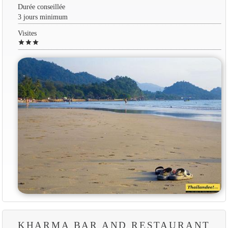
Durée conseillée
3 jours minimum
Visites
star
star
star
KHARMA BAR AND RESTAURANT