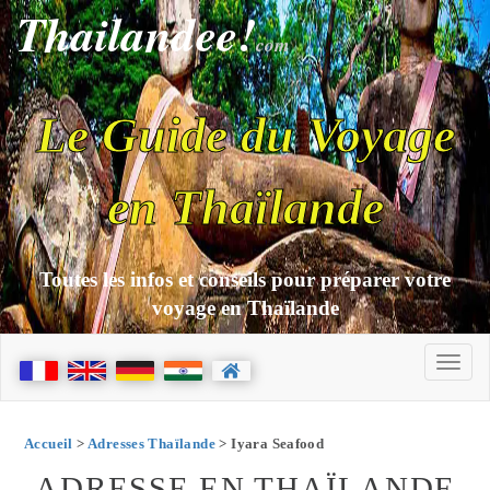
Thailandee!
com
Le Guide du Voyage
en Thaïlande
Toutes les infos et conseils pour préparer votre
voyage en Thaïlande
Accueil
>
Adresses Thaïlande
> Iyara Seafood
ADRESSE EN THAÏLANDE