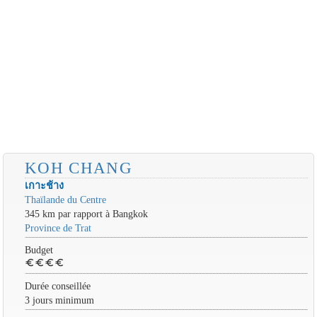
KOH CHANG
เกาะช้าง
Thaïlande du Centre
345 km par rapport à Bangkok
Province de Trat
Budget
euro
euro
euro
euro
Durée conseillée
3 jours minimum