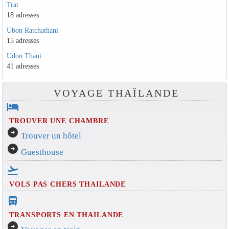
Trat
18 adresses
Ubon Ratchathani
15 adresses
Udon Thani
41 adresses
VOYAGE THAÏLANDE
hotel
TROUVER UNE CHAMBRE
arrow_circle_right
Trouver un hôtel
arrow_circle_right
Guesthouse
flight_takeoff
VOLS PAS CHERS THAILANDE
directions_bus_filled
TRANSPORTS EN THAILANDE
arrow_circle_right