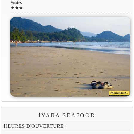
Visites
star
star
star
IYARA SEAFOOD
HEURES D'OUVERTURE :