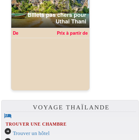
VOYAGE THAÏLANDE
hotel
TROUVER UNE CHAMBRE
arrow_circle_right
Trouver un hôtel