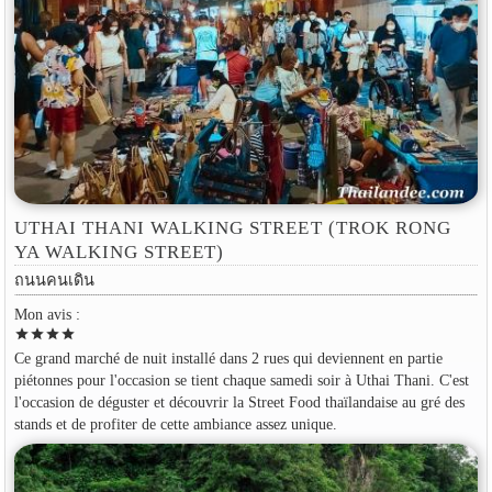
UTHAI THANI WALKING STREET (TROK RONG
YA WALKING STREET)
ถนนคนเดิน
Mon avis :
star
star
star
star
Ce grand marché de nuit installé dans 2 rues qui deviennent en partie
piétonnes pour l'occasion se tient chaque samedi soir à Uthai Thani. C'est
l'occasion de déguster et découvrir la Street Food thaïlandaise au gré des
stands et de profiter de cette ambiance assez unique.