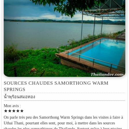
SOURCES CHAUDES SAMORTHONG WARM
SPRINGS
น้ำพุร้อนสมอทอง
Mon avis :
star
star
star
star
star
On parle très peu des Samorthong Warm Springs dans les visites à faire à
Uthai Thani, pourtant elles sont, pour moi, à mettre dans les sources
chaudes les plus sympathiques de Thaïlande. Surtout grâce à leur piscine