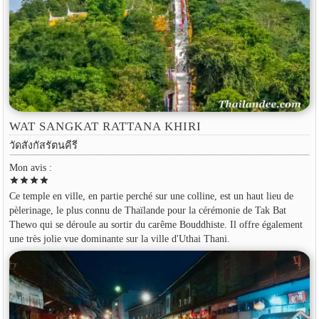
WAT SANGKAT RATTANA KHIRI
วัดสังกัสรัตนคีรี
Mon avis :
star
star
star
star
Ce temple en ville, en partie perché sur une colline, est un haut lieu de
pèlerinage, le plus connu de Thaïlande pour la cérémonie de Tak Bat
Thewo qui se déroule au sortir du carême Bouddhiste. Il offre également
une très jolie vue dominante sur la ville d'Uthai Thani.