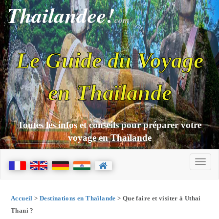
Thailandee!
com
Le Guide du Voyage
en Thaïlande
Toutes les infos et conseils pour préparer votre
voyage en Thaïlande
Accueil
>
Destinations en Thaïlande
> Que faire et visiter à Uthai
Thani ?