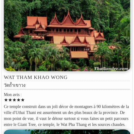
WAT THAM KHAO WONG
วัดถ้ำเขาวง
Mon avis :
star
star
star
star
star
Ce temple construit dans un joli décor de montagnes à 90 kilomètres de la
ville d'Uthai Thani est assurément un des plus beaux de la province. De
mon point de vue, il vaut le détour surtout si vous faites un petit parcours
entre le Giant Tree, ce temple, le Wat Pha Thang et les sources chaudes.