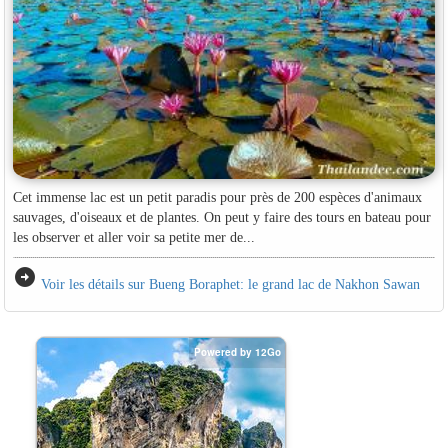
Cet immense lac est un petit paradis pour près de 200 espèces d'animaux
sauvages, d'oiseaux et de plantes. On peut y faire des tours en bateau pour
les observer et aller voir sa petite mer de...
arrow_circle_right
Voir les détails sur Bueng Boraphet: le grand lac de Nakhon Sawan