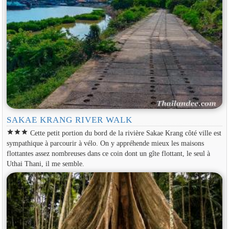
SAKAE KRANG RIVER WALK
star
star
star
Cette petit portion du bord de la rivière Sakae Krang côté ville est
sympathique à parcourir à vélo. On y appréhende mieux les maisons
flottantes assez nombreuses dans ce coin dont un gîte flottant, le seul à
Uthai Thani, il me semble.