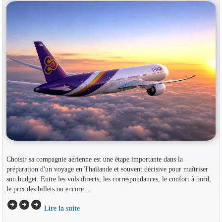
Choisir sa compagnie aérienne est une étape importante dans la
préparation d'un voyage en Thaïlande et souvent décisive pour maîtriser
son budget. Entre les vols directs, les correspondances, le confort à bord,
le prix des billets ou encore...
arrow_circle_right
arrow_circle_right
arrow_circle_right
Lire la suite