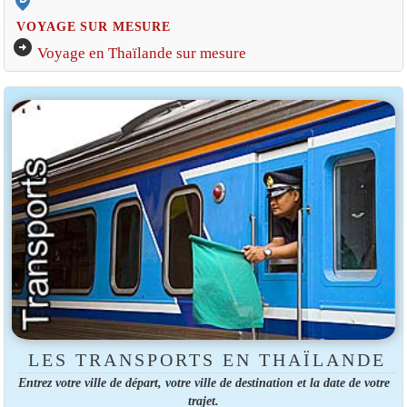
edit_location_alt
VOYAGE SUR MESURE
arrow_circle_right
Voyage en Thaïlande sur mesure
LES TRANSPORTS EN THAÏLANDE
Entrez votre ville de départ, votre ville de destination et la date de votre
trajet.