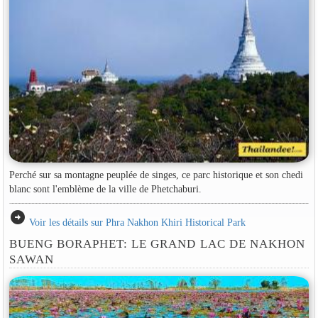
Perché sur sa montagne peuplée de singes, ce parc historique et son chedi
blanc sont l'emblème de la ville de Phetchaburi.
arrow_circle_right
Voir les détails sur Phra Nakhon Khiri Historical Park
BUENG BORAPHET: LE GRAND LAC DE NAKHON
SAWAN