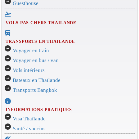
arrow_circle_right
Guesthouse
flight_takeoff
VOLS PAS CHERS THAILANDE
directions_bus_filled
TRANSPORTS EN THAILANDE
arrow_circle_right
Voyager en train
arrow_circle_right
Voyager en bus / van
arrow_circle_right
Vols intérieurs
arrow_circle_right
Bateaux en Thaïlande
arrow_circle_right
Transports Bangkok
info
INFORMATIONS PRATIQUES
arrow_circle_right
Visa Thaïlande
arrow_circle_right
Santé / vaccins