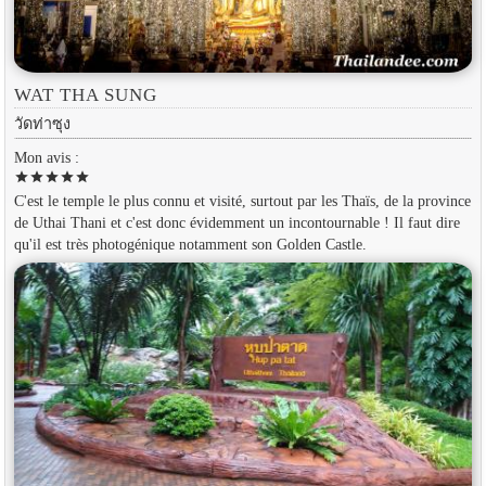
WAT THA SUNG
วัดท่าซุง
Mon avis :
star
star
star
star
star
C'est le temple le plus connu et visité, surtout par les Thaïs, de la province
de Uthai Thani et c'est donc évidemment un incontournable ! Il faut dire
qu'il est très photogénique notamment son Golden Castle.