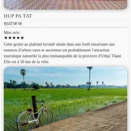
HUP PA TAT
หุบป่าตาด
Mon avis :
star
star
star
star
star
Cette grotte au plafond écroulé située dans une forêt luxuriante aux
essences d'arbres rares et anciennes est probablement l'attraction
touristique naturelle la plus immanquable de la provinve d'Uthaï Thani.
Elle est à 50 km de la ville.