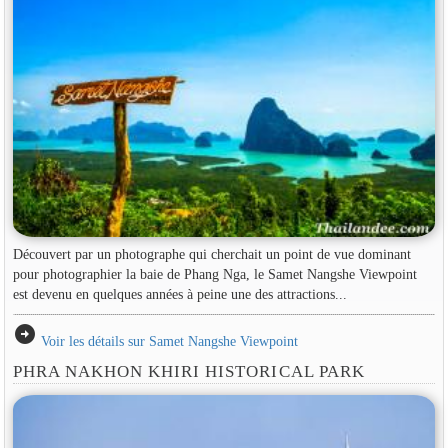
Découvert par un photographe qui cherchait un point de vue dominant
pour photographier la baie de Phang Nga, le Samet Nangshe Viewpoint
est devenu en quelques années à peine une des attractions...
arrow_circle_right
Voir les détails sur Samet Nangshe Viewpoint
PHRA NAKHON KHIRI HISTORICAL PARK