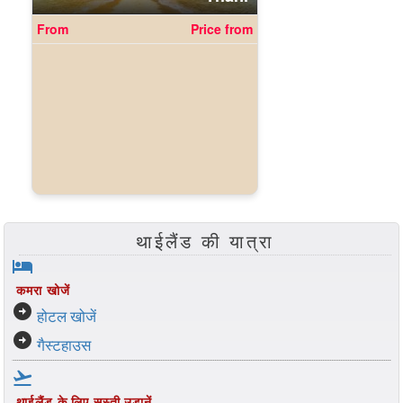
थाईलैंड की यात्रा
hotel
कमरा खोजें
arrow_circle_right
होटल खोजें
arrow_circle_right
गैस्टहाउस
flight_takeoff
थाईलैंड के लिए सस्ती उड़ानें