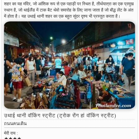
शहर का यह मंदिर, जो आंशिक रूप से एक पहाड़ी पर स्थित है, तीर्थयात्रा का एक प्रमुख
स्थान है, जो थाईलैंड में टाक बैट थेवो समारोह के लिए जाना जाता है जो बौद्ध लेंट के अंत
में होता है। यह उथाई थानी शहर का एक बहुत सुंदर दृश्य भी प्रस्तुत करता है।
उथाई थानी वॉकिंग स्ट्रीट (ट्रोक रोंग हां वॉकिंग स्ट्रीट)
ถนนคนเดิน
मेरी राय :
star
star
star
star