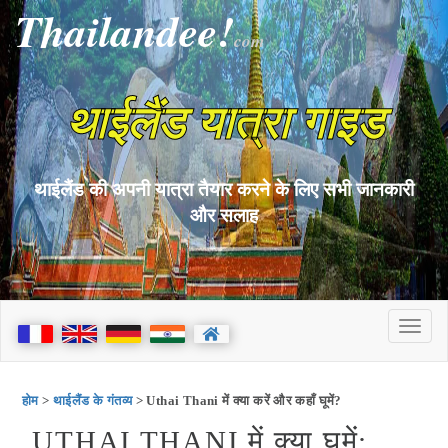
Thailandee!
com
थाईलैंड यात्रा गाइड
थाईलैंड की अपनी यात्रा तैयार करने के लिए सभी जानकारी
और सलाह
होम
>
थाईलैंड के गंतव्य
> Uthai Thani में क्या करें और कहाँ घूमें?
UTHAI THANI में क्या घूमें: