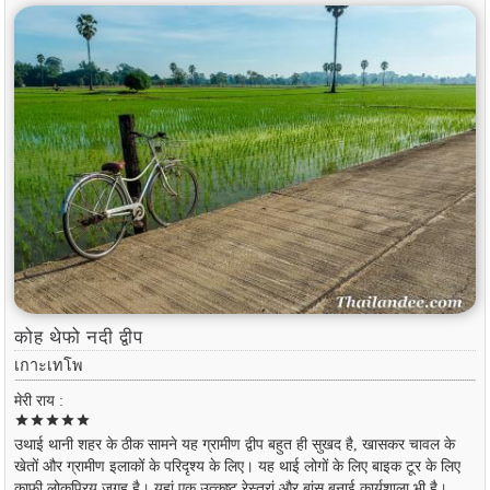
कोह थेफो नदी द्वीप
เกาะเทโพ
मेरी राय :
star
star
star
star
star
उथाई थानी शहर के ठीक सामने यह ग्रामीण द्वीप बहुत ही सुखद है, खासकर चावल के
खेतों और ग्रामीण इलाकों के परिदृश्य के लिए। यह थाई लोगों के लिए बाइक टूर के लिए
काफी लोकप्रिय जगह है। यहां एक उत्कृष्ट रेस्तरां और बांस बुनाई कार्यशाला भी है।