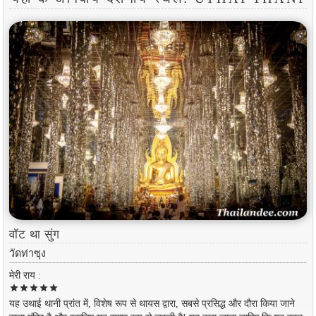
वॉट था सुंग
วัดท่าซุง
मेरी राय :
star
star
star
star
star
यह उथाई थानी प्रांत में, विशेष रूप से थायस द्वारा, सबसे प्रसिद्ध और दौरा किया जाने