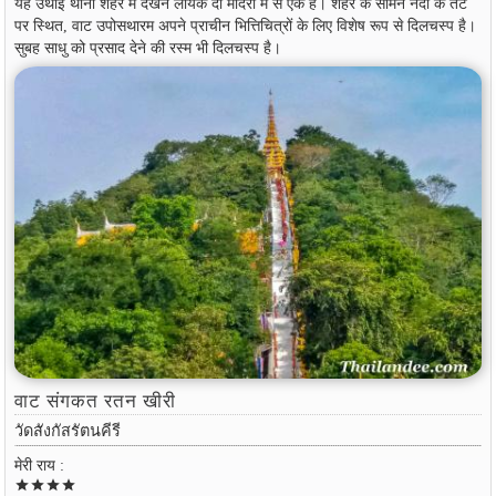
यह उथाई थानी शहर में देखने लायक दो मंदिरों में से एक है। शहर के सामने नदी के तट
पर स्थित, वाट उपोसथारम अपने प्राचीन भित्तिचित्रों के लिए विशेष रूप से दिलचस्प है।
सुबह साधु को प्रसाद देने की रस्म भी दिलचस्प है।
वाट संगकत रतन खीरी
วัดสังกัสรัตนคีรี
मेरी राय :
star
star
star
star