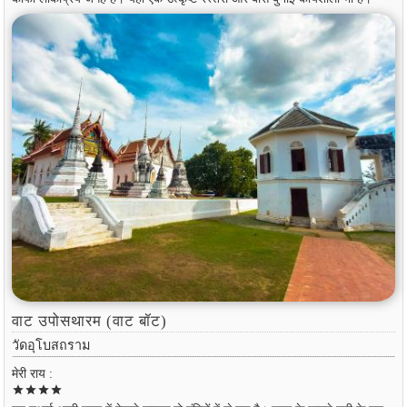
वाट उपोसथारम (वाट बॉट)
วัดอุโบสถราม
मेरी राय :
star
star
star
star