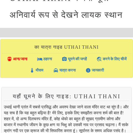
अनिवार्य रूप से देखने लायक स्थान
का यात्रा गाइड UTHAI THANI
directions_transit
local_hotel
photo_camera
travel_explore
आना/जाना
ठहरना
घूमने की जगहें
करने के लिए चीजें
thermostat
local_taxi
info
मौसम
यात्रा करना
जानकारी
यहाँ घूमने के लिए गाइड: UTHAI THANI
उथाई थानी प्रांत में सबसे प्रसिद्ध और अवश्य देखा जाने वाला मंदिर वाट था सुंग है। और
यह सच है कि यह बहुत बढ़िया है! मेरे लिए, इसके लिए समझौता करना शर्म की बात है!
शहर में, दो अन्य दिलचस्प मंदिर हैं, कोह थेफो का बहुत ही सुखद ग्रामीण कोना और
बाजार में स्थानीय जीवन के कुछ क्षण या भिक्षु को उसकी नाव पर प्रसाद चढ़ाना। मैं साके
क्रांग नदी पर एक क्रूज की भी सिफारिश करता हूं। सूर्यास्त के समय अधिक पसंद है।