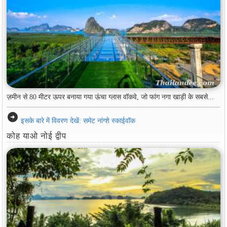
ज़मीन से 80 मीटर ऊपर बनाया गया ऊंचा ग्लास वॉकवे, जो फांग नगा खाड़ी के सबसे...
arrow_circle_right
इसके बारे में विवरण देखें: समेट नांग्शे स्काईवॉक
कोह याओ नोई द्वीप