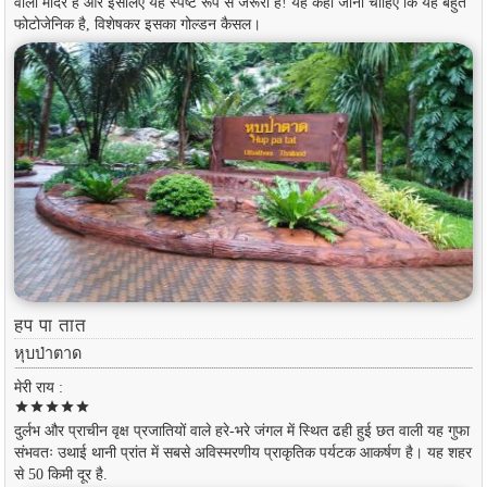
वाला मंदिर है और इसलिए यह स्पष्ट रूप से जरूरी है! यह कहा जाना चाहिए कि यह बहुत
फोटोजेनिक है, विशेषकर इसका गोल्डन कैसल।
हप पा तात
หุบป่าตาด
मेरी राय :
star
star
star
star
star
दुर्लभ और प्राचीन वृक्ष प्रजातियों वाले हरे-भरे जंगल में स्थित ढही हुई छत वाली यह गुफा
संभवतः उथाई थानी प्रांत में सबसे अविस्मरणीय प्राकृतिक पर्यटक आकर्षण है। यह शहर
से 50 किमी दूर है.