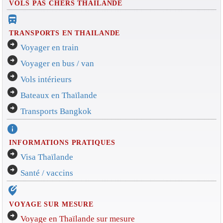
VOLS PAS CHERS THAILANDE
directions_bus_filled
TRANSPORTS EN THAILANDE
arrow_circle_right
Voyager en train
arrow_circle_right
Voyager en bus / van
arrow_circle_right
Vols intérieurs
arrow_circle_right
Bateaux en Thaïlande
arrow_circle_right
Transports Bangkok
info
INFORMATIONS PRATIQUES
arrow_circle_right
Visa Thaïlande
arrow_circle_right
Santé / vaccins
edit_location_alt
VOYAGE SUR MESURE
arrow_circle_right
Voyage en Thaïlande sur mesure