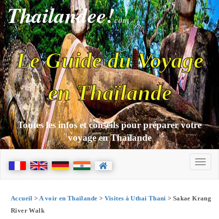
Thailandee!
com
Le Guide du Voyage
en Thaïlande
Toutes les infos et conseils pour préparer votre
voyage en Thaïlande
Accueil
>
A voir en Thaïlande
>
Visites à Uthai Thani
> Sakae Krang
River Walk