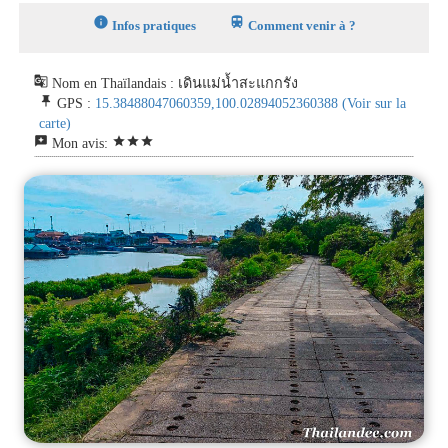
info
train
Infos pratiques
Comment venir à ?
g_translate
Nom en Thaïlandais : เดินแม่น้ำสะแกกรัง
push_pin
GPS :
15.38488047060359,100.02894052360388
(Voir sur la
carte)
reviews
star
star
star
Mon avis: