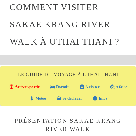
COMMENT VISITER
SAKAE KRANG RIVER
WALK À UTHAI THANI ?
LE GUIDE DU VOYAGE À UTHAI THANI
directions_transit
local_hotel
photo_camera
travel_explore
Arriver/partir
Dormir
A visiter
A faire
thermostat
local_taxi
info
Météo
Se déplacer
Infos
PRÉSENTATION SAKAE KRANG
RIVER WALK