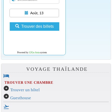
Août, 13
Trouver des billets
Powered by
12Go Asia
system
VOYAGE THAÏLANDE
hotel
TROUVER UNE CHAMBRE
arrow_circle_right
Trouver un hôtel
arrow_circle_right
Guesthouse
flight_takeoff