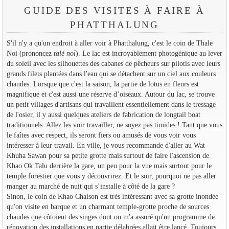
GUIDE DES VISITES À FAIRE À
PHATTHALUNG
S'il n'y a qu'un endroit à aller voir à Phatthalung, c'est le coin de Thale
Noi (prononcez
talé noï
). Le lac est incroyablement photogénique au lever
du soleil avec les silhouettes des cabanes de pêcheurs sur pilotis avec leurs
grands filets plantées dans l'eau qui se détachent sur un ciel aux couleurs
chaudes. Lorsque que c'est la saison, la partie de lotus en fleurs est
magnifique et c'est aussi une réserve d’oiseaux. Autour du lac, se trouve
un petit villages d'artisans qui travaillent essentiellement dans le tressage
de l'osier, il y aussi quelques ateliers de fabrication de longtail boat
traditionnels. Allez les voir travailler, ne soyez pas timides ! Tant que vous
le faîtes avec respect, ils seront fiers ou amusés de vous voir vous
intéresser à leur travail. En ville, je vous recommande d'aller au Wat
Khuha Sawan pour sa petite grotte mais surtout de faire l'ascension de
Khao Ok Talu derrière la gare, un peu pour la vue mais surtout pour le
temple forestier que vous y découvrirez. Et le soir, pourquoi ne pas aller
manger au marché de nuit qui s’installe à côté de la gare ?
Sinon, le coin de Khao Chaison est très intéressant avec sa grotte inondée
qu'on visite en barque et un charmant temple-grotte proche de sources
chaudes que côtoient des singes dont on m'a assuré qu'un programme de
rénovation des installations en partie délabrées allait être lancé. Toujours