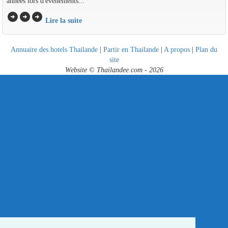
années lors d'événements...
arrow_circle_right
arrow_circle_right
arrow_circle_right
Lire la suite
Annuaire des hotels Thailande
|
Partir en Thailande
|
A propos
|
Plan du
site
Website © Thailandee.com - 2026