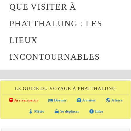
QUE VISITER À
PHATTHALUNG : LES
LIEUX
INCONTOURNABLES
LE GUIDE DU VOYAGE À PHATTHALUNG
directions_transit
local_hotel
photo_camera
travel_explore
Arriver/partir
Dormir
A visiter
A faire
thermostat
local_taxi
info
Météo
Se déplacer
Infos