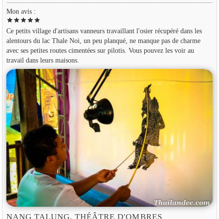
Mon avis :
star
star
star
star
star
Ce petits village d'artisans vanneurs travaillant l'osier récupéré dans les
alentours du lac Thale Noi, un peu planqué, ne manque pas de charme
avec ses petites routes cimentées sur pilotis. Vous pouvez les voir au
travail dans leurs maisons.
NANG TALUNG, THÉÂTRE D'OMBRES