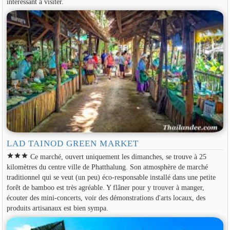
intéressant à visiter.
LAD TAINOD GREEN MARKET
star
star
star
Ce marché, ouvert uniquement les dimanches, se trouve à 25
kilomètres du centre ville de Phatthalung. Son atmosphère de marché
traditionnel qui se veut (un peu) éco-responsable installé dans une petite
forêt de bamboo est très agréable. Y flâner pour y trouver à manger,
écouter des mini-concerts, voir des démonstrations d'arts locaux, des
produits artisanaux est bien sympa.