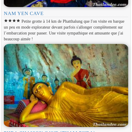
NAM YEN CAVE
star
star
star
star
Petite grotte à 14 km de Phatthalung que l'on visite en barque
un peu en mode explorateur devant parfois s'allonger complètement sur
l’embarcation pour passer. Une visite sympathique est amusante que j'ai
beaucoup aimée !