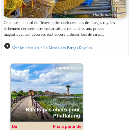
Ce musée au bord du fleuve abrite quelques unes des barges royales
richement décorées. Ces embarcations centenaires aux proues
magnifiquement décorées sont encore utilisées lors de rares...
arrow_circle_right
Voir les détails sur Le Musée des Barges Royales