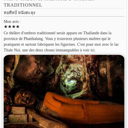
TRADITIONNEL
หอศิลป์ หนังตะลุง
Mon avis :
star
star
star
star
Ce théâtre d'ombres traditionnel serait apparu en Thaïlande dans la
province de Phatthalung. Vous y trouverez plusieurs
maîtres
qui le
pratiquent et surtout fabriquent les figurines. C'est pour moi avec le lac
Thale Noi, une des deux choses immanquables à voir ici.