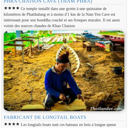
PHRA CHAISON CAVE (THAM PHRA)
star
star
star
star
Ce temple installé dans une grotte à une quinzaine de
kilomètres de Phatthalung et à moins d'1 km de la Nam Yen Cave est
intéressant pour son bouddha couché et ses fresques murales. Il est aussi
voisin des sources chaudes de Khao Chaison.
FABRICANT DE LONGTAIL BOATS
star
star
star
star
Les longtails boats sont ces bateaux en bois à longue queue