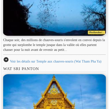
Chaque soir, des millions de chauves-souris s'envolent en convoi depuis la
grotte qui surplombe le temple jusque dans la vallée où elles partent
chasser pour la nuit avant de revenir au petit...
arrow_circle_right
Voir les détails sur Temple aux chauves-souris (Wat Tham Pha Ya)
WAT SRI PANTON