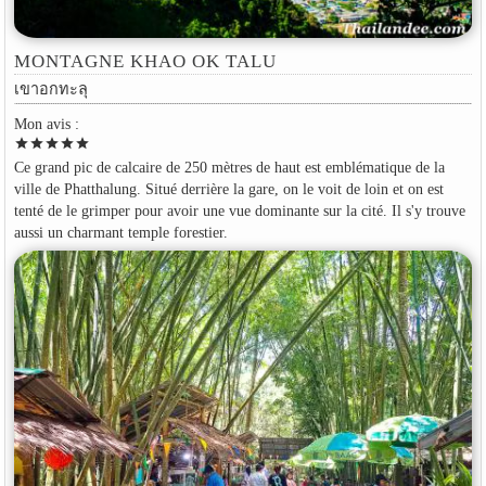
MONTAGNE KHAO OK TALU
เขาอกทะลุ
Mon avis :
star
star
star
star
star
Ce grand pic de calcaire de 250 mètres de haut est emblématique de la
ville de Phatthalung. Situé derrière la gare, on le voit de loin et on est
tenté de le grimper pour avoir une vue dominante sur la cité. Il s'y trouve
aussi un charmant temple forestier.