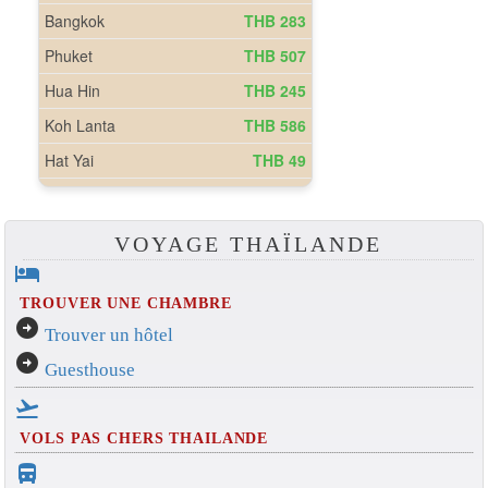
VOYAGE THAÏLANDE
hotel
TROUVER UNE CHAMBRE
arrow_circle_right
Trouver un hôtel
arrow_circle_right
Guesthouse
flight_takeoff
VOLS PAS CHERS THAILANDE
directions_bus_filled