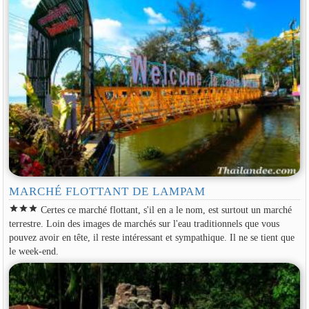
MARCHÉ FLOTTANT DE LAMPAM
star
star
star
Certes ce marché flottant, s'il en a le nom, est surtout un marché
terrestre. Loin des images de marchés sur l'eau traditionnels que vous
pouvez avoir en tête, il reste intéressant et sympathique. Il ne se tient que
le week-end.