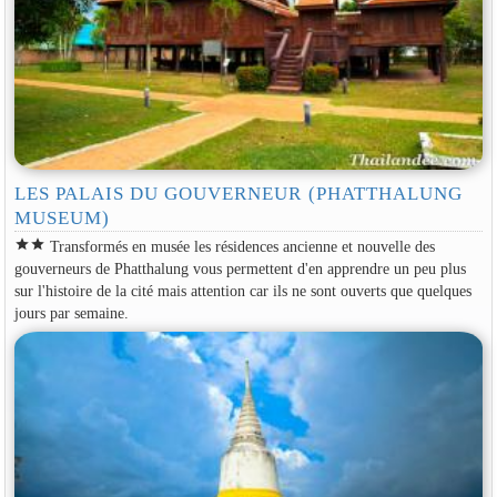
LES PALAIS DU GOUVERNEUR (PHATTHALUNG
MUSEUM)
star
star
Transformés en musée les résidences ancienne et nouvelle des
gouverneurs de Phatthalung vous permettent d'en apprendre un peu plus
sur l'histoire de la cité mais attention car ils ne sont ouverts que quelques
jours par semaine.