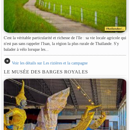
C'est la véritable particularité et richesse de l'île : sa vie locale agricole qui
n'est pas sans rappeler l'Isan, la région la plus rurale de Thaïlande. S'y
balader à vélo lorsque les...
arrow_circle_right
Voir les détails sur Les rizières et la campagne
LE MUSÉE DES BARGES ROYALES