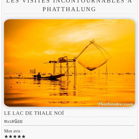
LES VISITES INCONTOURNABLES À
PHATTHALUNG
LE LAC DE THALE NOÏ
ทะเลน้อย
Mon avis :
star
star
star
star
star