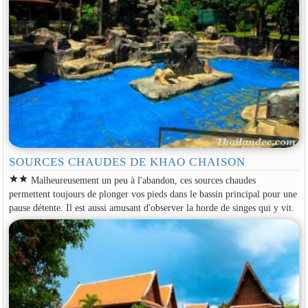
SOURCES CHAUDES DE KHAO CHAISON
star
star
Malheureusement un peu à l'abandon, ces sources chaudes
permettent toujours de plonger vos pieds dans le bassin principal pour une
pause détente. Il est aussi amusant d'observer la horde de singes qui y vit.