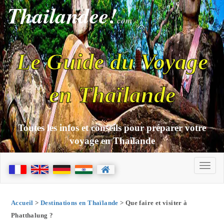
Thailandee!
com
Le Guide du Voyage
en Thaïlande
Toutes les infos et conseils pour préparer votre
voyage en Thaïlande
Accueil
>
Destinations en Thaïlande
> Que faire et visiter à
Phatthalung ?