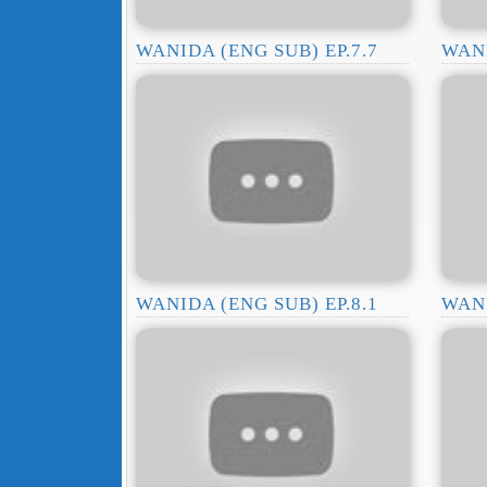
WANIDA (ENG SUB) EP.7.7
WANI
WANIDA (ENG SUB) EP.8.1
WANI