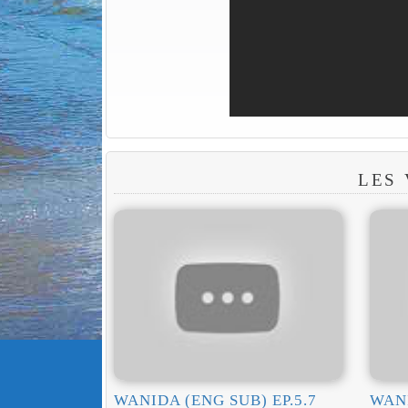
LES
WANIDA (ENG SUB) EP.5.7
WANI