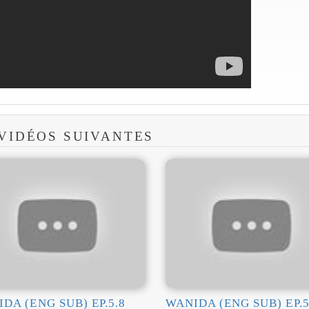
 VIDÉOS SUIVANTES
DA (ENG SUB) EP.5.8
WANIDA (ENG SUB) EP.5