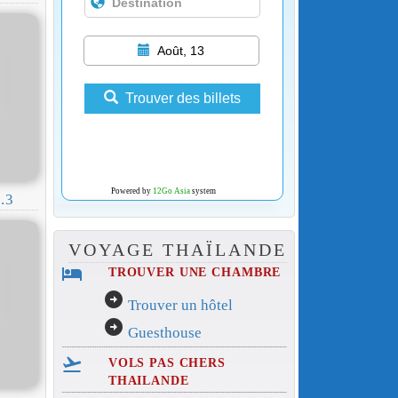
Août, 13
Trouver des billets
Powered by
12Go Asia
system
.3
VOYAGE THAÏLANDE
hotel
TROUVER UNE CHAMBRE
arrow_circle_right
Trouver un hôtel
arrow_circle_right
Guesthouse
flight_takeoff
VOLS PAS CHERS
THAILANDE