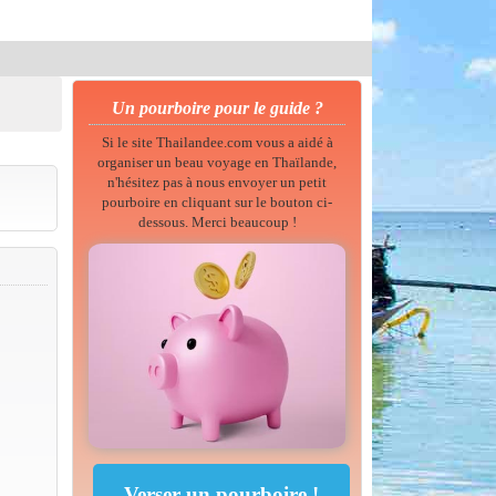
Un pourboire pour le guide ?
Si le site Thailandee.com vous a aidé à
organiser un beau voyage en Thaïlande,
n'hésitez pas à nous envoyer un petit
pourboire en cliquant sur le bouton ci-
dessous. Merci beaucoup !