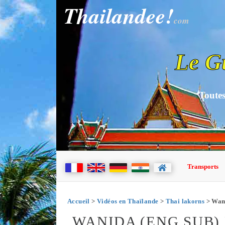
Thailandee!
com
Le G
Toutes
Transports
Accueil
>
Vidéos en Thaïlande
>
Thai lakorns
> Wani
WANIDA (ENG SUB) E