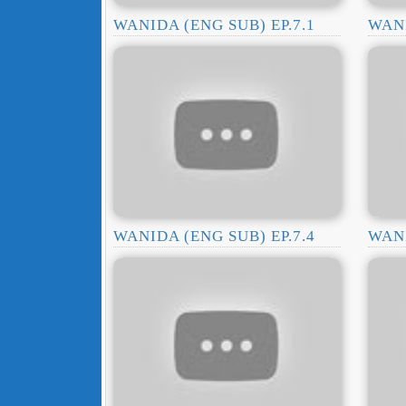
WANIDA (ENG SUB) EP.7.1
WANI
WANIDA (ENG SUB) EP.7.4
WANI