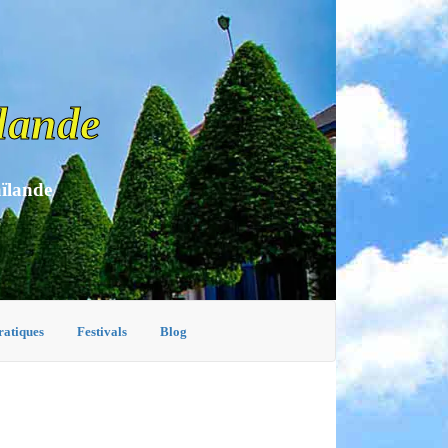
lande
aïlande
ratiques
Festivals
Blog