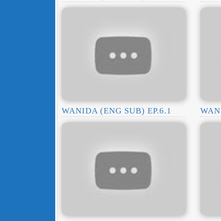
WANIDA (ENG SUB) EP.6.1
WANI