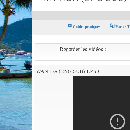
smart_display
g_translate
Guides pratiques
Parler T
Regarder les vidéos :
WANIDA (ENG SUB) EP.5.6