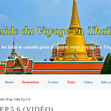
uide du Voyage en Thaï
 les infos et conseils pour préparer votre voyage en Th
Hotels
Destinations
A visiter
Tours
Vidéos
Infos p
da (Eng Sub) Ep.5.6
P.5.6 (VIDÉO)