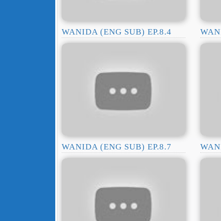
WANIDA (ENG SUB) EP.8.4
WANI
WANIDA (ENG SUB) EP.8.7
WANI