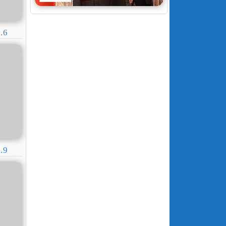
.6
.9