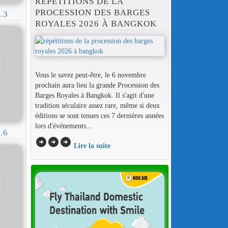
RÉPÉTITIONS DE LA
PROCESSION DES BARGES
.3
ROYALES 2026 À BANGKOK
Vous le savez peut-être, le 6 novembre
prochain aura lieu la grande Procession des
Barges Royales à Bangkok. Il s'agit d'une
tradition séculaire assez rare, même si deux
éditions se sont tenues ces 7 dernières années
lors d'événements...
.6
arrow_circle_right
arrow_circle_right
arrow_circle_right
Lire la suite