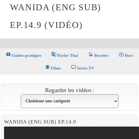
WANIDA (ENG SUB)
EP.14.9 (VIDÉO)
smart_display
g_translate
dinner_dining
live_tv
Guides pratiques
Parler Thaï
Recettes
Docs
theaters
tv
Films
Séries TV
Regarder les vidéos :
WANIDA (ENG SUB) EP.14.9