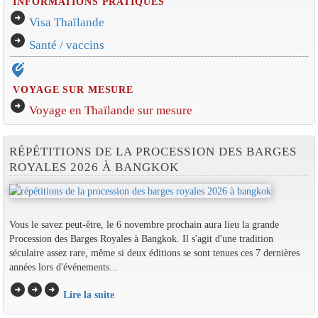
INFORMATIONS PRATIQUES
arrow_circle_right
Visa Thaïlande
arrow_circle_right
Santé / vaccins
edit_location_alt
VOYAGE SUR MESURE
arrow_circle_right
Voyage en Thaïlande sur mesure
RÉPÉTITIONS DE LA PROCESSION DES BARGES
ROYALES 2026 À BANGKOK
Vous le savez peut-être, le 6 novembre prochain aura lieu la grande
Procession des Barges Royales à Bangkok. Il s'agit d'une tradition
séculaire assez rare, même si deux éditions se sont tenues ces 7 dernières
années lors d'événements...
arrow_circle_right
arrow_circle_right
arrow_circle_right
Lire la suite