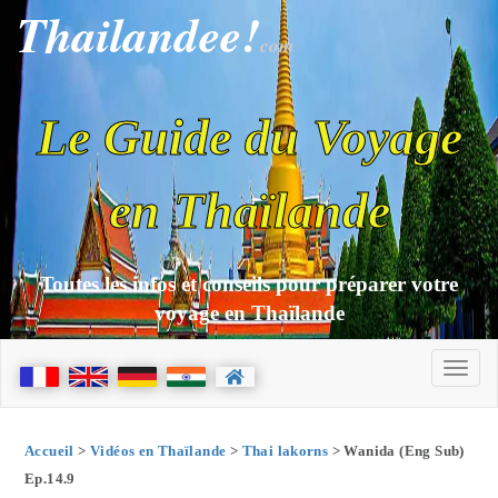
Thailandee!
com
Le Guide du Voyage
en Thaïlande
Toutes les infos et conseils pour préparer votre
voyage en Thaïlande
Accueil
>
Vidéos en Thaïlande
>
Thai lakorns
> Wanida (Eng Sub)
Ep.14.9