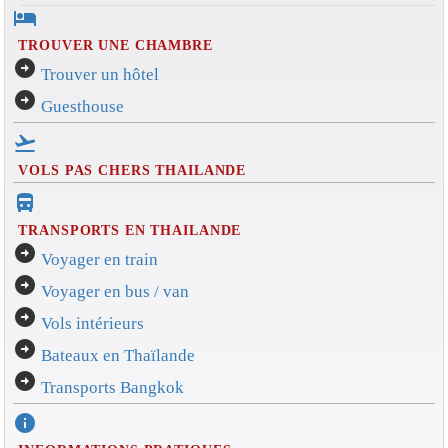
hotel
TROUVER UNE CHAMBRE
arrow_circle_right
Trouver un hôtel
arrow_circle_right
Guesthouse
flight_takeoff
VOLS PAS CHERS THAILANDE
directions_bus_filled
TRANSPORTS EN THAILANDE
arrow_circle_right
Voyager en train
arrow_circle_right
Voyager en bus / van
arrow_circle_right
Vols intérieurs
arrow_circle_right
Bateaux en Thaïlande
arrow_circle_right
Transports Bangkok
info