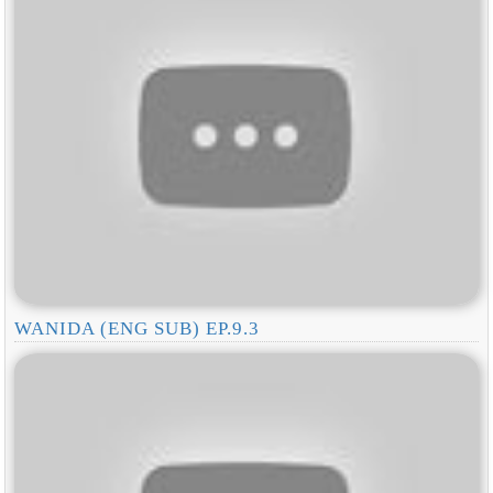
WANIDA (ENG SUB) EP.9.3