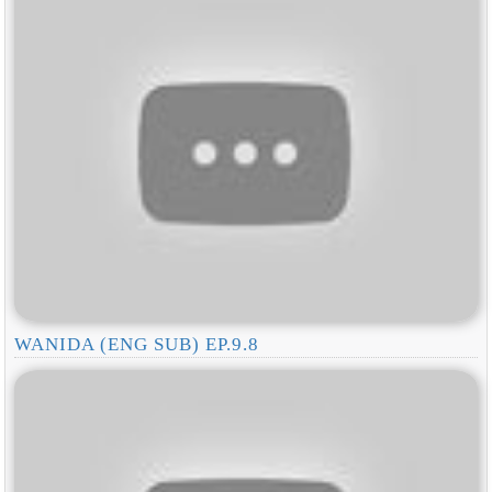
WANIDA (ENG SUB) EP.9.8