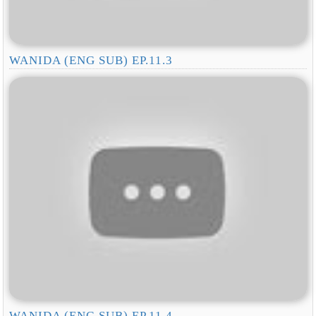
WANIDA (ENG SUB) EP.11.3
WANIDA (ENG SUB) EP.11.4