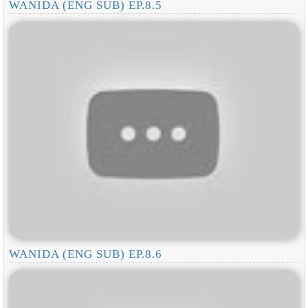
WANIDA (ENG SUB) EP.8.5
WANIDA (ENG SUB) EP.8.6