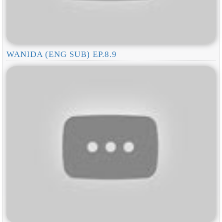
WANIDA (ENG SUB) EP.8.9