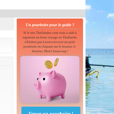
Un pourboire pour le guide ?
Si le site Thailandee.com vous a aidé à
organiser un beau voyage en Thaïlande,
n'hésitez pas à nous envoyer un petit
pourboire en cliquant sur le bouton ci-
dessous. Merci beaucoup !