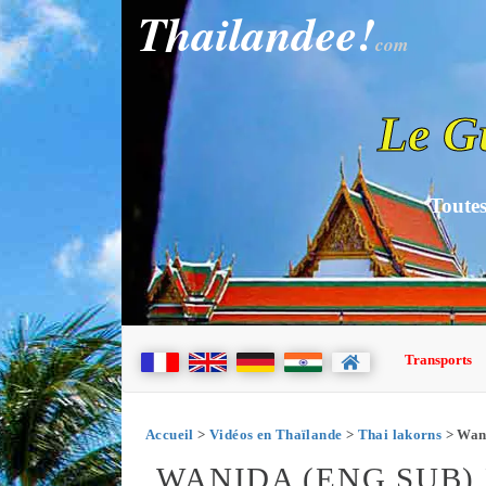
Thailandee!
com
Le G
Toutes
Transports
Accueil
>
Vidéos en Thaïlande
>
Thai lakorns
> Wani
WANIDA (ENG SUB) E