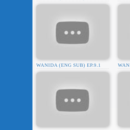
WANIDA (ENG SUB) EP.9.1
WANI