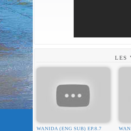
LES
WANIDA (ENG SUB) EP.8.7
WANI