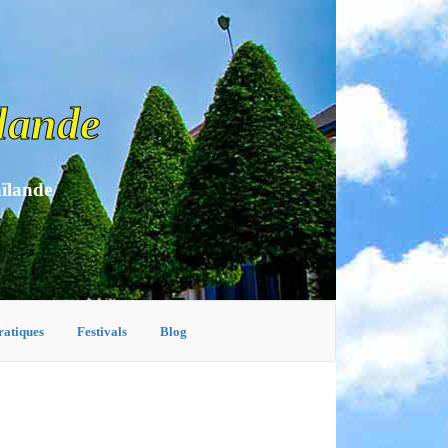
lande
aïlande
ratiques
Festivals
Blog