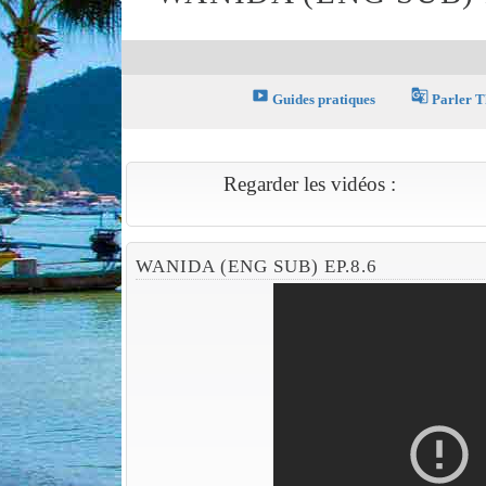
smart_display
g_translate
Guides pratiques
Parler T
Regarder les vidéos :
WANIDA (ENG SUB) EP.8.6