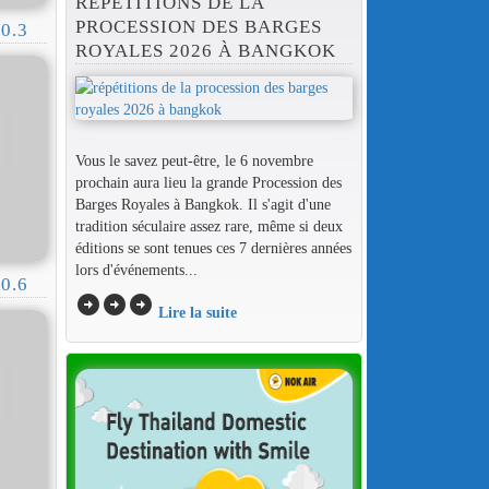
RÉPÉTITIONS DE LA
PROCESSION DES BARGES
0.3
ROYALES 2026 À BANGKOK
Vous le savez peut-être, le 6 novembre
prochain aura lieu la grande Procession des
Barges Royales à Bangkok. Il s'agit d'une
tradition séculaire assez rare, même si deux
éditions se sont tenues ces 7 dernières années
lors d'événements...
0.6
arrow_circle_right
arrow_circle_right
arrow_circle_right
Lire la suite