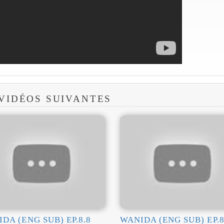
 VIDÉOS SUIVANTES
DA (ENG SUB) EP.8.8
WANIDA (ENG SUB) EP.8