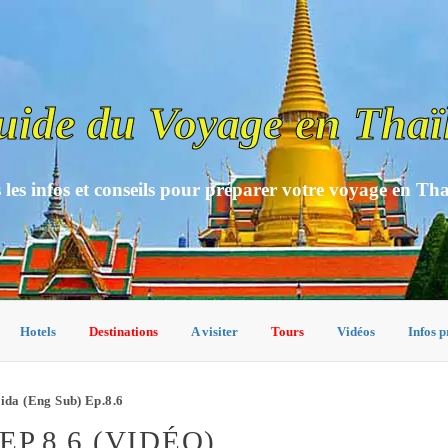
uide du Voyage en Thaï
 les infos et conseils pour préparer votre voyage en Th
Hotels
Destinations
A visiter
Tours
Vidéos
Infos p
da (Eng Sub) Ep.8.6
P.8.6 (VIDÉO)