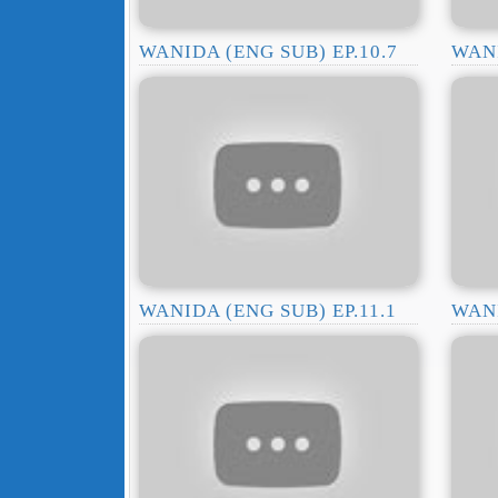
WANIDA (ENG SUB) EP.10.7
WANI
WANIDA (ENG SUB) EP.11.1
WANI