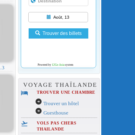
Août, 13
Trouver des billets
Powered by
12Go Asia
system
.3
VOYAGE THAÏLANDE
hotel
TROUVER UNE CHAMBRE
arrow_circle_right
Trouver un hôtel
arrow_circle_right
Guesthouse
flight_takeoff
VOLS PAS CHERS
THAILANDE