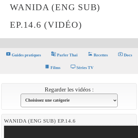
WANIDA (ENG SUB)
EP.14.6 (VIDÉO)
smart_display
g_translate
dinner_dining
live_tv
Guides pratiques
Parler Thaï
Recettes
Docs
theaters
tv
Films
Séries TV
Regarder les vidéos :
WANIDA (ENG SUB) EP.14.6