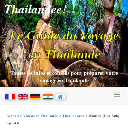
Thailandee!
com
Le Guide du Voyage
en Thaïlande
Toutes les infos et conseils pour préparer votre
voyage en Thaïlande
Accueil
>
Vidéos en Thaïlande
>
Thai lakorns
> Wanida (Eng Sub)
Ep.14.6