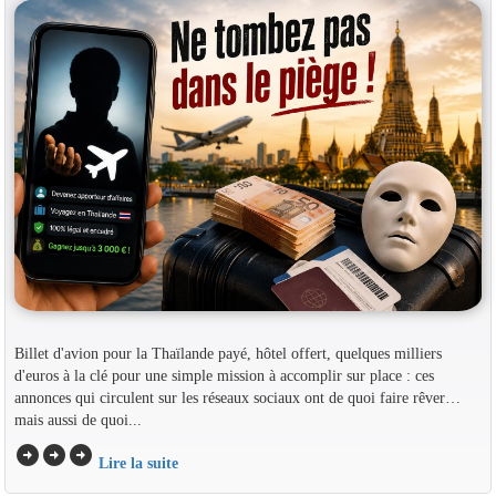
Billet d'avion pour la Thaïlande payé, hôtel offert, quelques milliers
d'euros à la clé pour une simple mission à accomplir sur place : ces
annonces qui circulent sur les réseaux sociaux ont de quoi faire rêver…
mais aussi de quoi...
arrow_circle_right
arrow_circle_right
arrow_circle_right
Lire la suite