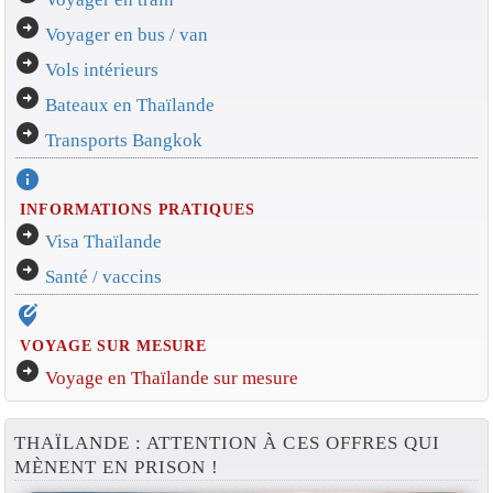
arrow_circle_right
Voyager en bus / van
arrow_circle_right
Vols intérieurs
arrow_circle_right
Bateaux en Thaïlande
arrow_circle_right
Transports Bangkok
info
INFORMATIONS PRATIQUES
arrow_circle_right
Visa Thaïlande
arrow_circle_right
Santé / vaccins
edit_location_alt
VOYAGE SUR MESURE
arrow_circle_right
Voyage en Thaïlande sur mesure
THAÏLANDE : ATTENTION À CES OFFRES QUI
MÈNENT EN PRISON !