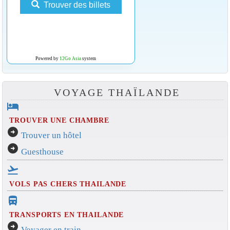
Trouver des billets
Powered by
12Go Asia
system
VOYAGE THAÏLANDE
hotel
TROUVER UNE CHAMBRE
arrow_circle_right
Trouver un hôtel
arrow_circle_right
Guesthouse
flight_takeoff
VOLS PAS CHERS THAILANDE
directions_bus_filled
TRANSPORTS EN THAILANDE
arrow_circle_right
Voyager en train