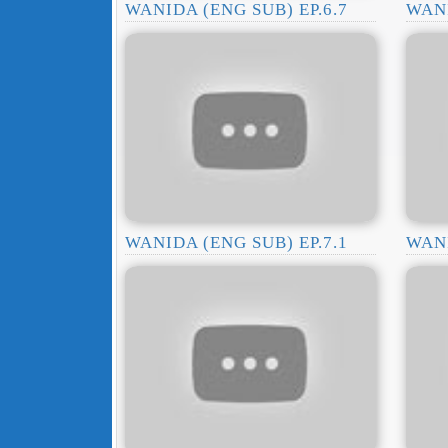
WANIDA (ENG SUB) EP.6.7
WANI
WANIDA (ENG SUB) EP.7.1
WANI