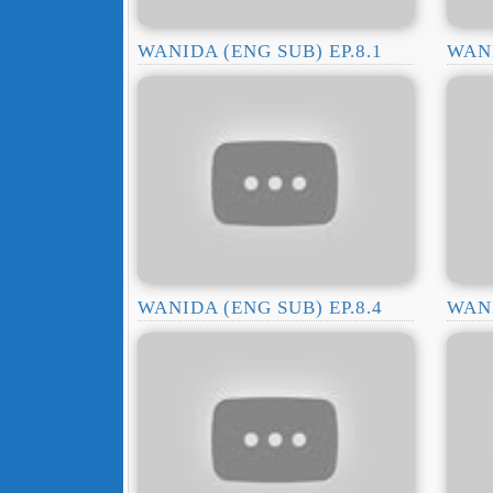
WANIDA (ENG SUB) EP.8.1
WANI
WANIDA (ENG SUB) EP.8.4
WANI