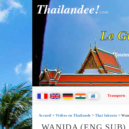
Thailandee!
com
Le G
Toutes
Transports
Accueil
>
Vidéos en Thaïlande
>
Thai lakorns
> Wani
WANIDA (ENG SUB) E