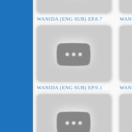
WANIDA (ENG SUB) EP.8.7
WANI
WANIDA (ENG SUB) EP.9.1
WANI