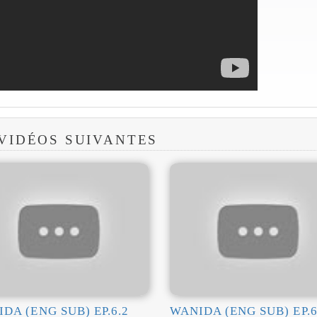
 VIDÉOS SUIVANTES
DA (ENG SUB) EP.6.2
WANIDA (ENG SUB) EP.6