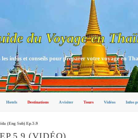
uide du Voyage en Thaï
 les infos et conseils pour préparer votre voyage en Th
Hotels
Destinations
A visiter
Tours
Vidéos
Infos p
da (Eng Sub) Ep.5.9
P.5.9 (VIDÉO)