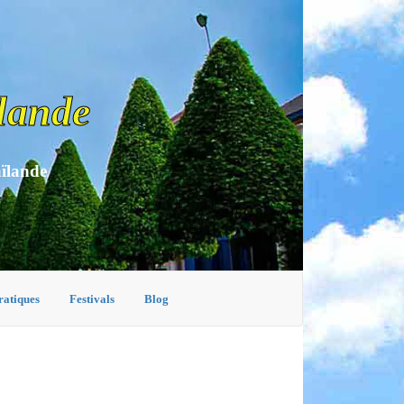
lande
aïlande
ratiques
Festivals
Blog