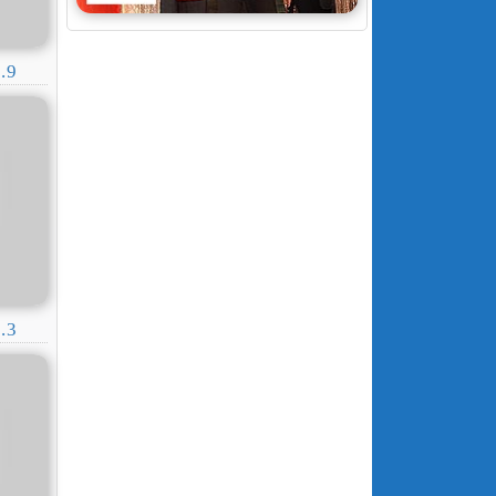
.9
.3