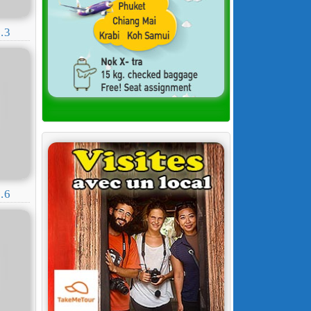
.3
.6