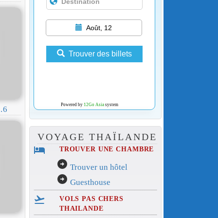
Août, 12
Trouver des billets
Powered by
12Go Asia
system
.6
VOYAGE THAÏLANDE
hotel
TROUVER UNE CHAMBRE
arrow_circle_right
Trouver un hôtel
arrow_circle_right
Guesthouse
flight_takeoff
VOLS PAS CHERS
THAILANDE