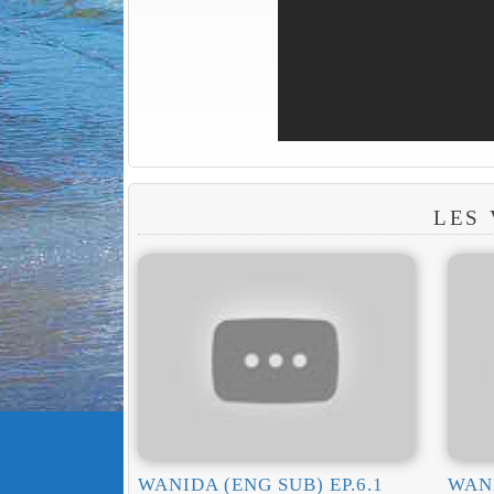
LES
WANIDA (ENG SUB) EP.6.1
WANI