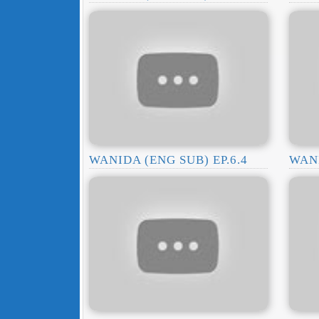
WANIDA (ENG SUB) EP.6.4
WANI