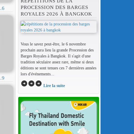
RÉPÉTITIONS DE LA
PROCESSION DES BARGES
.6
ROYALES 2026 À BANGKOK
Vous le savez peut-être, le 6 novembre
prochain aura lieu la grande Procession des
Barges Royales à Bangkok. Il s'agit d'une
tradition séculaire assez rare, même si deux
éditions se sont tenues ces 7 dernières années
lors d'événements...
.9
arrow_circle_right
arrow_circle_right
arrow_circle_right
Lire la suite