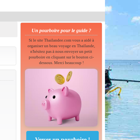
Un pourboire pour le guide ?
Si le site Thailandee.com vous a aidé à
organiser un beau voyage en Thaïlande,
n'hésitez pas à nous envoyer un petit
pourboire en cliquant sur le bouton ci-
dessous. Merci beaucoup !