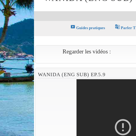
smart_display
g_translate
Guides pratiques
Parler T
Regarder les vidéos :
WANIDA (ENG SUB) EP.5.9