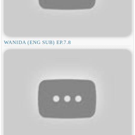
WANIDA (ENG SUB) EP.7.8