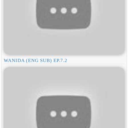
WANIDA (ENG SUB) EP.7.2