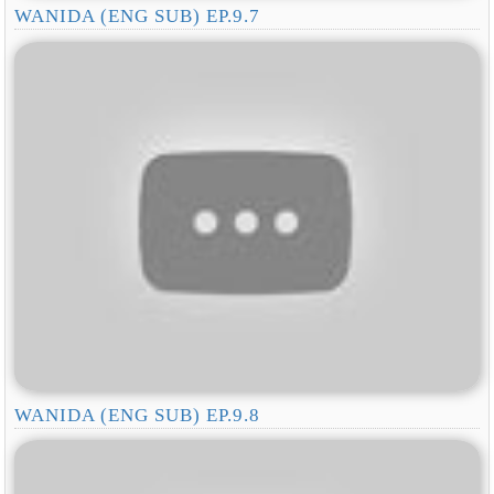
WANIDA (ENG SUB) EP.9.7
WANIDA (ENG SUB) EP.9.8