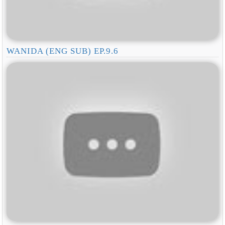
WANIDA (ENG SUB) EP.9.6