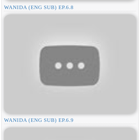
WANIDA (ENG SUB) EP.6.8
WANIDA (ENG SUB) EP.6.9