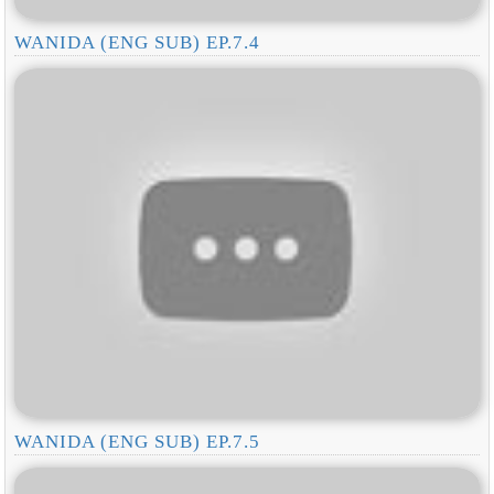
WANIDA (ENG SUB) EP.7.4
WANIDA (ENG SUB) EP.7.5