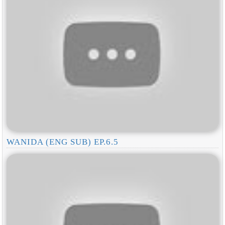
WANIDA (ENG SUB) EP.6.5