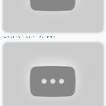
WANIDA (ENG SUB) EP.8.4