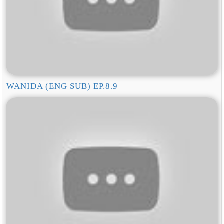
WANIDA (ENG SUB) EP.8.9